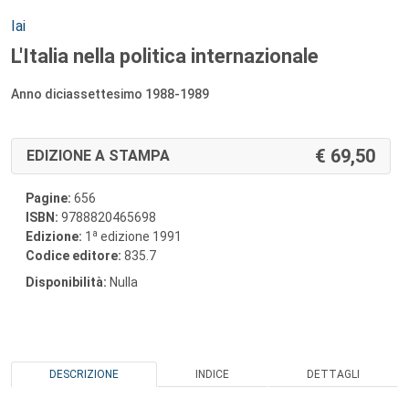
Autori:
Iai
L'Italia nella politica internazionale
Anno diciassettesimo 1988-1989
69,50
EDIZIONE A STAMPA
Pagine:
656
ISBN:
9788820465698
a
Edizione:
1
edizione 1991
Codice editore:
835.7
Disponibilità:
Nulla
DESCRIZIONE
INDICE
DETTAGLI