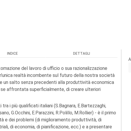
INDICE
DETTAGLI
A
omazione del lavoro di ufficio o sua razionalizzazione
n'unica realtà incombente sul futuro della nostra società
ere un salto senza precedenti alla produttività economica
 se affrontata superficialmente, di creare ulteriori
a i più qualificati italiani (S.Bagnara, E.Bartezzaghi,
sano, G.Occhini, E.Parazzini, R.Polillo, M.Rollier) - è il primo
à e dei problemi (di miglioramento produttività, di
riali, di economia, di pianificazione, ecc.) e a presentare