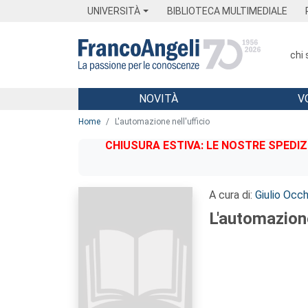
Menu
Main content
Footer
Menu
UNIVERSITÀ
BIBLIOTECA MULTIMEDIALE
chi
NOVITÀ
V
Main content
Home
L'automazione nell'ufficio
CHIUSURA ESTIVA: LE NOSTRE SPEDIZ
A cura di:
Giulio Occh
L'automazione