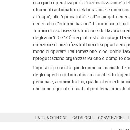
una guida operativa per la "razionalizzazione" del
strumenti automatici d'elaborazione e comunicazi
al "capo", allo "specialista" e all'"impiegato ese
necessiti di "intermediazioni". Il processo di a
termini di esclusiva sostituzione del lavoro um
degli anni '60 e '70) ma piuttosto di riprogettaz
creazione di una infrastruttura di supporto ai qua
modo di operare. L'automazione, cioè, come fase
riprogettazione organizzativa che è compito speci
L'opera si presenta quindi come un manuale teo
degli esperti di informatica, ma anche di dirigenti
personale, amministratori, quadri intermedi, socio
che sono oggi interessati al problema cruciale 
Footer
LA TUA OPINIONE
CATALOGHI
CONVENZIONI
Ultimo agg