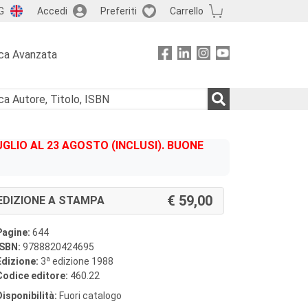
G
Accedi
Preferiti
Carrello
ca Avanzata
GLIO AL 23 AGOSTO (INCLUSI). BUONE
59,00
EDIZIONE A STAMPA
Pagine:
644
ISBN:
9788820424695
a
Edizione:
3
edizione 1988
Codice editore:
460.22
Disponibilità:
Fuori catalogo