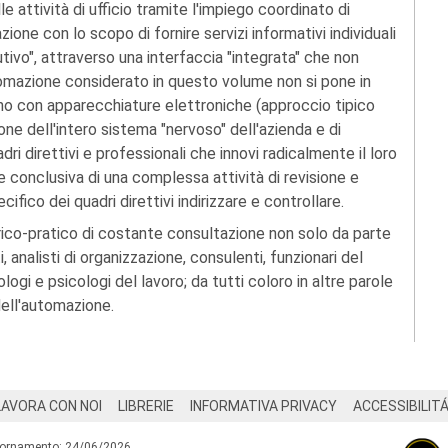
le attività di ufficio tramite l'impiego coordinato di
one con lo scopo di fornire servizi informativi individuali
cutivo", attraverso una interfaccia "integrata" che non
utomazione considerato in questo volume non si pone in
ano con apparecchiature elettroniche (approccio tipico
ione dell'intero sistema "nervoso" dell'azienda e di
dri direttivi e professionali che innovi radicalmente il loro
 conclusiva di una complessa attività di revisione e
fico dei quadri direttivi indirizzare e controllare.
rico-pratico di costante consultazione non solo da parte
, analisti di organizzazione, consulenti, funzionari del
logi e psicologi del lavoro; da tutti coloro in altre parole
dell'automazione.
LAVORA CON NOI
LIBRERIE
INFORMATIVA PRIVACY
ACCESSIBILIT
iornamento: 24/06/2026