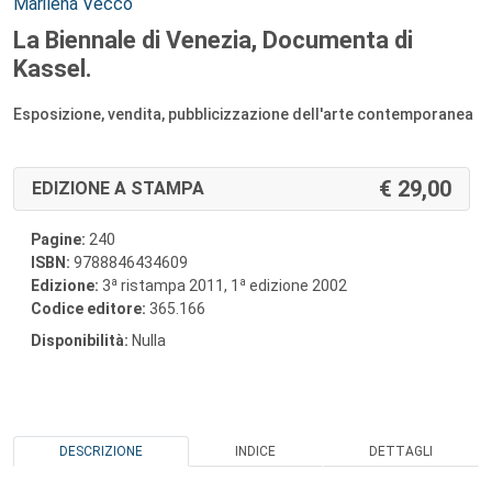
Autori:
Marilena Vecco
La Biennale di Venezia, Documenta di
Kassel.
Esposizione, vendita, pubblicizzazione dell'arte contemporanea
29,00
EDIZIONE A STAMPA
Pagine:
240
ISBN:
9788846434609
a
a
Edizione:
3
ristampa 2011, 1
edizione 2002
Codice editore:
365.166
Disponibilità:
Nulla
DESCRIZIONE
INDICE
DETTAGLI