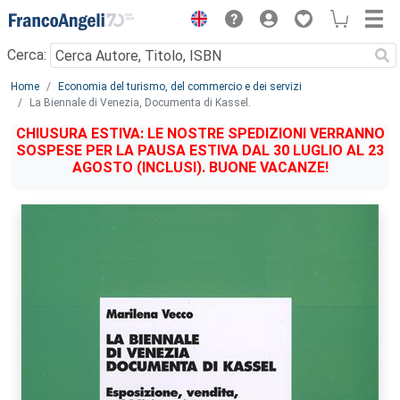
Menu
Cerca:
Main content
Home
Economia del turismo, del commercio e dei servizi
La Biennale di Venezia, Documenta di Kassel.
CHIUSURA ESTIVA: LE NOSTRE SPEDIZIONI VERRANNO
SOSPESE PER LA PAUSA ESTIVA DAL 30 LUGLIO AL 23
AGOSTO (INCLUSI). BUONE VACANZE!