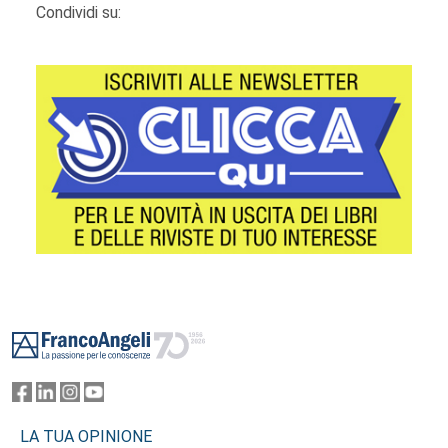
Condividi su:
Footer
LA TUA OPINIONE