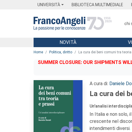
Menu
Main content
Footer
Menu
UNIVERSITÀ
BIBLIOTECA MULTIMEDIALE
chi
NOVITÀ
V
Main content
Home
Politica, diritto
La cura dei beni comuni tra teoria
SUMMER CLOSURE: OUR SHIPMENTS WILL 
A cura di:
Daniele Do
La cura dei b
Un'analisi interdiscipl
In Italia e non solo,
crescente nel discors
intendimenti diversi.