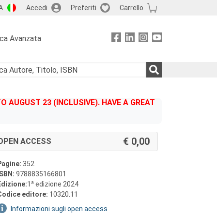
A
Accedi
Preferiti
Carrello
rca Avanzata
 AUGUST 23 (INCLUSIVE). HAVE A GREAT
0,00
OPEN ACCESS
Pagine:
352
ISBN:
9788835166801
a
Edizione:
1
edizione 2024
Codice editore:
10320.11
Informazioni sugli open access