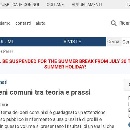
IT
PUBBLICARE CON NOI
COLLANE
APPUNTAMENTI
Rice
 siamo
contatti
aiuto
OLUMI
RIVISTE
Cerca:
 e prassi
BE SUSPENDED FOR THE SUMMER BREAK FROM JULY 30 TO
SUMMER HOLIDAY!
nati
eni comuni tra teoria e prassi
inare
 il tema dei beni comuni si è guadagnato un’attenzione
o pubblico in riferimento a una pluralità di profili e
 In questo volume si presentano i risultati di un’analisi che