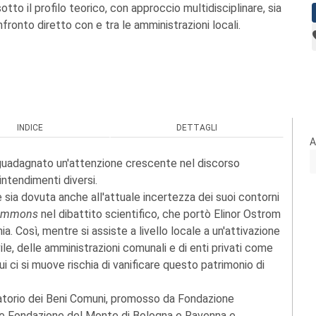
otto il profilo teorico, con approccio multidisciplinare, sia
nfronto diretto con e tra le amministrazioni locali.
INDICE
DETTAGLI
A
 è guadagnato un'attenzione crescente nel discorso
 intendimenti diversi.
 sia dovuta anche all'attuale incertezza dei suoi contorni
ommons
nel dibattito scientifico, che portò Elinor Ostrom
a. Così, mentre si assiste a livello locale a un'attivazione
le, delle amministrazioni comunali e di enti privati come
cui ci si muove rischia di vanificare questo patrimonio di
atorio dei Beni Comuni, promosso da Fondazione
 e Fondazione del Monte di Bologna e Ravenna e