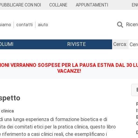
EN
PUBBLICARE CON NOI
COLLANE
APPUNTAMENTI
Ricer
 siamo
contatti
aiuto
OLUMI
RIVISTE
Cerca:
IONI VERRANNO SOSPESE PER LA PAUSA ESTIVA DAL 30 LU
VACANZE!
ispetto
 clinica
di una lunga esperienza di formazione bioetica e di
ta dei comitati etici per la pratica clinica, questo libro
iferimento a casi clinici reali, che esemplificano i