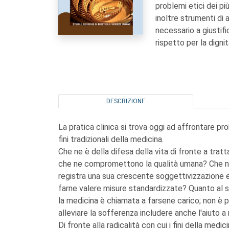
problemi etici dei più
inoltre strumenti di 
necessario a giustific
rispetto per la dign
DESCRIZIONE
La pratica clinica si trova oggi ad affrontare p
fini tradizionali della medicina.
Che ne è della difesa della vita di fronte a tra
che ne compromettono la qualità umana? Che ne è
registra una sua crescente soggettivizzazione e, d
farne valere misure standardizzate? Quanto al s
la medicina è chiamata a farsene carico; non è per
alleviare la sofferenza includere anche l'aiuto a
Di fronte alla radicalità con cui i fini della med