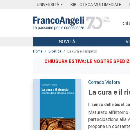
Menu
Main content
Footer
Menu
UNIVERSITÀ
BIBLIOTECA MULTIMEDIALE
chi
NOVITÀ
V
Main content
Home
Bioetica
La cura e il rispetto
CHIUSURA ESTIVA: LE NOSTRE SPEDIZ
Autori:
Corrado Viafora
La cura e il r
Il senso della bioetica
Maturato all’interno 
partecipazione alla vi
propone un costante r