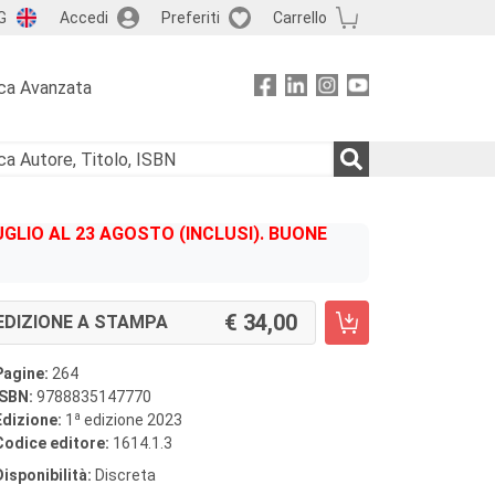
G
Accedi
Preferiti
Carrello
ca Avanzata
GLIO AL 23 AGOSTO (INCLUSI). BUONE
34,00
EDIZIONE A STAMPA
Pagine:
264
ISBN:
9788835147770
a
Edizione:
1
edizione 2023
Codice editore:
1614.1.3
Disponibilità:
Discreta