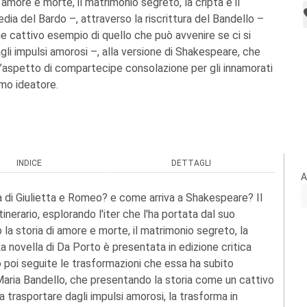
 amore e morte, il matrimonio segreto, la cripta e il
gedia del Bardo –, attraverso la riscrittura del Bandello –
 cattivo esempio di quello che può avvenire se ci si
gli impulsi amorosi –, alla versione di Shakespeare, che
’aspetto di compartecipe consolazione per gli innamorati
imo ideatore.
INDICE
DETTAGLI
A
 di Giulietta e Romeo? e come arriva a Shakespeare? Il
'itinerario, esplorando l'iter che l'ha portata dal suo
 la storia di amore e morte, il matrimonio segreto, la
 La novella di Da Porto è presentata in edizione critica
o poi seguite le trasformazioni che essa ha subito
Maria Bandello, che presentando la storia come un cattivo
a trasportare dagli impulsi amorosi, la trasforma in