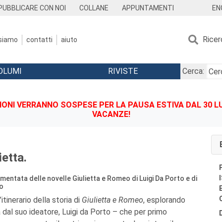
EN
PUBBLICARE CON NOI
COLLANE
APPUNTAMENTI
Ricer
 siamo
contatti
aiuto
OLUMI
RIVISTE
Cerca:
IONI VERRANNO SOSPESE PER LA PAUSA ESTIVA DAL 30 LU
VACANZE!
ietta.
mentata delle novelle Giulietta e Romeo di Luigi Da Porto e di
o
’itinerario della storia di
Giulietta e Romeo
, esplorando
ta dal suo ideatore, Luigi da Porto – che per primo