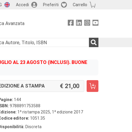
G
Accedi
Preferiti
Carrello
ca Avanzata
GLIO AL 23 AGOSTO (INCLUSI). BUONE
21,00
EDIZIONE A STAMPA
Pagine:
144
ISBN:
9788891753588
a
a
Edizione:
1
ristampa 2025, 1
edizione 2017
Codice editore:
1051.35
Disponibilità:
Discreta