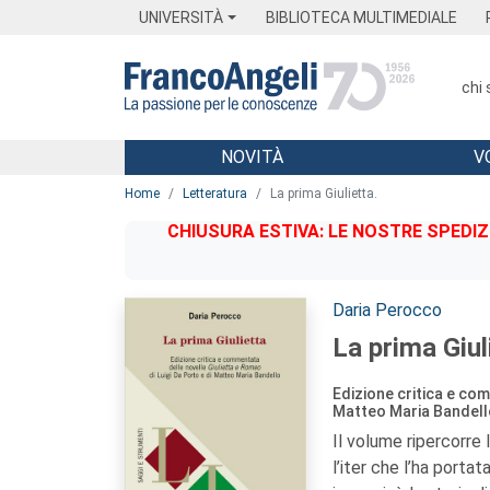
Menu
Main content
Footer
Menu
UNIVERSITÀ
BIBLIOTECA MULTIMEDIALE
chi
NOVITÀ
V
Main content
Home
Letteratura
La prima Giulietta.
CHIUSURA ESTIVA: LE NOSTRE SPEDIZ
Autori:
Daria Perocco
La prima Giul
Edizione critica e com
Matteo Maria Bandell
Il volume ripercorre l
l’iter che l’ha porta