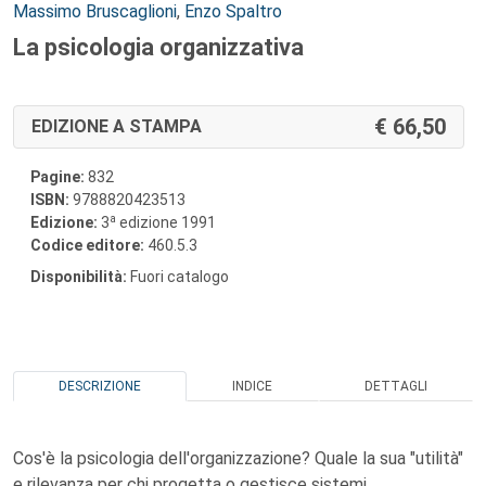
Autori:
Massimo Bruscaglioni
,
Enzo Spaltro
La psicologia organizzativa
66,50
EDIZIONE A STAMPA
Pagine:
832
ISBN:
9788820423513
a
Edizione:
3
edizione 1991
Codice editore:
460.5.3
Disponibilità:
Fuori catalogo
DESCRIZIONE
INDICE
DETTAGLI
Cos'è la psicologia dell'organizzazione? Quale la sua "utilità"
e rilevanza per chi progetta o gestisce sistemi