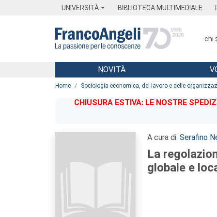
Menu
Main content
Footer
Menu
UNIVERSITÀ
BIBLIOTECA MULTIMEDIALE
chi
NOVITÀ
V
Main content
Home
Sociologia economica, del lavoro e delle organizzaz
CHIUSURA ESTIVA: LE NOSTRE SPEDIZ
A cura di:
Serafino Ne
La regolazio
globale e loc