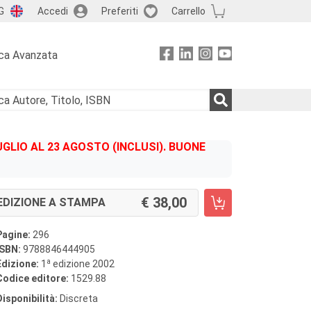
G
Accedi
Preferiti
Carrello
ca Avanzata
GLIO AL 23 AGOSTO (INCLUSI). BUONE
38,00
EDIZIONE A STAMPA
Pagine:
296
ISBN:
9788846444905
a
Edizione:
1
edizione 2002
Codice editore:
1529.88
Disponibilità:
Discreta