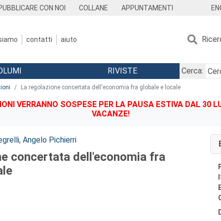
EN
PUBBLICARE CON NOI
COLLANE
APPUNTAMENTI
Ricer
 siamo
contatti
aiuto
OLUMI
RIVISTE
Cerca:
ioni
La regolazione concertata dell'economia fra globale e locale
IONI VERRANNO SOSPESE PER LA PAUSA ESTIVA DAL 30 LU
VACANZE!
grelli
,
Angelo Pichierri
ne concertata dell'economia fra
ale