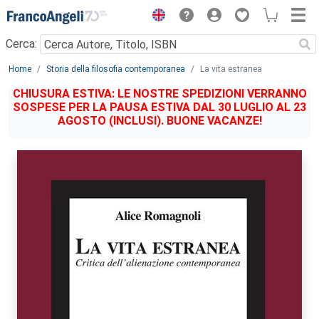
Menu
Cerca:
Main content
Home
Storia della filosofia contemporanea
La vita estranea
CHIUSURA ESTIVA: LE NOSTRE SPEDIZIONI VERRANNO
SOSPESE PER LA PAUSA ESTIVA DAL 30 LUGLIO AL 23
AGOSTO (INCLUSI). BUONE VACANZE!