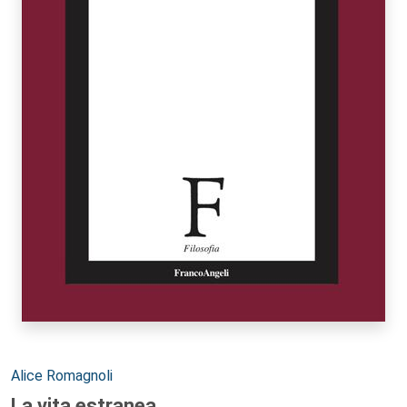
Autori:
Alice Romagnoli
La vita estranea