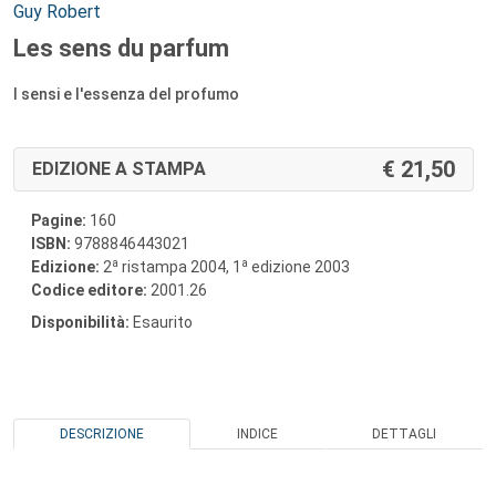
Autori:
Guy Robert
Les sens du parfum
I sensi e l'essenza del profumo
21,50
EDIZIONE A STAMPA
Pagine:
160
ISBN:
9788846443021
a
a
Edizione:
2
ristampa 2004, 1
edizione 2003
Codice editore:
2001.26
Disponibilità:
Esaurito
DESCRIZIONE
INDICE
DETTAGLI