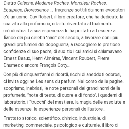
Dietro
Calèche, Madame Rochas, Monsieur Rochas,
Equipage, Dioressence
..., fragranze sottili dai nomi evocatori
c'è un uomo: Guy Robert, il loro creatore, che ha dedicato la
sua vita alla profumeria, un'arte diventata attualmente
un'industria. La sua esperienza lo ha portato ad essere a
fianco dei più celebri "nasi" del secolo, a lavorare con i più
grandi profumieri dei dopoguerra, a raccogliere le preziose
confidenze di suo padre, di suo zio i cui amici si chiamavano
Ernest Beaux, Henri Alméras, Vincent Roubert, Pierre
Dhumez o ancora François Coty...
Con più di cinquant'anni di ricordi, ricchi di aneddoti odorosi,
ci invita oggi ne Les sens du parfum. Nel corso delle pagine,
scopriamo, inebriati, le note personali dei grandi nomi della
profumeria, "note di testa, di cuore e di fondo", i quaderni di
laboratorio, i "trucchi" del mestiere, la magia delle assolute e
delle essenze, le esperienze personali dell'autore...
Trattato storico, scientifico, chimico, industriale, di
marketing, commerciale, psicologico e culturale, il libro di