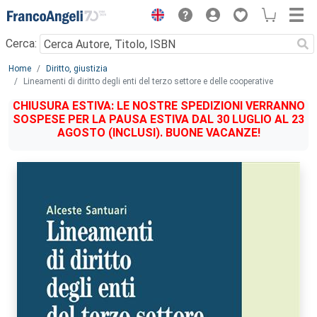
Menu
Cerca:
Main content
Home
Diritto, giustizia
Lineamenti di diritto degli enti del terzo settore e delle cooperative
CHIUSURA ESTIVA: LE NOSTRE SPEDIZIONI VERRANNO
SOSPESE PER LA PAUSA ESTIVA DAL 30 LUGLIO AL 23
AGOSTO (INCLUSI). BUONE VACANZE!