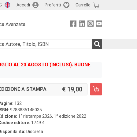
G
Accedi
Preferiti
Carrello
ca Avanzata
GLIO AL 23 AGOSTO (INCLUSI). BUONE
19,00
EDIZIONE A STAMPA
Pagine:
132
ISBN:
9788835145035
a
a
Edizione:
1
ristampa 2026, 1
edizione 2022
Codice editore:
1749.4
Disponibilità:
Discreta