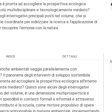
la è pronta ad accogliere la prospettiva ecologica
rricolo multidisciplinare e tecnologicamente mediato?
gli interrogativi principali posti nel volume, che si
le coordinate per indirizzare la ricerca e l’applicazione di
 riscoprire l’armonia con la natura.
INDICE
DETTAGLI
A
matiche ambientali viaggia parallelamente con
 Il panorama degli interventi di sviluppo sostenibile
pronta ad accogliere la prospettiva ecologica all'interno
ente mediato? Questi sono alcuni degli interrogativi
terno del volume, in una dimensione multiprospettica e
i spendibili in contesti formali e informali e attraverso
 contributo è la scuola, come motore propulsivo di opere
dinanza responsabile in materia ambientale, implementando