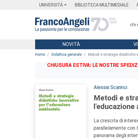
Menu
Main content
Footer
Menu
UNIVERSITÀ
BIBLIOTECA MULTIMEDIALE
chi
NOVITÀ
V
Main content
Home
Didattica generale
Metodi e strategie didattiche 
CHIUSURA ESTIVA: LE NOSTRE SPEDIZ
Autori:
Alessia Scarinci
Metodi e stra
l'educazione
La crescita di inter
parallelamente con l
panorama degli interv