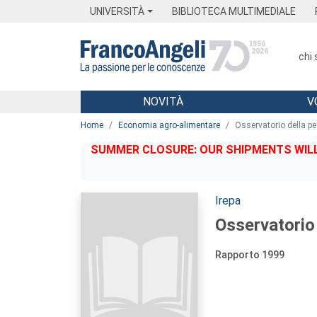
Menu
Main content
Footer
Menu
UNIVERSITÀ
BIBLIOTECA MULTIMEDIALE
chi
NOVITÀ
V
Main content
Home
Economia agro-alimentare
Osservatorio della 
SUMMER CLOSURE: OUR SHIPMENTS WILL 
Autori:
Irepa
Osservatorio
Rapporto 1999