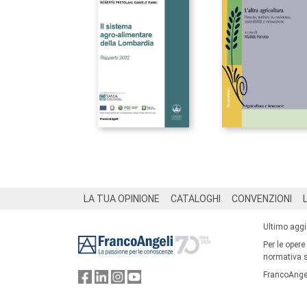
Footer
LA TUA OPINIONE
CATALOGHI
CONVENZIONI
Ultimo agg
Per le opere
normativa su
FrancoAngel