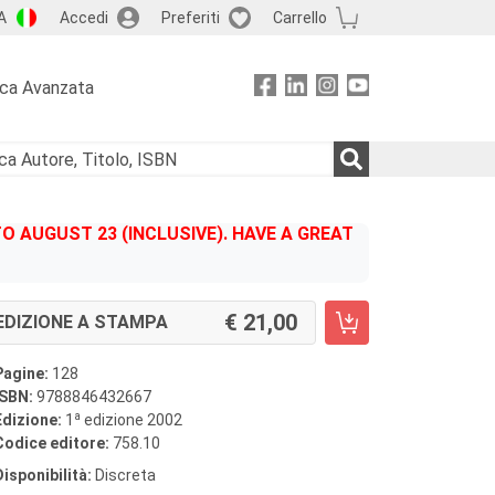
A
Accedi
Preferiti
Carrello
rca Avanzata
 AUGUST 23 (INCLUSIVE). HAVE A GREAT
21,00
EDIZIONE A STAMPA
Pagine:
128
ISBN:
9788846432667
a
Edizione:
1
edizione 2002
Codice editore:
758.10
Disponibilità:
Discreta