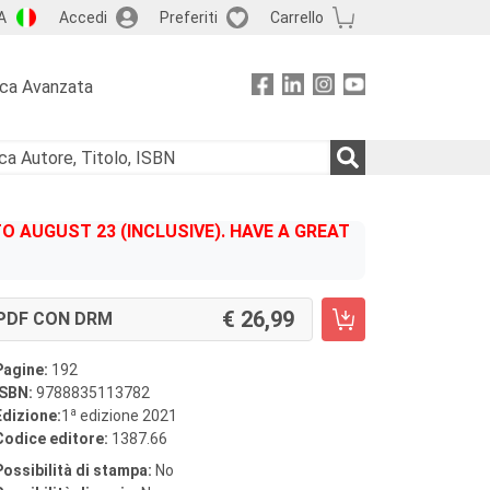
A
Accedi
Preferiti
Carrello
rca Avanzata
 AUGUST 23 (INCLUSIVE). HAVE A GREAT
26,99
PDF CON DRM
Pagine:
192
ISBN:
9788835113782
a
Edizione:
1
edizione 2021
Codice editore:
1387.66
Possibilità di stampa:
No