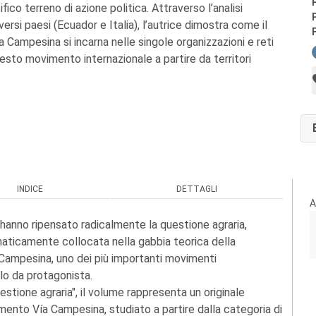
fico terreno di azione politica. Attraverso l’analisi
rsi paesi (Ecuador e Italia), l’autrice dimostra come il
a Campesina si incarna nelle singole organizzazioni e reti
to movimento internazionale a partire da territori
INDICE
DETTAGLI
A
i hanno ripensato radicalmente la questione agraria,
maticamente collocata nella gabbia teorica della
 Campesina, uno dei più importanti movimenti
lo da protagonista.
estione agraria", il volume rappresenta un originale
mento Vía Campesina, studiato a partire dalla categoria di