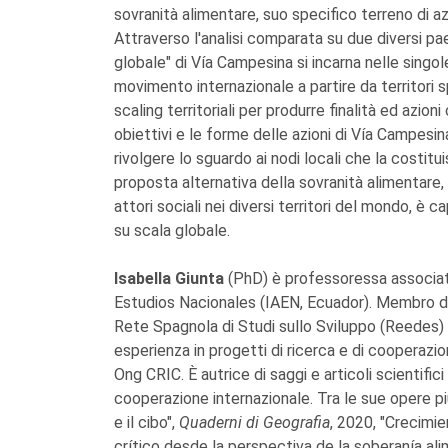
sovranità alimentare, suo specifico terreno di az
Attraverso l'analisi comparata su due diversi pae
globale" di Vía Campesina si incarna nelle sing
movimento internazionale a partire da territori sp
scaling territoriali per produrre finalità ed azio
obiettivi e le forme delle azioni di Vía Campesin
rivolgere lo sguardo ai nodi locali che la costit
proposta alternativa della sovranità alimentare
attori sociali nei diversi territori del mondo, è 
su scala globale.
Isabella Giunta
(PhD) è professoressa associata
Estudios Nacionales (IAEN, Ecuador). Membro del 
Rete Spagnola di Studi sullo Sviluppo (Reedes) e
esperienza in progetti di ricerca e di cooperazio
Ong CRIC. È autrice di saggi e articoli scientific
cooperazione internazionale. Tra le sue opere più 
e il cibo",
Quaderni di Geografia
, 2020, "Crecimi
crítico desde la perspectiva de la soberanía ali