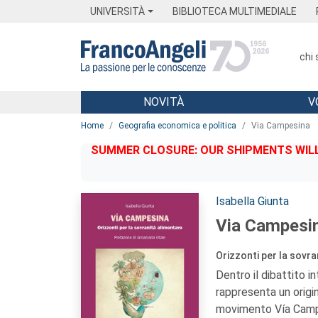
Menu
Main content
Footer
Menu
UNIVERSITÀ
BIBLIOTECA MULTIMEDIALE
chi
NOVITÀ
V
Main content
Home
Geografia economica e politica
Via Campesina
SUMMER CLOSURE: OUR SHIPMENTS WILL 
Autori:
Isabella Giunta
Via Campesi
Orizzonti per la sovra
Dentro il dibattito i
rappresenta un origi
movimento Vía Campes