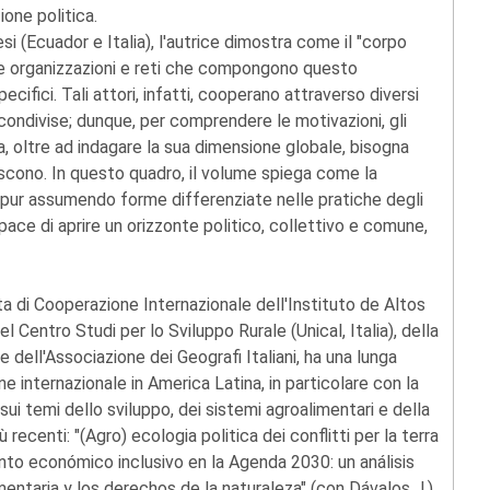
ione politica.
si (Ecuador e Italia), l'autrice dimostra come il "corpo
ole organizzazioni e reti che compongono questo
ecifici. Tali attori, infatti, cooperano attraverso diversi
ni condivise; dunque, per comprendere le motivazioni, gli
a, oltre ad indagare la sua dimensione globale, bisogna
uiscono. In questo quadro, il volume spiega come la
, pur assumendo forme differenziate nelle pratiche degli
capace di aprire un orizzonte politico, collettivo e comune,
 di Cooperazione Internazionale dell'Instituto de Altos
Centro Studi per lo Sviluppo Rurale (Unical, Italia), della
 dell'Associazione dei Geografi Italiani, ha una lunga
ne internazionale in America Latina, in particolare con la
i sui temi dello sviluppo, dei sistemi agroalimentari e della
recenti: "(Agro) ecologia politica dei conflitti per la terra
ento económico inclusivo en la Agenda 2030: un análisis
mentaria y los derechos de la naturaleza" (con Dávalos J.),