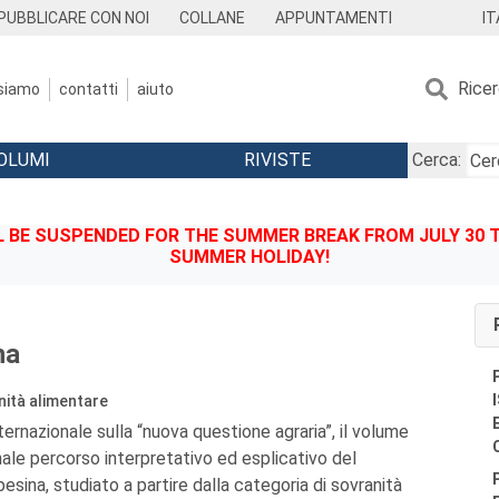
IT
PUBBLICARE CON NOI
COLLANE
APPUNTAMENTI
Rice
 siamo
contatti
aiuto
OLUMI
RIVISTE
Cerca:
BE SUSPENDED FOR THE SUMMER BREAK FROM JULY 30 TO
SUMMER HOLIDAY!
na
nità alimentare
nternazionale sulla “nuova questione agraria”, il volume
nale percorso interpretativo ed esplicativo del
ina, studiato a partire dalla categoria di sovranità