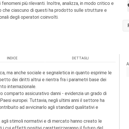
i fenomeni più rilevanti. Inoltre, analizza, in modo critico e
to che ciascuno di questi ha prodotto sulle strutture e
onali degli operatori coinvolti.
INDICE
DETTAGLI
A
ca, ma anche sociale e segnaletica in quanto esprime le
tto dei diritti altrui e rientra fra i parametri base dei
onto internazionale.
tero comparto assicurativo danni - evidenzia un grado di
 Paesi europei. Tuttavia, negli ultimi anni il settore ha
ribuito ad avvicinarlo agli standard qualitativi e
a agli stimoli normativi e di mercato hanno creato le
 i cui effetti positivi caratterizzeranno il futuro del