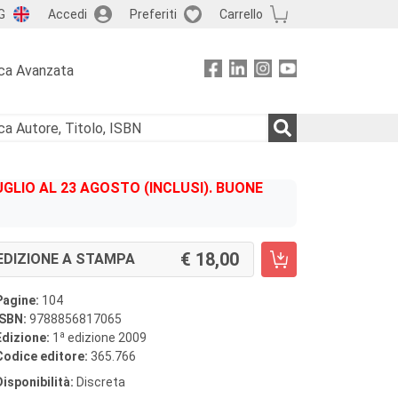
G
Accedi
Preferiti
Carrello
ca Avanzata
GLIO AL 23 AGOSTO (INCLUSI). BUONE
18,00
EDIZIONE A STAMPA
Pagine:
104
ISBN:
9788856817065
a
Edizione:
1
edizione 2009
Codice editore:
365.766
Disponibilità:
Discreta