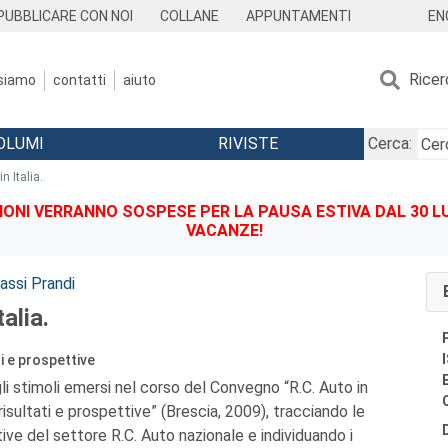
EN
PUBBLICARE CON NOI
COLLANE
APPUNTAMENTI
Ricer
 siamo
contatti
aiuto
OLUMI
RIVISTE
Cerca:
n Italia.
IONI VERRANNO SOSPESE PER LA PAUSA ESTIVA DAL 30 LU
VACANZE!
assi Prandi
talia.
i e prospettive
li stimoli emersi nel corso del Convegno “R.C. Auto in
 risultati e prospettive” (Brescia, 2009), tracciando le
utive del settore R.C. Auto nazionale e individuando i