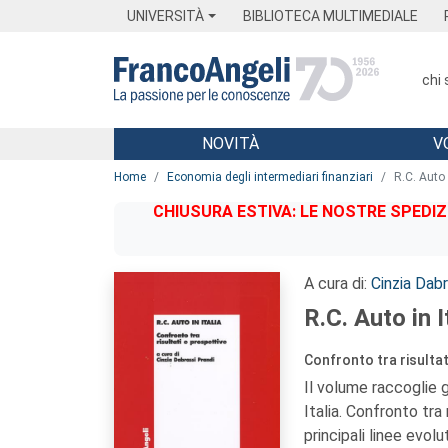
Menu
Main content
Footer
Menu
UNIVERSITÀ
BIBLIOTECA MULTIMEDIALE
chi
NOVITÀ
V
Main content
Home
Economia degli intermediari finanziari
R.C. Auto i
CHIUSURA ESTIVA: LE NOSTRE SPEDIZ
A cura di:
Cinzia Dabr
R.C. Auto in I
Confronto tra risultat
Il volume raccoglie g
Italia. Confronto tra
principali linee evol