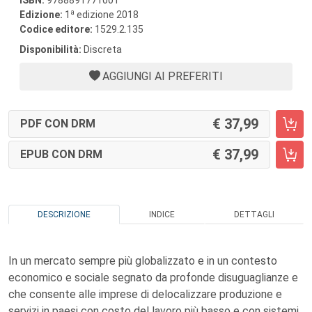
ISBN:
9788891771001
a
Edizione:
1
edizione 2018
Codice editore:
1529.2.135
Disponibilità:
Discreta
AGGIUNGI AI PREFERITI
37,99
PDF CON DRM
37,99
EPUB CON DRM
DESCRIZIONE
INDICE
DETTAGLI
In un mercato sempre più globalizzato e in un contesto
economico e sociale segnato da profonde disuguaglianze e
che consente alle imprese di delocalizzare produzione e
servizi in paesi con costo del lavoro più basso e con sistemi