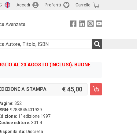
G
Accedi
Preferiti
Carrello
ca Avanzata
GLIO AL 23 AGOSTO (INCLUSI). BUONE
45,00
EDIZIONE A STAMPA
Pagine:
352
ISBN:
9788846401939
a
Edizione:
1
edizione 1997
Codice editore:
301.4
Disponibilità:
Discreta