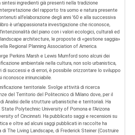
sintesi ingredienti già presenti nella tradizione
interpretazione del rapporto tra uomo e natura presente
ntenuti all'elaborazione degli anni '60 e alla successiva
 libro è un'appassionata investigazione che riconosce,
'intenzionalità del piano con i valori ecologici, culturali ed
lla landscape architecture, le proposte di «gestione saggia»
della Regional Planning Association of America.
rge Perkins Marsh e Lewis Mumford sono alcuni dei
ificazione ambientale nella cultura, non solo urbanistica,
i di successi e di errori, è possibile orizzontare lo sviluppo
i riconosce irrinunciabile.
ificazione territoriale. Svolge attività di ricerca
e del Territorio del Politecnico di Milano dove, per il
i Analisi delle strutture urbanistiche e territoriali. Ha
nia State Polytechnic University of Pomona e l'Arizona
ersity of Cincinnati. Ha pubblicato saggi e recensioni su
stica e oltre ad alcuni saggi pubblicati in raccolte ha
na di The Living Landscape, di Frederick Steiner (Costruire