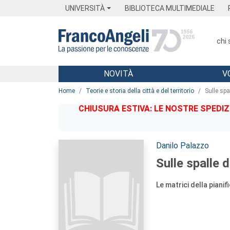
Menu
Main content
Footer
Menu
UNIVERSITÀ
BIBLIOTECA MULTIMEDIALE
chi
NOVITÀ
V
Main content
Home
Teorie e storia della città e del territorio
Sulle spa
CHIUSURA ESTIVA: LE NOSTRE SPEDIZ
Autori:
Danilo Palazzo
Sulle spalle d
Le matrici della pianif