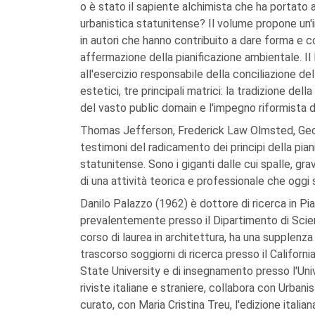
o è stato il sapiente alchimista che ha portato a 
urbanistica statunitense? Il volume propone un'
in autori che hanno contribuito a dare forma e co
affermazione della pianificazione ambientale. Il
all'esercizio responsabile della conciliazione dell
estetici, tre principali matrici: la tradizione de
del vasto public domain e l'impegno riformista 
Thomas Jefferson, Frederick Law Olmsted, Geo
testimoni del radicamento dei principi della pian
statunitense. Sono i giganti dalle cui spalle, grav
di una attività teorica e professionale che oggi s
Danilo Palazzo (1962) è dottore di ricerca in Pian
prevalentemente presso il Dipartimento di Scienz
corso di laurea in architettura, ha una supplenza d
trascorso soggiorni di ricerca presso il Califor
State University e di insegnamento presso l'Univ
riviste italiane e straniere, collabora con Urbani
curato, con Maria Cristina Treu, l'edizione italia