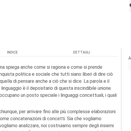
INDICE
DETTAGLI
A
a, ma spiega anche come si ragiona e come si prende
ista politica e sociale che tutti siano liberi di dire ciò
ella di pensare anche a ciò che si dice. La parola e il
 linguaggio è il depositario di questa inscindibile unione.
i occupano un posto speciale i linguaggi concettuali, i quali
hiunque, per arrivare fino alle più complesse elaborazioni
 come concatenazioni di concetti. Sia che vogliamo
vogliamo analizzare, noi costruiamo sempre degli insiemi