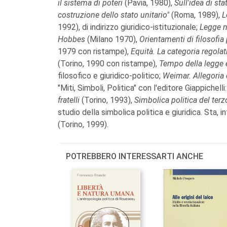
il sistema di poteri
(Pavia, 1980),
Sull'idea di st
costruzione dello stato unitario"
(Roma, 1989),
L
1992), di indirizzo giuridico-istituzionale;
Legge na
Hobbes
(Milano 1970),
Orientamenti di filosofia 
1979 con ristampe),
Equità. La categoria regolat
(Torino, 1990 con ristampe),
Tempo della legge 
filosofico e giuridico-politico;
Weimar. Allegoria
"Miti, Simboli, Politica" con l'editore Giappichelli
fratelli
(Torino, 1993),
Simbolica politica del ter
studio della simbolica politica e giuridica. Sta, in
(Torino, 1999).
POTREBBERO INTERESSARTI ANCHE