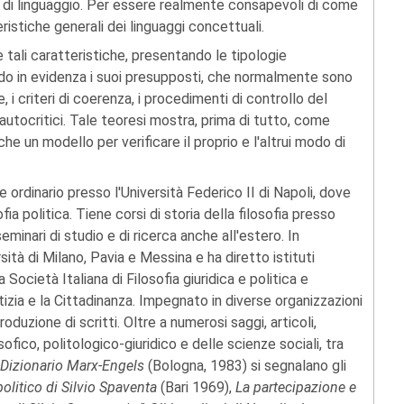
e di linguaggio. Per essere realmente consapevoli di come
ristiche generali dei linguaggi concettuali.
 tali caratteristiche, presentando le tipologie
o in evidenza i suoi presupposti, che normalmente sono
e, i criteri di coerenza, i procedimenti di controllo del
autocritici. Tale teoresi mostra, prima di tutto, come
che un modello per verificare il proprio e l'altrui modo di
 ordinario presso l'Università Federico II di Napoli, dove
ofia politica. Tiene corsi di storia della filosofia presso
eminari di studio e di ricerca anche all'estero. In
tà di Milano, Pavia e Messina e ha diretto istituti
Società Italiana di Filosofia giuridica e politica e
stizia e la Cittadinanza. Impegnato in diverse organizzazioni
roduzione di scritti. Oltre a numerosi saggi, articoli,
ofico, politologico-giuridico e delle scienze sociali, tra
Dizionario Marx-Engels
(Bologna, 1983) si segnalano gli
politico di Silvio Spaventa
(Bari 1969),
La partecipazione e