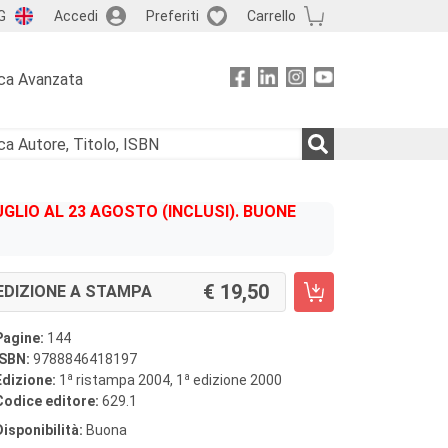
G
Accedi
Preferiti
Carrello
ca Avanzata
GLIO AL 23 AGOSTO (INCLUSI). BUONE
19,50
EDIZIONE A STAMPA
Pagine:
144
ISBN:
9788846418197
a
a
Edizione:
1
ristampa 2004, 1
edizione 2000
Codice editore:
629.1
Disponibilità:
Buona