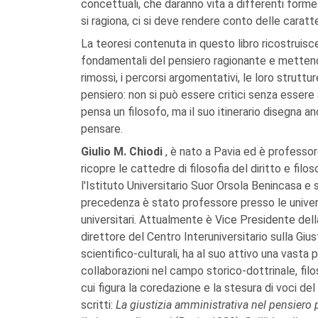
concettuali, che daranno vita a differenti form
si ragiona, ci si deve rendere conto delle caratte
La teoresi contenuta in questo libro ricostruisce
fondamentali del pensiero ragionante e mettend
rimossi, i percorsi argomentativi, le loro struttur
pensiero: non si può essere critici senza essere 
pensa un filosofo, ma il suo itinerario disegna an
pensare.
Giulio M. Chiodi
, è nato a Pavia ed è professore
ricopre le cattedre di filosofia del diritto e filos
l'Istituto Universitario Suor Orsola Benincasa e s
precedenza è stato professore presso le universi
universitari. Attualmente è Vice Presidente della 
direttore del Centro Interuniversitario sulla Giu
scientifico-culturali, ha al suo attivo una vasta p
collaborazioni nel campo storico-dottrinale, filos
cui figura la coredazione e la stesura di voci del
scritti:
La giustizia amministrativa nel pensiero 