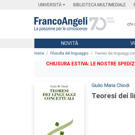
Menu
Main content
Footer
Menu
UNIVERSITÀ
BIBLIOTECA MULTIMEDIALE
chi
NOVITÀ
V
Main content
Home
Filosofia del linguaggio
Teoresi dei linguaggi co
CHIUSURA ESTIVA: LE NOSTRE SPEDIZ
Autori:
Giulio Maria Chiodi
Teoresi dei l