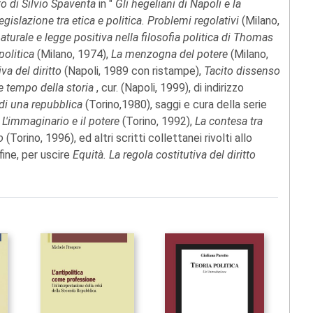
ato di Silvio Spaventa
in "
Gli hegeliani di Napoli e la
egislazione tra etica e politica. Problemi regolativi
(Milano,
turale e legge positiva nella filosofia politica di Thomas
politica
(Milano, 1974),
La menzogna del potere
(Milano,
iva del diritto
(Napoli, 1989 con ristampe),
Tacito dissenso
e tempo della storia
, cur. (Napoli, 1999), di indirizzo
 di una repubblica
(Torino,1980), saggi e cura della serie
:
L'immaginario e il potere
(Torino, 1992),
La contesa tra
zo
(Torino, 1996), ed altri scritti collettanei rivolti allo
fine, per uscire
Equità. La regola costitutiva del diritto