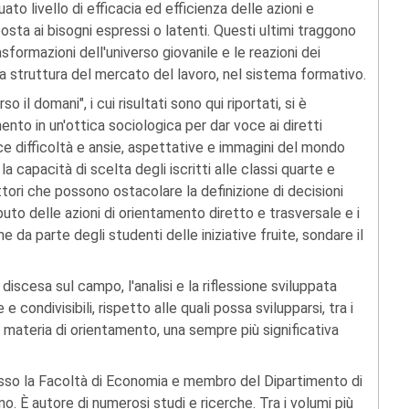
o livello di efficacia ed efficienza delle azioni e
posta ai bisogni espressi o latenti. Questi ultimi traggono
rasformazioni dell'universo giovanile e le reazioni dei
la struttura del mercato del lavoro, nel sistema formativo.
 il domani", i cui risultati sono qui riportati, si è
nto in un'ottica sociologica per dar voce ai diretti
uce difficoltà e ansie, aspettative e immagini del mondo
la capacità di scelta degli iscritti alle classi quarte e
fattori che possono ostacolare la definizione di decisioni
buto delle azioni di orientamento diretto e trasversale e i
one da parte degli studenti delle iniziative fruite, sondare il
iscesa sul campo, l'analisi e la riflessione sviluppata
e condivisibili, rispetto alle quali possa svilupparsi, tra i
n materia di orientamento, una sempre più significativa
esso la Facoltà di Economia e membro del Dipartimento di
ino. È autore di numerosi studi e ricerche. Tra i volumi più