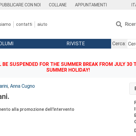
IT
PUBBLICARE CON NOI
COLLANE
APPUNTAMENTI
Rice
 siamo
contatti
aiuto
OLUMI
RIVISTE
Cerca:
BE SUSPENDED FOR THE SUMMER BREAK FROM JULY 30 TO
SUMMER HOLIDAY!
rini
,
Anna Cugno
ni.
amento alla promozione dell'intervento