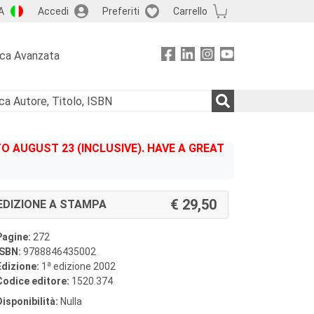
A
Accedi
Preferiti
Carrello
rca Avanzata
 AUGUST 23 (INCLUSIVE). HAVE A GREAT
29,50
EDIZIONE A STAMPA
Pagine:
272
ISBN:
9788846435002
a
Edizione:
1
edizione 2002
Codice editore:
1520.374
Disponibilità:
Nulla