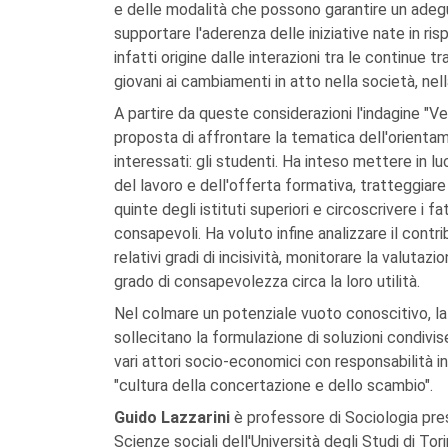
e delle modalità che possono garantire un adeguat
supportare l'aderenza delle iniziative nate in ris
infatti origine dalle interazioni tra le continue t
giovani ai cambiamenti in atto nella società, nel
A partire da queste considerazioni l'indagine "Verso
proposta di affrontare la tematica dell'orientame
interessati: gli studenti. Ha inteso mettere in l
del lavoro e dell'offerta formativa, tratteggiare 
quinte degli istituti superiori e circoscrivere i 
consapevoli. Ha voluto infine analizzare il contri
relativi gradi di incisività, monitorare la valutazi
grado di consapevolezza circa la loro utilità.
Nel colmare un potenziale vuoto conoscitivo, la d
sollecitano la formulazione di soluzioni condivise 
vari attori socio-economici con responsabilità i
"cultura della concertazione e dello scambio".
Guido Lazzarini
è professore di Sociologia pr
Scienze sociali dell'Università degli Studi di Tor