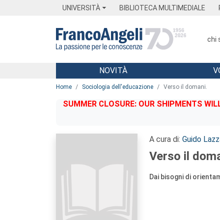
Menu
Main content
Footer
Menu
UNIVERSITÀ
BIBLIOTECA MULTIMEDIALE
chi
NOVITÀ
V
Main content
Home
Sociologia dell'educazione
Verso il domani.
SUMMER CLOSURE: OUR SHIPMENTS WILL 
A cura di:
Guido Lazza
Verso il doma
Dai bisogni di orient