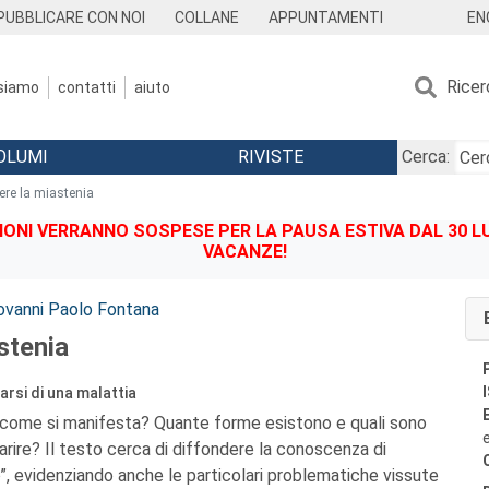
EN
PUBBLICARE CON NOI
COLLANE
APPUNTAMENTI
Ricer
 siamo
contatti
aiuto
OLUMI
RIVISTE
Cerca:
ere la miastenia
IONI VERRANNO SOSPESE PER LA PAUSA ESTIVA DAL 30 LU
VACANZE!
ovanni Paolo Fontana
stenia
rsi di una malattia
e come si manifesta? Quante forme esistono e quali sono
arire? Il testo cerca di diffondere la conoscenza di
, evidenziando anche le particolari problematiche vissute