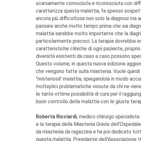
scarsamente conosciuta e riconosciuta con diffico
caratterizza questa malattia, fa spesso sospet
ancora più difficoltosa non solo la diagnosi ma 
passare anche molto tempo prima che sia diagno
malattia sarebbe molto importante che la diagn
particolarmente precoci. La terapia dovrebbe e
caratteristiche cliniche di ogni paziente, propr
diversità esistenti da caso a caso possono spe
Questo volume, in questa nuova edizione aggiorn
che vengono fatte sulla miastenia. Vuole quindi
"misteriosa" malattia, spiegandola in modo accur
molteplici problematiche vissute da chi ne vien
le tante ottime possibilità di cura per il raggi
buon controllo della malattia con le giuste terap
Roberta Ricciardi
, medico chirurgo specialista 
e la terapia della Miastenia Gravis dell'Ospedale
da miastenia da ragazzina e ha poi dedicato tutt
questa malattia. Presidente dell'Associazione I