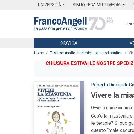
Menu
Main content
Footer
Menu
UNIVERSITÀ
BIBLIOTECA MULTIMEDIALE
chi
NOVITÀ
V
Main content
Home
Testi per medici, infermieri, operatori sanitari
Viv
CHIUSURA ESTIVA: LE NOSTRE SPEDIZ
Autori:
Roberta Ricciardi
,
Gi
Vivere la mia
Ovvero come innamora
Cos’è la miastenia 
le terapie? Si può gu
questo “male oscuro”