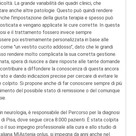
ltà. La grande variabilità dei quadri clinici, che
tare anche altre patologie. Questo può quindi rendere
anche l'impostazione della giusta terapia e spesso può
sticata e vengano applicate le cure corrette. In questa
osi e il trattamento fossero invece sempre
ssere poi estremamente personalizzata in base alle
io come "un vestito cucito addosso", dato che le grandi
sso rendere molto complicata la sua corretta gestione.
ata, spera di riuscire a dare risposte alle tante domande
 contribuire a diffondere la conoscenza di questa ancora
ato e dando indicazioni precise per cercare di evitare le
e colpito. Si propone anche di far conoscere sempre di più
ungimento del possibile stato di remissione o del comunque
ie.
in neurologia, è responsabile del Percorso per la diagnosi
 di Pisa, dove segue circa 8.000 pazienti. È stata colpita
o il suo impegno professionale alla cura e allo studio di
taliana MIAstenia onlus, si impegna da anni anche nel