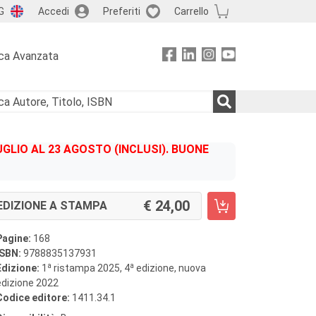
G
Accedi
Preferiti
Carrello
ca Avanzata
GLIO AL 23 AGOSTO (INCLUSI). BUONE
24,00
EDIZIONE A STAMPA
Pagine:
168
ISBN:
9788835137931
a
a
Edizione:
1
ristampa 2025, 4
edizione, nuova
edizione 2022
Codice editore:
1411.34.1