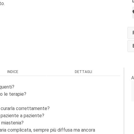
to.
INDICE
DETTAGLI
A
equenti?
o le terapie?
e curarla correttamente?
a paziente a paziente?
n miastenia?
aria complicata, sempre più diffusa ma ancora