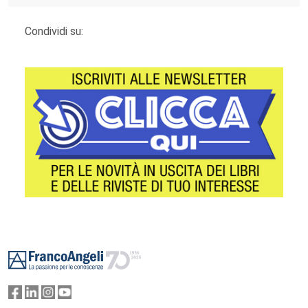
Condividi su:
Footer