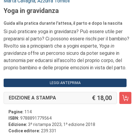
Autori:
Marta Cavagna
,
Azzurra Tornioli
Yoga in gravidanza
Guida alla pratica durante l'attesa, il parto e dopo la nascita
Si può praticare yoga in gravidanza? Può essere utile per
prepararsi al parto? Ci possono essere rischi per il bambino?
Rivolto sia a principianti che a yogini esperte,
Yoga in
gravidanza
offre un percorso sicuro da poter seguire in
autonomia per educarsi all’ascolto del proprio corpo, del
proprio bambino e delle proprie emozioni in vista del parto.
LEGGI ANTEPRIMA
18,00
EDIZIONE A STAMPA
Pagine:
114
ISBN:
9788891779564
a
a
Edizione:
3
ristampa 2023, 1
edizione 2018
Codice editore:
239.331