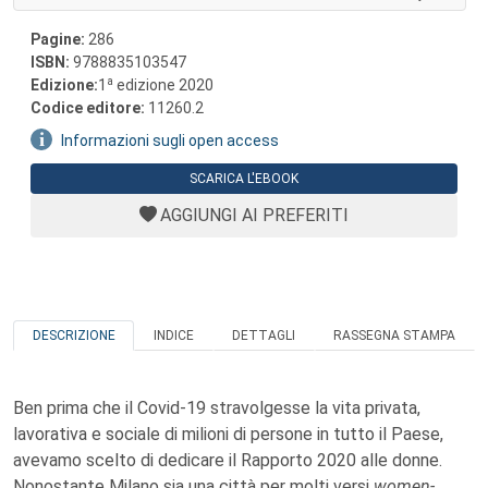
Pagine:
286
ISBN:
9788835103547
a
Edizione:
1
edizione 2020
Codice editore:
11260.2
Informazioni sugli open access
SCARICA L'EBOOK
AGGIUNGI AI PREFERITI
DESCRIZIONE
INDICE
DETTAGLI
RASSEGNA STAMPA
Ben prima che il Covid-19 stravolgesse la vita privata,
lavorativa e sociale di milioni di persone in tutto il Paese,
avevamo scelto di dedicare il Rapporto 2020 alle donne.
Nonostante Milano sia una città per molti versi
women-