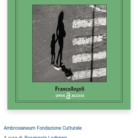
Autori:
Ambrosianeum Fondazione Culturale
A cura di:
Rosangela Lodigiani