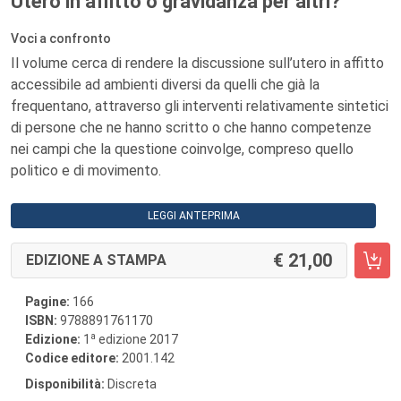
Utero in affitto o gravidanza per altri?
Voci a confronto
Il volume cerca di rendere la discussione sull’utero in affitto
accessibile ad ambienti diversi da quelli che già la
frequentano, attraverso gli interventi relativamente sintetici
di persone che ne hanno scritto o che hanno competenze
nei campi che la questione coinvolge, compreso quello
politico e di movimento.
LEGGI ANTEPRIMA
21,00
EDIZIONE A STAMPA
Pagine:
166
ISBN:
9788891761170
a
Edizione:
1
edizione 2017
Codice editore:
2001.142
Disponibilità:
Discreta