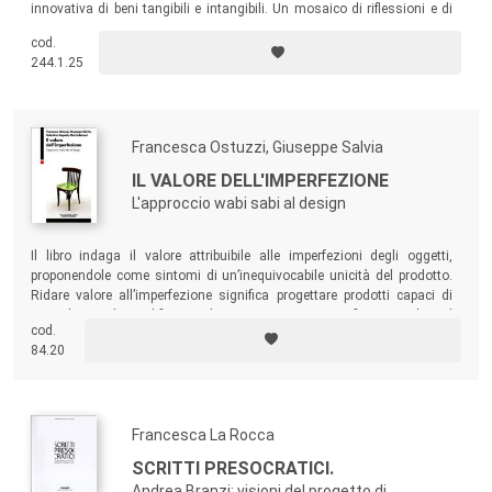
innovativa di beni tangibili e intangibili. Un mosaico di riflessioni e di
proposte che disegna una traiettoria aperta, dalla panoramica teorica
cod.
al diario di progetto; una rete di valutazioni e soluzioni in dialogo tra
244.1.25
loro.
Francesca Ostuzzi, Giuseppe Salvia
IL VALORE DELL'IMPERFEZIONE
L'approccio wabi sabi al design
Il libro indaga il valore attribuibile alle imperfezioni degli oggetti,
proponendole come sintomi di un’inequivocabile unicità del prodotto.
Ridare valore all’imperfezione significa progettare prodotti capaci di
invecchiare, di modificarsi, di essere riparati; significa stimolare il
cod.
legame emotivo tra utente e prodotto.
84.20
Francesca La Rocca
SCRITTI PRESOCRATICI.
Andrea Branzi: visioni del progetto di