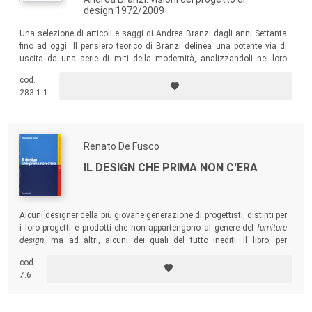
design 1972/2009
Una selezione di articoli e saggi di Andrea Branzi dagli anni Settanta
fino ad oggi. Il pensiero teorico di Branzi delinea una potente via di
uscita da una serie di miti della modernità, analizzandoli nei loro
riflessi sulla cultura del design. L’antologia vuole presentare un quadro
cod.
di idee evolutive che prefigurano direzioni inedite per il progetto e
283.1.1
sollecitano la definizione di un nuovo statuto per il design.
Renato De Fusco
IL DESIGN CHE PRIMA NON C'ERA
Alcuni designer della più giovane generazione di progettisti, distinti per
i loro progetti e prodotti che non appartengono al genere del
furniture
design
, ma ad altri, alcuni dei quali del tutto inediti. Il libro, per
classificarli, li ha connessi ad alcune tendenze delle arti figurative, così
cod.
da tradurre le produzioni in concezioni, materie utili alla didattica del
7.6
design.