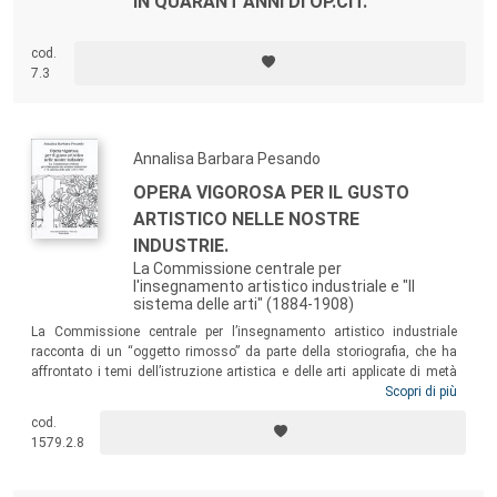
IN QUARANT'ANNI DI OP.CIT.
cod.
7.3
Annalisa Barbara Pesando
OPERA VIGOROSA PER IL GUSTO
ARTISTICO NELLE NOSTRE
INDUSTRIE.
La Commissione centrale per
l'insegnamento artistico industriale e "Il
sistema delle arti" (1884-1908)
La Commissione centrale per l’insegnamento artistico industriale
racconta di un “oggetto rimosso” da parte della storiografia, che ha
affrontato i temi dell’istruzione artistica e delle arti applicate di metà
Ottocento percorrendo canali di verifica e analisi differenti. Il saggio
Scopri di più
tenta di colmare un’assenza, proponendo una prima indagine critica e
cod.
investigativa che rilegga, in un’ottica sempre più dinamica e
1579.2.8
complessa, il percorso della storia dell’arte e dell’architettura.