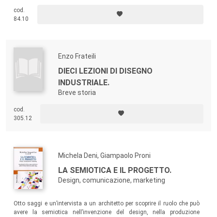
progetto e alla definizione di una vera e propria identità professionale.
cod.
Uno strumento di conoscenza per i giovani che desiderano avvicinarsi
84.10
a questa felice ma difficile professione.
Enzo Frateili
DIECI LEZIONI DI DISEGNO
INDUSTRIALE.
Breve storia
cod.
305.12
Michela Deni, Giampaolo Proni
LA SEMIOTICA E IL PROGETTO.
Design, comunicazione, marketing
Otto saggi e un’intervista a un architetto per scoprire il ruolo che può
avere la semiotica nell’invenzione del design, nella produzione