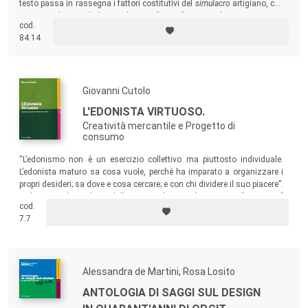
testo passa in rassegna i fattori costitutivi del
simulacro
artigiano, che
pur essendo virtuale è considerato e “usato” come reale.
cod.
84.14
Giovanni Cutolo
L'EDONISTA VIRTUOSO.
Creatività mercantile e Progetto di
consumo
“L’edonismo non è un esercizio collettivo ma piuttosto individuale.
L’edonista maturo sa cosa vuole, perché ha imparato a organizzare i
propri desideri; sa dove e cosa cercare; e con chi dividere il suo piacere”.
A distanza di vent’anni dalla prima edizione, il contenuto “visionario”
cod.
di questo libro non si è soltanto attualizzato nella realtà dei consumi
7.7
contemporanei, ma rappresenta un modello ancora valido e
auspicabile.
Alessandra de Martini, Rosa Losito
ANTOLOGIA DI SAGGI SUL DESIGN