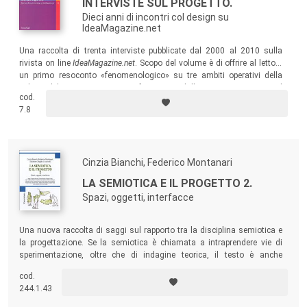
INTERVISTE SUL PROGETTO.
Dieci anni di incontri col design su
IdeaMagazine.net
Una raccolta di trenta interviste pubblicate dal 2000 al 2010 sulla
rivista on line
IdeaMagazine.net
. Scopo del volume è di offrire al lettore
un primo resoconto «fenomenologico» su tre ambiti operativi della
cultura del progetto assai poco frequentati dalla «comunicazione» sul
cod.
design: il «nuovo» design italiano, il progetto in Toscana, il design al
7.8
femminile.
Cinzia Bianchi, Federico Montanari
LA SEMIOTICA E IL PROGETTO 2.
Spazi, oggetti, interfacce
Una nuova raccolta di saggi sul rapporto tra la disciplina semiotica e
la progettazione. Se la semiotica è chiamata a intraprendere vie di
sperimentazione, oltre che di indagine teorica, il testo è anche
testimonianza di casi di pratica effettiva con progettisti o per
cod.
progettisti, di applicazioni ed esperienze. È il racconto di come
244.1.43
semiotici e progettisti si possono incontrare sul campo.