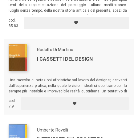
temi della rappresentazione del paesaggio italiano mediterraneo:
luoghi senza tempo, della nostra storia antica e del presente, spazi da
attraversare (il
mare nostrum
, i suoi approdi, le sue rive), luoghi
cod.
immaginifici, luoghi progettati, luoghi assenti, paesaggi ideali e post-
85.83
paesaggi.
Rodolfo Di Martino
I CASSETTI DEL DESIGN
Una raccolta di notazioni aforistiche sul lavoro del designer, derivanti
dall’esperienza pratica, nella quale le visioni ideali si scontrano con la
sempre più instabile e imprevedibile realtà quotidiana. Un tentativo di
ridimensionare l’immagine comune del design per sollecitare le nuove
cod.
generazioni a una rifondazione scientifica e olistica della disciplina.
7.9
Umberto Rovelli