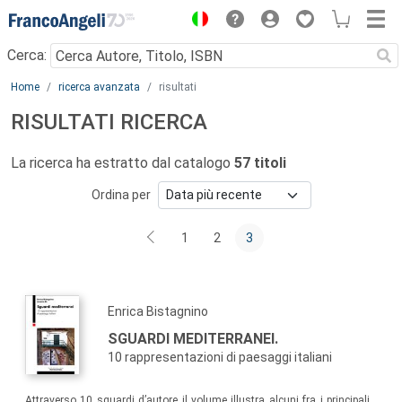
Menu
Cerca:
Main content
Home
ricerca avanzata
risultati
RISULTATI RICERCA
La ricerca ha estratto dal catalogo
57 titoli
Ordina per
1
2
3
Enrica Bistagnino
SGUARDI MEDITERRANEI.
10 rappresentazioni di paesaggi italiani
Attraverso 10 sguardi d’autore il volume illustra alcuni fra i principali