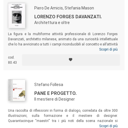
Piero De Amicis, Stefania Mason
LORENZO FORGES DAVANZATI.
Architettura e oltre
La figura e la multiforme attività professionale di Lorenzo Forges
Davanzati, architetto milanese, animato da una curiosità intellettuale
che lo ha avvicinato a tutti i campi riconducibili al concetto e all’attività
di progettazione, dalle arti al design. Il volume intende tracciare il
Scopri di più
percorso di questo singolare professionista che, sulla scorta di una
cod.
solida cultura umanistica, ha perseguito l’obiettivo di coniugare le
80.43
risorse offerte dalle nuove tecnologie con la tradizione storica
dell’architettura.
Stefano Follesa
PANE E PROGETTO.
Il mestiere di Designer
Una raccolta di riflessioni in forma di dialogo, corredata da oltre 300
illustrazioni, sulla formazione e il mestiere di designer.
Quarantacinque “maestri” tra i più noti della scena nazionale si
raccontano e riflettono sul percorso formativo che porta alla genesi del
Scopri di più