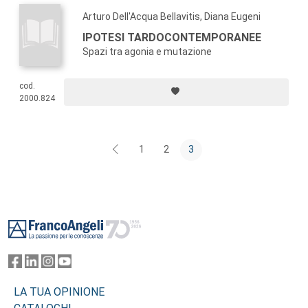
Arturo Dell'Acqua Bellavitis, Diana Eugeni
IPOTESI TARDOCONTEMPORANEE
Spazi tra agonia e mutazione
cod.
2000.824
1
2
3
Footer
LA TUA OPINIONE