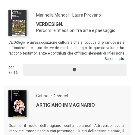
Marinella Mandelli, Laura Pirovano
VERDESIGN.
Percorsi e riflessioni fra arte e paesaggio
VerDiSegni
è un’associazione culturale che si occupa di promuovere e
diffondere la cultura del verde e del paesaggio. In questo volume ha
raccolto testimonianze e contributi che offrono: elementi di riflessione
e suggestione ai paesaggisti, strumenti di documentazione a coloro
Scopri di più
che si affacciano alla professione e spunti per itinerari di viaggio nei
cod.
più significativi luoghi in cui l’arte è stata coniugata con il giardino e il
84.16
paesaggio.
Gabriele Devecchi
ARTIGIANO IMMAGINARIO
Qual è il ruolo dell’artigiano contemporaneo? Attraverso sedici
interviste immaginarie a vari personaggi illustri dell’arte/artigianato, il