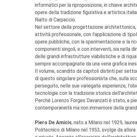
informatici per la riproposizione, in chiave archi
opere della tradizione figurativa e artistica ital
Rialto di Carpaccio.
Nel settore della progettazione architettonica,
attività professionale, con l'applicazione di tip
opere pubbliche, con la sperimentazione e la ricer
componenti singoli, e con interventi, sia nella di
delle grandi infrastrutture viabilistiche e di riq
sempre accompagnate da una vena grafica inesau
Il volume, scandito da capitoli distinti per settor
di questo singolare professionista che, sulla sc
perseguito, nelle sue variegate esperienze, l'obi
tecnologie con la tradizione storica dell'archite
Perché Lorenzo Forges Davanzati è stato, a pieno
contemporaneità ma non immemore della grande
Piero De Amicis
, nato a Milano nel 1929, laure
Politecnico di Milano nel 1953, svolge da allora 