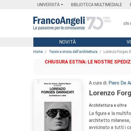
Menu
Main content
Footer
Menu
UNIVERSITÀ
BIBLIOTECA MULTIMEDIALE
chi
NOVITÀ
V
Main content
Home
Teorie e storia dell'architettura
Lorenzo Forges D
CHIUSURA ESTIVA: LE NOSTRE SPEDIZ
A cura di:
Piero De A
Lorenzo Forg
Architettura e oltre
La figura e la multi
architetto milanese, 
avvicinato a tutti i c