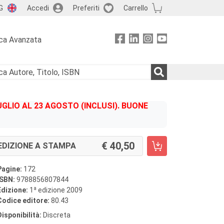
G
Accedi
Preferiti
Carrello
ca Avanzata
GLIO AL 23 AGOSTO (INCLUSI). BUONE
40,50
EDIZIONE A STAMPA
Pagine:
172
ISBN:
9788856807844
a
Edizione:
1
edizione 2009
Codice editore:
80.43
Disponibilità:
Discreta