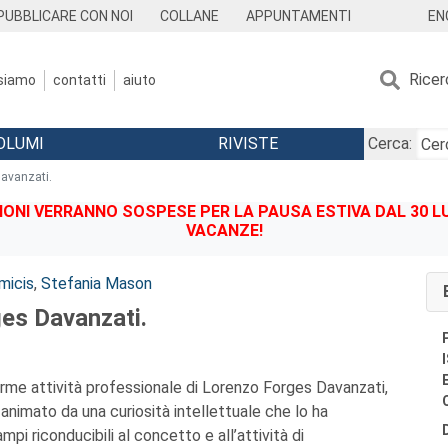
EN
PUBBLICARE CON NOI
COLLANE
APPUNTAMENTI
Ricer
 siamo
contatti
aiuto
OLUMI
RIVISTE
Cerca:
avanzati.
IONI VERRANNO SOSPESE PER LA PAUSA ESTIVA DAL 30 LU
VACANZE!
micis
,
Stefania Mason
es Davanzati.
forme attività professionale di Lorenzo Forges Davanzati,
animato da una curiosità intellettuale che lo ha
ampi riconducibili al concetto e all’attività di