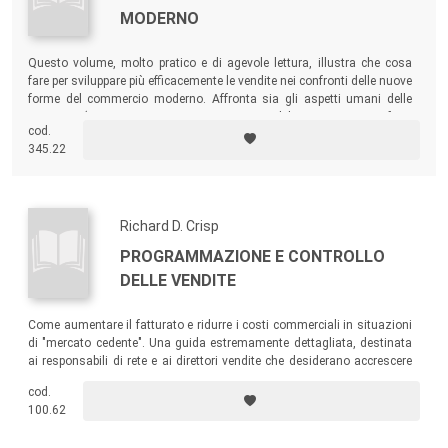
MODERNO
Questo volume, molto pratico e di agevole lettura, illustra che cosa
fare per sviluppare più efficacemente le vendite nei confronti delle nuove
forme del commercio moderno. Affronta sia gli aspetti umani delle
trattative (come comportarsi con i responsabili acquisti, come farsi
cod.
accogliere, come prepararsi alle loro obiezioni...) sia sotto l'aspetto
345.22
economico-finanziario.
Richard D. Crisp
PROGRAMMAZIONE E CONTROLLO
DELLE VENDITE
Come aumentare il fatturato e ridurre i costi commerciali in situazioni
di "mercato cedente". Una guida estremamente dettagliata, destinata
ai responsabili di rete e ai direttori vendite che desiderano accrescere
l'efficienza del proprio reparto.
cod.
100.62