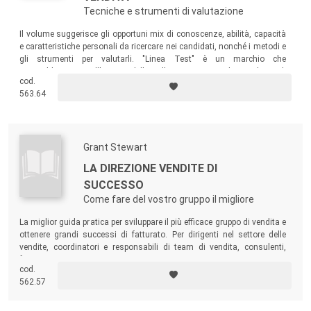
Tecniche e strumenti di valutazione
Il volume suggerisce gli opportuni mix di conoscenze, abilità, capacità
e caratteristiche personali da ricercare nei candidati, nonché i metodi e
gli strumenti per valutarli. "Linea Test" è un marchio che
contraddistingue, all'interno delle collane FrancoAngeli, una linea di
cod.
prodotti editoriali - libri, manuali, test, materiale e software - per
563.64
l'analisi e la valutazione delle caratteristiche e delle capacità
individuali.
Grant Stewart
LA DIREZIONE VENDITE DI
SUCCESSO
Come fare del vostro gruppo il migliore
La miglior guida pratica per sviluppare il più efficace gruppo di vendita e
ottenere grandi successi di fatturato. Per dirigenti nel settore delle
vendite, coordinatori e responsabili di team di vendita, consulenti,
formatori.
cod.
562.57