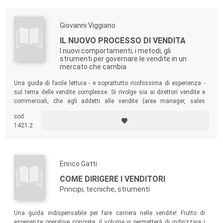
Giovanni Viggiano
IL NUOVO PROCESSO DI VENDITA
I nuovi comportamenti, i metodi, gli
strumenti per governare le vendite in un
mercato che cambia
Una guida di facile lettura - e soprattutto ricchissima di esperienza -
sul tema delle vendite complesse. Si rivolge sia ai direttori vendite e
commerciali, che agli addetti alle vendite (area manager, sales
enginner, rappresentanti, agenti...) operanti indifferentemente nelle
cod.
grandi o nelle piccole/medie imprese.
1421.2
Enrico Gatti
COME DIRIGERE I VENDITORI
Principi, tecniche, strumenti
Una guida indispensabile per fare carriera nelle vendite! Frutto di
esperienze operative concrete, il volume vi permetterà di indirizzare i