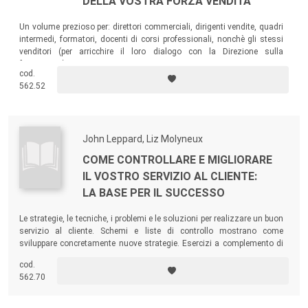
DELLA VOSTRA FORZA VENDITA
Un volume prezioso per: direttori commerciali, dirigenti vendite, quadri
intermedi, formatori, docenti di corsi professionali, nonchè gli stessi
venditori (per arricchire il loro dialogo con la Direzione sulla
formazione).
cod.
562.52
John Leppard, Liz Molyneux
COME CONTROLLARE E MIGLIORARE
IL VOSTRO SERVIZIO AL CLIENTE:
LA BASE PER IL SUCCESSO
Le strategie, le tecniche, i problemi e le soluzioni per realizzare un buon
servizio al cliente. Schemi e liste di controllo mostrano come
sviluppare concretamente nuove strategie. Esercizi a complemento di
ogni capitolo ne agevolano e stimolano l'applicazione pratica.
cod.
562.70