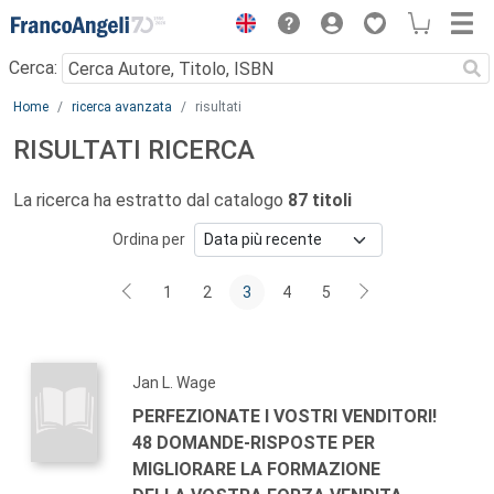
Menu
Cerca:
Main content
Home
ricerca avanzata
risultati
RISULTATI RICERCA
La ricerca ha estratto dal catalogo
87 titoli
Ordina per
1
2
3
4
5
Jan L. Wage
PERFEZIONATE I VOSTRI VENDITORI!
48 DOMANDE-RISPOSTE PER
MIGLIORARE LA FORMAZIONE