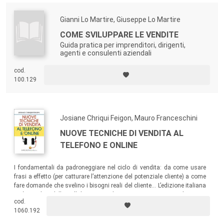
Gianni Lo Martire, Giuseppe Lo Martire
COME SVILUPPARE LE VENDITE
Guida pratica per imprenditori, dirigenti,
agenti e consulenti aziendali
cod.
100.129
Josiane Chriqui Feigon, Mauro Franceschini
NUOVE TECNICHE DI VENDITA AL
TELEFONO E ONLINE
I fondamentali da padroneggiare nel ciclo di vendita: da come usare
frasi a effetto (per catturare l’attenzione del potenziale cliente) a come
fare domande che svelino i bisogni reali del cliente… L’edizione italiana
si è avvalsa della collaborazione di un curatore esperto nel settore
cod.
inside sales
, che ha integrato i contenuti elaborando esercizi specifici
1060.192
per il mercato italiano.