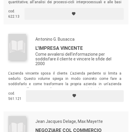
quantitative; all'analisi dei processi-cicli interprocessuali e alle basi
informative giuridico-contrattuali (elementi e clausole del contratto di
cod.
compravendita).
622.13
Antonino G. Busacca
L'IMPRESA VINCENTE
Come avvalersi dell'informazione per
soddisfare il cliente e vincere le sfide del
2000
L'azienda vincente sposa il cliente. L'azienda perdente si limita a
sedurlo. Questo volume spiega in modo concreto come fare a
soddisfarlo e come trasformare la propria azienda in un'azienda
vincente. Offre continui riferimenti a casi aziendali italiani. Presenta
cod.
strumenti operativi e metodi che consentiranno al lettore di agire
561.121
efficacemente.
Jean Jacques Delage, Max Mayette
NEGOZIARE COL COMMERCIO