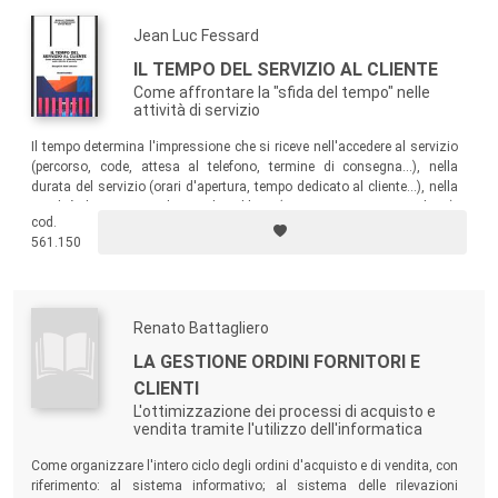
Jean Luc Fessard
IL TEMPO DEL SERVIZIO AL CLIENTE
Come affrontare la "sfida del tempo" nelle
attività di servizio
Il tempo determina l'impressione che si riceve nell'accedere al servizio
(percorso, code, attesa al telefono, termine di consegna...), nella
durata del servizio (orari d'apertura, tempo dedicato al cliente...), nella
rapidità di reazione nel caso di problemi (assistenza tecnica, reclami).
cod.
In questo libro Fessard dà tutti gli elementi per raccogliere la sfida del
561.150
tempo.
Renato Battagliero
LA GESTIONE ORDINI FORNITORI E
CLIENTI
L'ottimizzazione dei processi di acquisto e
vendita tramite l'utilizzo dell'informatica
Come organizzare l'intero ciclo degli ordini d'acquisto e di vendita, con
riferimento: al sistema informativo; al sistema delle rilevazioni