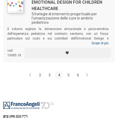
EMOTIONAL DESIGN FOR CHILDREN
HEALTHCARE
Strategie di intervento progettuale per
l'umanizzazione delle cure in ambito
pediatrico
Il volume esplora la dimensione emozionale e psico-emotiva
dell’esperienza pediatrica nel contesto sanitario, con un focus
particolare sul ruolo e sui contributi dell’Emotional Design e
dell’approccio Human-Centred Design (HCD). Il lavoro analizza il tema
Scopri di più
dell’affettività dei bambini nella valutazione e progettazione di
cod.
esperienze utenti positive, come requisito da considerare all’interno del
10085.18
processo di progettazione dei sistemi ospedalieri.
2
3
4
5
6
Footer