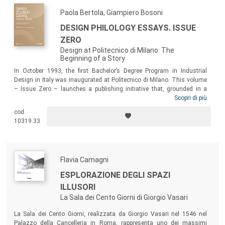
Paola Bertola, Giampiero Bosoni
DESIGN PHILOLOGY ESSAYS. ISSUE
ZERO
Design at Politecnico di Milano: The
Beginning of a Story
In October 1993, the first Bachelor’s Degree Program in Industrial
Design in Italy was inaugurated at Politecnico di Milano. This volume
– Issue Zero – launches a publishing initiative that, grounded in a
reflection on the historical memory and cultural roots of Politecnico di
Scopri di più
Milano’s Design System, aims to sustain the distinctive forward-
cod.
looking spirit of Polytechnic design culture. Its goal is to place design
10319.33
at the service of today’s cultural, social, technological, and
environmental challenges.
Flavia Camagni
ESPLORAZIONE DEGLI SPAZI
ILLUSORI
La Sala dei Cento Giorni di Giorgio Vasari
La Sala dei Cento Giorni, realizzata da Giorgio Vasari nel 1546 nel
Palazzo della Cancelleria in Roma, rappresenta uno dei massimi