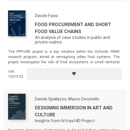
decommodified, non-state form of collaborative housing that pursues
the goals of inclusivity and serves the interests of the neighbourhood
and city as a whole.
Davide Fassi
FOOD PROCUREMENT AND SHORT
FOOD VALUE CHAINS
An analysis of case studies in public and
private realms
The PPP-URB project is a key initiative within the Onfoods PNRR
research program, aimed at reimagining urban food systems. The
project investigates the role of food ecosystems in small territorial
units, with a particular focus on university campuses, to understand
cod.
their influence on local systems.
10319.32
Davide Spallazzo, Mauro Ceconello
DESIGNING IMMERSION IN ART AND
CULTURE
Insights from Artcast4D Project