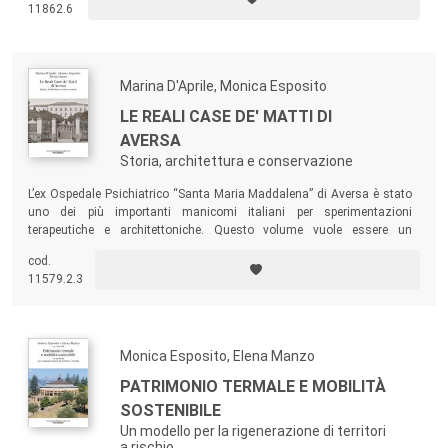
11862.6
intangible, with a special focus on urban contexts.
Marina D'Aprile, Monica Esposito
LE REALI CASE DE' MATTI DI
AVERSA
Storia, architettura e conservazione
L’ex Ospedale Psichiatrico “Santa Maria Maddalena” di Aversa è stato
uno dei più importanti manicomi italiani per sperimentazioni
terapeutiche e architettoniche. Questo volume vuole essere un
contributo innovativo allo studio dell’istituzione manicomiale: ne
cod.
affronta la storia, esplorando il legame tra l’architettura e le pratiche
11579.2.3
sociali, cliniche e legislative.
Monica Esposito, Elena Manzo
PATRIMONIO TERMALE E MOBILITÀ
SOSTENIBILE
Un modello per la rigenerazione di territori
a rischio