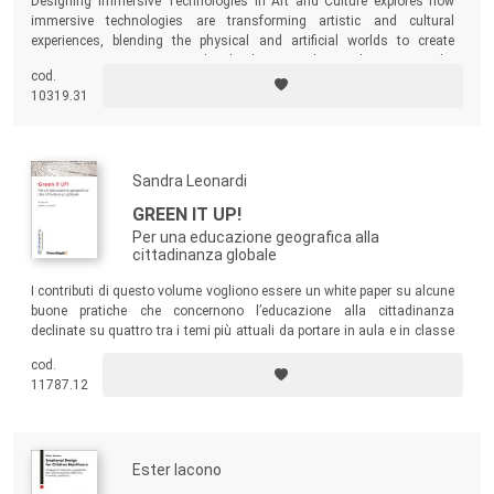
Designing Immersive Technologies in Art and Culture explores how
immersive technologies are transforming artistic and cultural
experiences, blending the physical and artificial worlds to create
engaging environments. The book comprehensively reviews the
cod.
current literature on immersion. It moves beyond theory to explore
10319.31
public installations, demonstrating how technology is transforming
everyday spaces into immersive experiences.
Sandra Leonardi
GREEN IT UP!
Per una educazione geografica alla
cittadinanza globale
I contributi di questo volume vogliono essere un white paper su alcune
buone pratiche che concernono l’educazione alla cittadinanza
declinate su quattro tra i temi più attuali da portare in aula e in classe
con altrettanti casi di studio: la giustizia sociale, la protezione
cod.
ambientale, la valorizzazione del patrimonio culturale, ambientale e
11787.12
paesaggistico mediante l’
outdoor
education
, l’Agenda 2030 e le città.
Ester Iacono