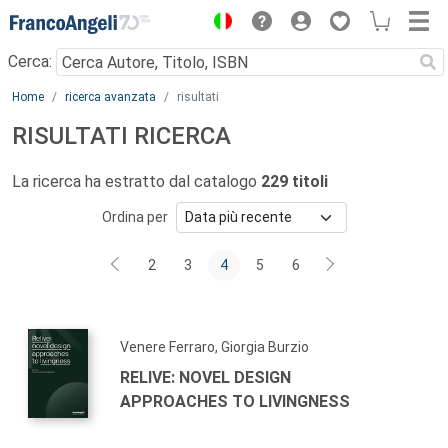
Menu
Cerca:
Main content
Home
ricerca avanzata
risultati
RISULTATI RICERCA
La ricerca ha estratto dal catalogo
229 titoli
Ordina per
2
3
4
5
6
Venere Ferraro, Giorgia Burzio
RELIVE: NOVEL DESIGN
APPROACHES TO LIVINGNESS