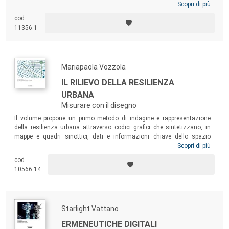
Scopri di più
cod.
11356.1
Mariapaola Vozzola
IL RILIEVO DELLA RESILIENZA
URBANA
Misurare con il disegno
Il volume propone un primo metodo di indagine e rappresentazione
della resilienza urbana attraverso codici grafici che sintetizzano, in
mappe e quadri sinottici, dati e informazioni chiave dello spazio
urbano. La ricerca si basa sul rilievo e sul disegno dello spazio
Scopri di più
pubblico, inteso come elemento centrale nella rigenerazione urbana e
cod.
nel miglioramento della percezione della qualità della vita e del
10566.14
comfort urbano da parte di chi lo vive quotidianamente.
Starlight Vattano
ERMENEUTICHE DIGITALI