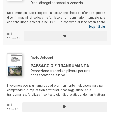
Dieci disegni nascosti a Venezia
Dieci immagini. Dieci progetti. La narrazione che fa da sfondo a queste
dieci immagini si colloca nell’ambito di un seminario internazionale
che ebbe luogo a Venezia nel 1978. Un concorso di idee organizzato
dall’Istituto Universitario di Architettura di Venezia che avrebbe
Scopri di più
richiamato progettisti e progettiste, attivi/e a livello nazionale e
cod.
internazionale, a sviluppare ipotesi e a intervenire sulla specificità delle
10566.13
questioni urbane e architettoniche dell’area di Cannaregio Ovest.
Carlo Valorani
PAESAGGIO E TRANSUMANZA
Percezione transdisciplinare per una
conservazione attiva
Il volume propone un ampio quadro di riferimento multidisciplinare per
comprendere le implicazioni territoriali e paesaggistiche della
transumanza. Analizza il contesto giuridico relativo ai demani tratturali
e approfondisce il concetto di beni comuni e collettivi. Esamina le
strategie attuali per la valorizzazione del territorio transumante
cod.
attraverso piani e progetti dedicati.
11862.5