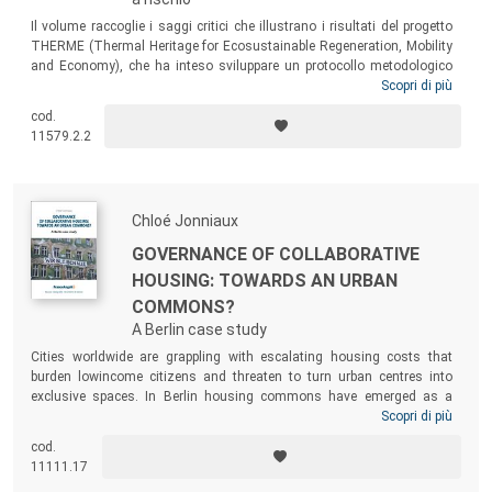
Il volume raccoglie i saggi critici che illustrano i risultati del progetto
THERME (Thermal Heritage for Ecosustainable Regeneration, Mobility
and Economy), che ha inteso sviluppare un protocollo metodologico
per valorizzare territori a rischio, utilizzando risorse naturali e
Scopri di più
culturali. Gli impianti termali, anche se non di alto valore artistico,
cod.
sono stati identificati come hub per una rete integrata che promuove
11579.2.2
rigenerazione territoriale e turismo sostenibile.
Chloé Jonniaux
GOVERNANCE OF COLLABORATIVE
HOUSING: TOWARDS AN URBAN
COMMONS?
A Berlin case study
Cities worldwide are grappling with escalating housing costs that
burden lowincome citizens and threaten to turn urban centres into
exclusive spaces. In Berlin housing commons have emerged as a
source of hope for urban citizens and activists concerned with
Scopri di più
guaranteeing residents’ right to housing and a resident-centred city.
cod.
This study examines the impact of state governance on the
11111.17
development of CH as a housing commons in Berlin, that is, as a