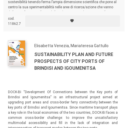
sostenibilità tenendo ferma l’ampia dimensione scientifica che pone al
centro la sua sperimentabilità nelle aree di ricerca/azione che vanno
dalla pianificazione d’area, dalla valutazione ecologica, sino alla
matrice urbanistica, spingendosi anche oltre sino al sistema edilizio e
cod.
viceversa.
11862.7
Elisabetta Venezia, Mariateresa Gattullo
SUSTAINABILITY PLAN AND FUTURE
PROSPECTS OF CITY PORTS OF
BRINDISI AND IGOUMENITSA
DOCK-BI “Development Of Connections between the Key ports of
Brindisi and Igoumenitsa” is an infrastructural project aimed at
upgrading port areas and cross-border ferry connectivity between the
key ports of Brindisi and Igoumenitsa. Since maritime transport plays
a key role in the local economies of the two countries, DOCK-BI faces a
common cross-border challenge: to improve the unsatisfactory
multimodal accessibility and fill in the lack of integration and
interconnection of transport modes between the two ports.