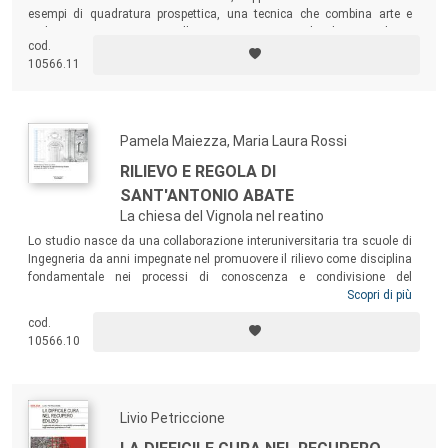
esempi di quadratura prospettica, una tecnica che combina arte e
architettura in uno spazio illusorio e immersivo. Il volume analizza
cod.
l’opera vasariana con un approccio innovativo, che integra analisi
10566.11
iconografica e strumenti digitali per la rappresentazione.
Pamela Maiezza, Maria Laura Rossi
RILIEVO E REGOLA DI
SANT'ANTONIO ABATE
La chiesa del Vignola nel reatino
Lo studio nasce da una collaborazione interuniversitaria tra scuole di
Ingegneria da anni impegnate nel promuovere il rilievo come disciplina
fondamentale nei processi di conoscenza e condivisione del
patrimonio architettonico, urbano e ambientale. Oggetto di indagine e
Scopri di più
ricerca è il complesso architettonico dell’Ospedale di Sant’Antonio di
cod.
Vienna a Rieti, costruito a partire dalla prima metà del XIV secolo e
10566.10
ampliatosi nel corso del tempo sino a raggiungere le dimensioni di un
isolato urbano che ricomprende anche la Chiesa di Sant’Antonio Abate.
Livio Petriccione