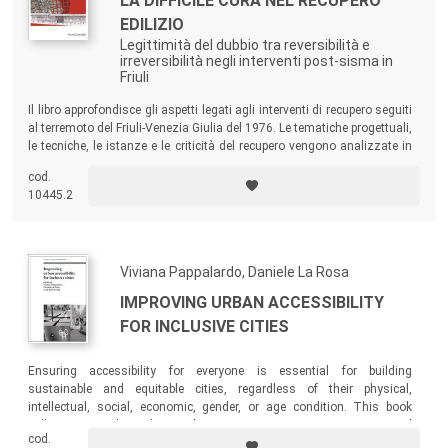
LA DIFFICILE CURA NEL RECUPERO
EDILIZIO
Legittimità del dubbio tra reversibilità e
irreversibilità negli interventi post-sisma in
Friuli
Il libro approfondisce gli aspetti legati agli interventi di recupero seguiti
al terremoto del Friuli-Venezia Giulia del 1976. Le tematiche progettuali,
le tecniche, le istanze e le criticità del recupero vengono analizzate in
rapporto allo stato dell’arte, alle indicazioni legislative e ai riferimenti
cod.
normativi di allora e viene affrontato il problema delle possibilità di
10445.2
nuovi interventi sugli edifici già a suo tempo recuperati.
Viviana Pappalardo, Daniele La Rosa
IMPROVING URBAN ACCESSIBILITY
FOR INCLUSIVE CITIES
Ensuring accessibility for everyone is essential for building
sustainable and equitable cities, regardless of their physical,
intellectual, social, economic, gender, or age condition. This book
collects research studies and project experiences, perspectives, and
cod.
discussions on different aspects of accessibility, tangible and