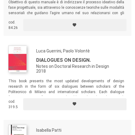
Obiettivo di questo manuale è di indirizzare il processo ideativo della
fase progettuale, sia attraverso le conoscenze teoriche sulle modalità
sensoriali che guidano l’agire umano nel suo relazionarsi con gli
oggetti e gli ambienti circostanti, sia grazie alle applicazioni pratiche
cod.
che muovono il progettista e il designer nelle diverse fasi di sviluppo di
84.26
un’idea.
Luca Guerrini, Paolo Volontè
DIALOGUES ON DESIGN.
Notes on Doctoral Research in Design
2018
This book presents the most updated developments of design
research in the form of six dialogues between scholars of the
Politecnico di Milano and international scholars. Each dialogue
focuses on a specific topic recently addressed on the Politecnico di
cod.
Milano’s PhD programme: the role of users, social innovation, fashion
319.5
design, colour design, interaction design and urban design.
Isabella Patti