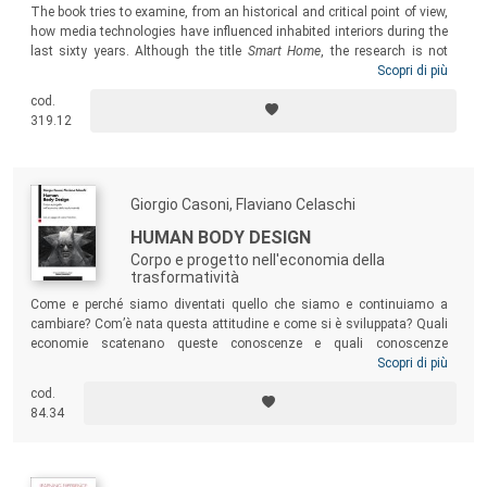
The book tries to examine, from an historical and critical point of view,
how media technologies have influenced inhabited interiors during the
last sixty years. Although the title
Smart Home
, the research is not
focused on strictly functional and technical aspects of domestic
Scopri di più
interiors design (i.e. domotics), but more broadly on how human
cod.
behavioral aspects have modified (and could modify in the future)
319.12
living spaces in relation to technologies evolutions.
Giorgio Casoni, Flaviano Celaschi
HUMAN BODY DESIGN
Corpo e progetto nell'economia della
trasformatività
Come e perché siamo diventati quello che siamo e continuiamo a
cambiare? Com’è nata questa attitudine e come si è sviluppata? Quali
economie scatenano queste conoscenze e quali conoscenze
necessitano ai nostri designer contemporanei per renderli soggetti
Scopri di più
attivi in questo continuo cammino? Il saggio intreccia esperienze e
cod.
conoscenze provenienti da saperi e discipline diverse, cercando di
84.34
tenere la barra sul nostro corpo-mente e sulla nostra necessità-
capacità di progettarlo.