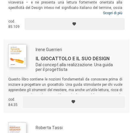
viceversa – e ne presenta una lettura fortemente orientata alla
specificità del Design inteso nel significato italiano del termine, ossia
nelle sue diverse declinazioni di Design del prodotto (fisico e virtuale),
Scopri di più
degli interni, della comunicazione, della moda, basato sulla sintesi
cod.
progettuale di conoscenze e competenze umanistiche, artistiche,
85.109
tecnologiche e delle scienze sociali.
Irene Guerrieri
IL GIOCATTOLO E IL SUO DESIGN
Dal concept alla realizzazione. Una guida
per il progettista
Questo libro contiene le nozioni fondamentali da conoscere prima di
iniziare a progettare un giocattolo. Una guida stimolante per chi vuole
apprendere
gli strumenti del mestiere
, ma anche un’utile lettura, ricca di
spunti originali, per chiunque abbia a che fare con il fantastico mondo
cod.
dei bambini e dell’educazione.
84.35
Roberta Tassi