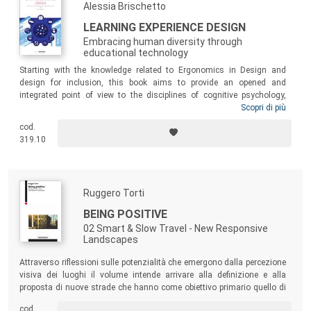
Alessia Brischetto
LEARNING EXPERIENCE DESIGN
Embracing human diversity through
educational technology
Starting with the knowledge related to Ergonomics in Design and
design for inclusion, this book aims to provide an opened and
integrated point of view to the disciplines of cognitive psychology,
pedagogy and human-computer interaction. It configures as a flexible
Scopri di più
tool for understanding key aspects concerning the use of technologies
cod.
and their effects, with special regards to the experiential dimension on
319.10
a human scale, particularly tailored to weaker people.
Ruggero Torti
BEING POSITIVE
02 Smart & Slow Travel - New Responsive
Landscapes
Attraverso riflessioni sulle potenzialità che emergono dalla percezione
visiva dei luoghi il volume intende arrivare alla definizione e alla
proposta di nuove strade che hanno come obiettivo primario quello di
rendere luoghi, oggi spesso ignorati, nuovamente conosciuti e fruibili,
cod.