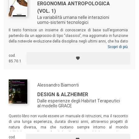
ERGONOMIA ANTROPOLOGICA
(VOL. 1)
La variabilità umana nelle interazioni
uomo-sistemi tecnologici
Il testo fornisce un insieme di conoscenze di base sull’ergonomia
partendo da un approccio di tipo “classico”, ma aggiornato in funzione
della notevole evoluzione della disciplina negli ultimi anni, che ha dato
vita a una cultura progettuale centrata sull’utente e finalizzata al
Scopri di più
miglioramento del benessere e della qualità. Il libro si rivolge pertanto a
cod.
tutte le persone professionalmente impegnate nella progettazione di
85.70.1
sistemi di lavoro e di vita, interessate ai vari aspetti dell’interazione
dell’uomo con l’ambiente costruito.
Alessandro Biamonti
DESIGN & ALZHEIMER
Dalle esperienze degli Habitat Terapeutici
al modello GRACE
Questo libro non vuole essere un manuale di istruzioni, ma il racconto
di una lunga esperienza, durata diversi anni, attraverso progetti di
natura diversa, ma che ruotano sempre intorno al mondo
dell’Alzheimer. Alle sue fragilità, alla sua sensibilità extra-ordinaria,
cod.
alla sua visione del mondo. Un mondo di fronte al quale è spesso