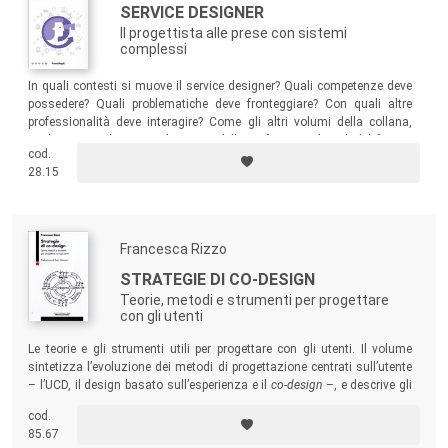
SERVICE DESIGNER
Il progettista alle prese con sistemi
complessi
In quali contesti si muove il service designer? Quali competenze deve
possedere? Quali problematiche deve fronteggiare? Con quali altre
professionalità deve interagire? Come gli altri volumi della collana,
anche questo è una guida a una delle professioni digitali del futuro,
cod.
raccontata da una delle più affermate protagoniste.
28.15
Francesca Rizzo
STRATEGIE DI CO-DESIGN
Teorie, metodi e strumenti per progettare
con gli utenti
Le teorie e gli strumenti utili per progettare con gli utenti. Il volume
sintetizza l’evoluzione dei metodi di progettazione centrati sull’utente
– l’UCD, il design basato sull’esperienza e il
co-design
–, e descrive gli
strumenti di design specifici messi a punto per il coinvolgimento degli
cod.
utenti finali nei processi di progettazione.
85.67