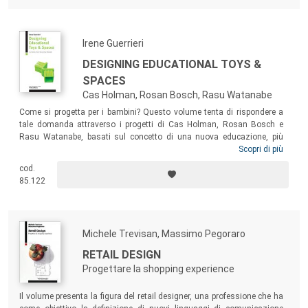
Irene Guerrieri
DESIGNING EDUCATIONAL TOYS &
SPACES
Cas Holman, Rosan Bosch, Rasu Watanabe
Come si progetta per i bambini? Questo volume tenta di rispondere a
tale domanda attraverso i progetti di Cas Holman, Rosan Bosch e
Rasu Watanabe, basati sul concetto di una nuova educazione, più
libera e autonoma. Un approccio all’argomento in termini globali – date
Scopri di più
le loro diverse provenienze geografiche –, che non trascura altre figure
cod.
storiche iconiche, sia in ambito progettuale sia pedagogico. Una
85.122
lettura accompagnata da immagini coinvolgenti, destinata a
progettisti, educatori e chiunque abbia a che fare con il fantastico
mondo dei bambini in termini di giochi e spazi.
Michele Trevisan, Massimo Pegoraro
RETAIL DESIGN
Progettare la shopping experience
Il volume presenta la figura del retail designer, una professione che ha