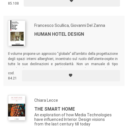
85.108
poco chiaro “cosa fare” ma diventa molto importante come porsi,
quindi “come essere”.
Francesco Scullica, Giovanni Del Zanna
HUMAN HOTEL DESIGN
Il volume propone un approccio “globale” all’ambito della progettazione
degli spazi interni alberghieri, incentrato sul ruolo dell’utente-ospite in
tutte le sue declinazioni e particolarità. Non un manuale di tipo
enciclopedico, ma un repertorio di attenzioni/indicazioni rivolte a un
cod.
pubblico ampio: professionisti e studenti dell’ambito della
84.21
progettazione, albergatori e operatori del settore alberghiero e
contract
.
Chiara Lecce
THE SMART HOME
An exploration of how Media Technologies
have influenced Interior. Design visions
from the last century till today