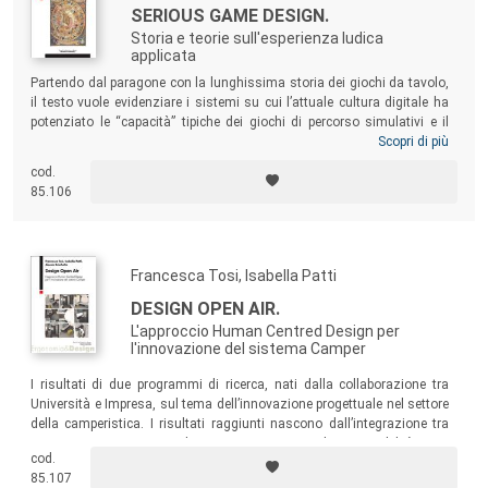
SERIOUS GAME DESIGN.
Storia e teorie sull'esperienza ludica
applicata
Partendo dal paragone con la lunghissima storia dei giochi da tavolo,
il testo vuole evidenziare i sistemi su cui l’attuale cultura digitale ha
potenziato le “capacità” tipiche dei giochi di percorso simulativi e il
modo in cui queste potenzialità sono transitate nella struttura degli
Scopri di più
attuali Serious Game. Il volume vuole inoltre formalizzare dei
cod.
parametri progettuali per l’ideazione di un modello di gioco/videogioco
85.106
“serio” che evidenzino la forza formativa di questo tipo di attività
ludica.
Francesca Tosi, Isabella Patti
DESIGN OPEN AIR.
L'approccio Human Centred Design per
l'innovazione del sistema Camper
I risultati di due programmi di ricerca, nati dalla collaborazione tra
Università e Impresa, sul tema dell’innovazione progettuale nel settore
della camperistica. I risultati raggiunti nascono dall’integrazione tra
approccio Human Centred Design e Design per la sostenibilità, oggi
cod.
sempre più frequentemente vicini e reciprocamente indispensabili per la
85.107
realizzazione di soluzioni capaci di innalzare la qualità complessiva