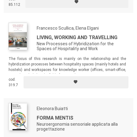
veri e propri patrimoni collettivi. Si può quindi sostenere: dalle radici del
85.112
passato, il futuro.
Francesco Scullica, Elena Elgani
LIVING, WORKING AND TRAVELLING
New Processes of Hybridization for the
Spaces of Hospitality and Work
The focus of this research is mainly on the relationship and the
hybridization processes between hospitality spaces (mainly hotels and
hostels) and workspaces for knowledge worker (offices, smart-office,
co-working, hubs) in the field of interior design.
cod.
319.7
Eleonora Buiatti
FORMA MENTIS
Neuroergonomia sensoriale applicata alla
progettazione