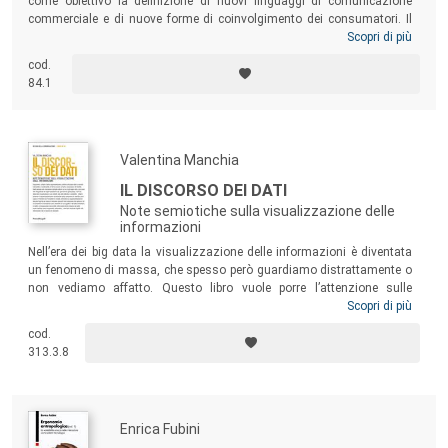
come obiettivo la definizione di nuovi linguaggi di comunicazione
commerciale e di nuove forme di coinvolgimento dei consumatori. Il
libro presenta: uno spaccato sulla conoscenza del mercato
Scopri di più
(motivazioni dei consumatori, competitors, valori del brand, influenze
cod.
culturali); le regole fondamentali per una corretta progettazione degli
84.1
spazi retail; l’analisi di due categorie di spazi retail: un retail store
monomarca (il Diesel store di New Bond st. a Londra) e un department
store (Selfridges a Birmingham).
Valentina Manchia
IL DISCORSO DEI DATI
Note semiotiche sulla visualizzazione delle
informazioni
Nell’era dei big data la visualizzazione delle informazioni è diventata
un fenomeno di massa, che spesso però guardiamo distrattamente o
non vediamo affatto. Questo libro vuole porre l’attenzione sulle
specifiche modalità di messa in discorso dei dati in esempi anche
Scopri di più
molto diversi tra loro: dall’Isotype all’infografica contemporanea, tra
cod.
rappresentazione e visualizzazione dei dati; da alcune installazioni
313.3.8
digitali interattive alla contaminazione tra media, come nella photoviz;
dal giornalismo dei dati alla retorica della trasparenza negli open data.
Enrica Fubini