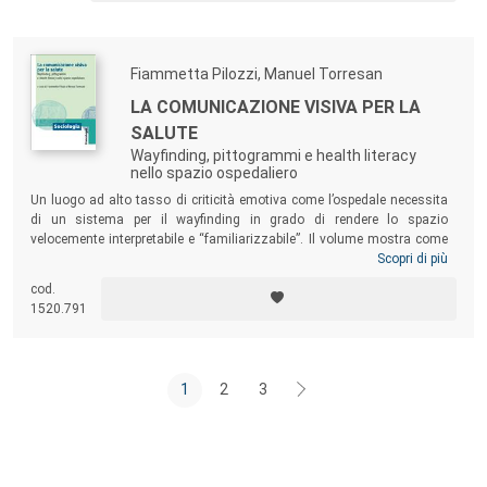
del sistema prodotto.
Fiammetta Pilozzi, Manuel Torresan
LA COMUNICAZIONE VISIVA PER LA
SALUTE
Wayfinding, pittogrammi e health literacy
nello spazio ospedaliero
Un luogo ad alto tasso di criticità emotiva come l’ospedale necessita
di un sistema per il wayfinding in grado di rendere lo spazio
velocemente interpretabile e “familiarizzabile”. Il volume mostra come
studiare, progettare e implementare un sistema di comunicazione
Scopri di più
visiva in un ospedale significhi interpellare approcci scientifici e
cod.
competenze eterogenei. Lo studio illustra quindi il nuovo set di
1520.791
pittogrammi per la comunicazione sanitaria
L’Isola dei pittogrammi
,
primo insieme
open source
di figure la cui comprensibilità è stata
testata nel contesto culturale (e multiculturale) italiano.
1
2
3