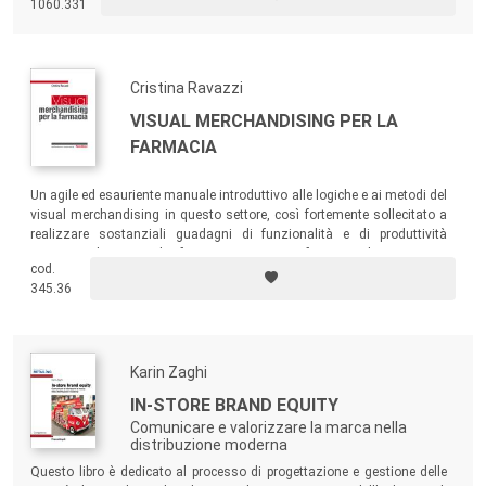
1060.331
una serie di esempi concreti. Un libro per studenti, professionisti o
semplici lettori interessati a integrare le proprie conoscenze sulla
sostenibilità.
Cristina Ravazzi
VISUAL MERCHANDISING PER LA
FARMACIA
Un agile ed esauriente manuale introduttivo alle logiche e ai metodi del
visual merchandising in questo settore, così fortemente sollecitato a
realizzare sostanziali guadagni di funzionalità e di produttività
commerciale. Ricco di riferimenti concreti a farmacie di ogni tipo e
cod.
dimensione nelle diverse realtà di mercato.
345.36
Karin Zaghi
IN-STORE BRAND EQUITY
Comunicare e valorizzare la marca nella
distribuzione moderna
Questo libro è dedicato al processo di progettazione e gestione delle