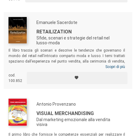
nell’ottica di definire un’area della psicologia propria dell’abitare.
Emanuele Sacerdote
RETAILIZATION
Sfide, scenari e strategie del retail nel
lusso-moda
Il libro traccia gli scenari e descrive le tendenze che governano il
mondo del retail nell’intricato comparto moda e lusso. I temi trattati
spaziano dall’esperienza nel punto vendita, alla cerimonia di vendita,
alla multicanalità e all’omnichannel, al CRM e al clienteling,
Scopri di più
all’internazionalizzazione e alla rete vendita, alla misurazione delle
cod.
performance e alla gestione del personale. Un testo di riferimento per
100.852
operatori ed esperti dell’ambito retail e per tutti coloro che vogliano
formarsi una visione complessiva del mercato lusso-moda.
Antonio Provenzano
VISUAL MERCHANDISING
Dal marketing emozionale alla vendita
visiva
Il primo libro che fornisce le competenze essenziali per realizzare il