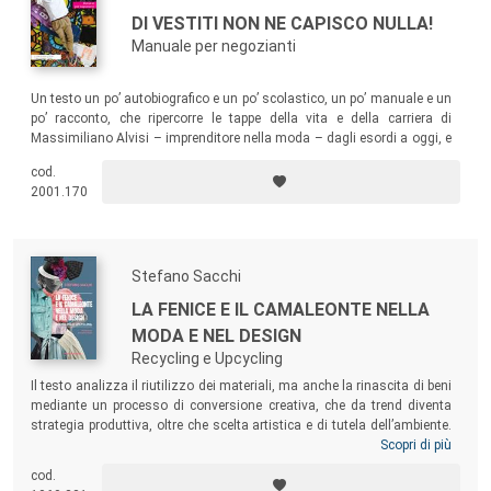
DI VESTITI NON NE CAPISCO NULLA!
Manuale per negozianti
Un testo un po’ autobiografico e un po’ scolastico, un po’ manuale e un
po’ racconto, che ripercorre le tappe della vita e della carriera di
Massimiliano Alvisi – imprenditore nella moda – dagli esordi a oggi, e
ne esalta gli aspetti didattici: da quello ludico a quello più statistico,
cod.
dall’offline all’online per poter professionalizzare, modernizzare e
2001.170
potenziare un mestiere che oggi più che mai necessita di guide e buoni
esempi.
Stefano Sacchi
LA FENICE E IL CAMALEONTE NELLA
MODA E NEL DESIGN
Recycling e Upcycling
Il testo analizza il riutilizzo dei materiali, ma anche la rinascita di beni
mediante un processo di conversione creativa, che da trend diventa
strategia produttiva, oltre che scelta artistica e di tutela dell’ambiente.
Il volume prende in considerazione le tendenze espresse dalle nuove
Scopri di più
generazioni, le diverse tipologie di riciclo (più o meno creativo) con le
cod.
rispettive influenze sul ciclo di vita del prodotto e dei materiali, nonché