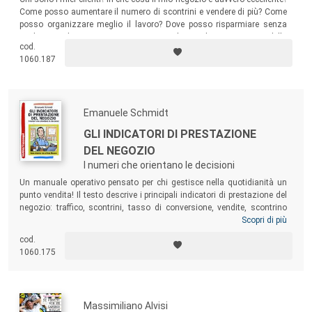
Come posso aumentare il numero di scontrini e vendere di più? Come
posso organizzare meglio il lavoro? Dove posso risparmiare senza
perdere vendite? Come motivare e migliorare la competenza della
cod.
squadra? Il terzo volume di una nuova serie espressamente dedicata a
1060.187
chi gestisce i punti vendita.
Emanuele Schmidt
GLI INDICATORI DI PRESTAZIONE
DEL NEGOZIO
I numeri che orientano le decisioni
Un manuale operativo pensato per chi gestisce nella quotidianità un
punto vendita! Il testo descrive i principali indicatori di prestazione del
negozio: traffico, scontrini, tasso di conversione, vendite, scontrino
medio, battuta media, pressione promozionale e svalorizzazioni,
Scopri di più
vendite per categoria, margini, fedeltà, soddisfazione del cliente e
cod.
cliente misterioso, rotazione e copertura dello stock... Un volume
1060.175
fondamentale per imparare a leggere gli indicatori, migliorando i propri
risultati di vendita.
Massimiliano Alvisi