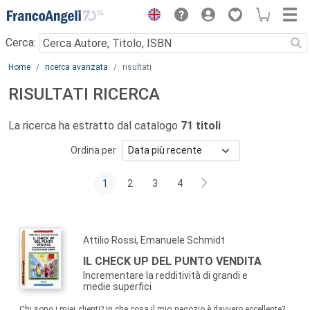
Menu
Cerca:
Main content
Home
ricerca avanzata
risultati
RISULTATI RICERCA
La ricerca ha estratto dal catalogo
71 titoli
Ordina per
1
2
3
4
Attilio Rossi, Emanuele Schmidt
IL CHECK UP DEL PUNTO VENDITA
Incrementare la redditività di grandi e
medie superfici
Chi sono i miei clienti? In che cosa il mio negozio è davvero eccellente?