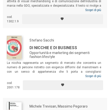
attività di visual merchandising e di comunicazione dell’industria di
marca nella GDO, specializzata e despecializzata. Il testo si rivolge a
chi si occupa della comunicazione del punto vendita e nel punto
Scopri di più
vendita (visual merchandiser e in-store marketing manager), agli
cod.
operatori della distribuzione e dell’industria, alle agenzie, ai produttori
1302.1.9
di materiali POP e agli studenti universitari e di master.
Stefano Sacchi
DI NICCHIE E DI BUSINESS
Opportunità e marketing dei segmenti
fashion lifestyle
La nicchia rappresenta un segmento di mercato che concentra un
numero di persone ristretto con esigenze difformi dal mainstream e
con un senso di appartenenza che li porta a consigliarsi
vicendevolmente sulla base di rispettive esperienze e competenze
Scopri di più
specifiche. Sfruttare questi micro mercati è diventato l’obiettivo
cod.
strategico di molti brand. Partendo dalla definizione di nicchia, questo
2001.178
libro ne considera gli aspetti economici, di marketing ed evolutivi.
Michele Trevisan, Massimo Pegoraro