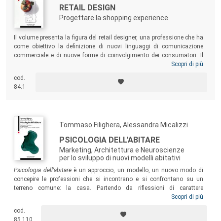
RETAIL DESIGN
Progettare la shopping experience
Il volume presenta la figura del retail designer, una professione che ha
come obiettivo la definizione di nuovi linguaggi di comunicazione
commerciale e di nuove forme di coinvolgimento dei consumatori. Il
libro presenta: uno spaccato sulla conoscenza del mercato
Scopri di più
(motivazioni dei consumatori, competitors, valori del brand, influenze
cod.
culturali); le regole fondamentali per una corretta progettazione degli
84.1
spazi retail; l’analisi di due categorie di spazi retail: un retail store
monomarca (il Diesel store di New Bond st. a Londra) e un department
store (Selfridges a Birmingham).
Tommaso Filighera, Alessandra Micalizzi
PSICOLOGIA DELL'ABITARE
Marketing, Architettura e Neuroscienze
per lo sviluppo di nuovi modelli abitativi
Psicologia dell’abitare
è un approccio, un modello, un nuovo modo di
concepire le professioni che si incontrano e si confrontano su un
terreno comune: la casa. Partendo da riflessioni di carattere
sociologico e antropologico e ampliando il campo teorico originario
Scopri di più
della psicologia ambientale e architettonica, il volume intende far
cod.
convergere questi saperi verso lo sviluppo di modelli abitativi,
85.110