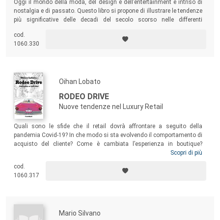
Oggi il mondo della moda, del design e dell’entertainment è intriso di
nostalgia e di passato. Questo libro si propone di illustrare le tendenze
più significative delle decadi del secolo scorso nelle differenti
merceologie coinvolte così da fornire gli strumenti a tutti gli attori
cod.
coinvolti (donatori, acquirenti, giovani professionisti della moda) per
1060.330
poter valutare e trattare con competenza i prodotti vintage.
Oihan Lobato
RODEO DRIVE
Nuove tendenze nel Luxury Retail
Quali sono le sfide che il retail dovrà affrontare a seguito della
pandemia Covid-19? In che modo si sta evolvendo il comportamento di
acquisto del cliente? Come è cambiata l’esperienza in boutique?
L’autore affronta la nuova esperienza nel punto vendita, l’omnicanalità
Scopri di più
e i servizi di acquisto da remoto, il tema della formazione retail e le
cod.
sue varie sfaccettature, le nuove strategie di CRM e di clienteling volte
1060.317
alla fidelizzazione del cliente digital, la gestione della performance e i
KPI, il retail coaching e il people management.
Mario Silvano