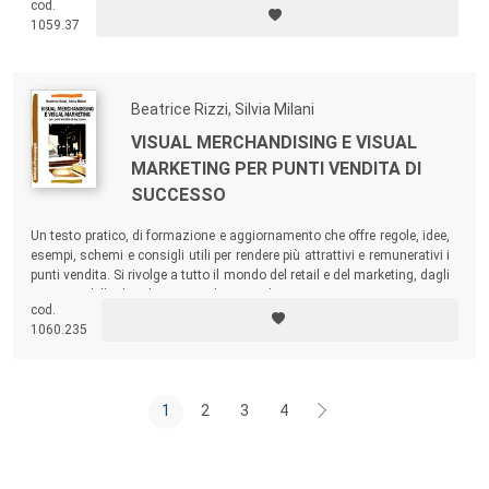
cod.
studenti delle facoltà e dei master in ambito marketing, economia,
1059.37
management, ma rivolto anche al mondo dei professionisti.
Beatrice Rizzi, Silvia Milani
VISUAL MERCHANDISING E VISUAL
MARKETING PER PUNTI VENDITA DI
SUCCESSO
Un testo pratico, di formazione e aggiornamento che offre regole, idee,
esempi, schemi e consigli utili per rendere più attrattivi e remunerativi i
punti vendita. Si rivolge a tutto il mondo del retail e del marketing, dagli
operatori della distribuzione agli imprenditori.
cod.
1060.235
1
2
3
4