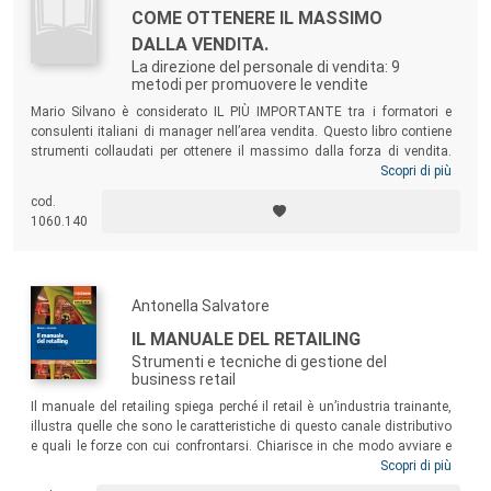
COME OTTENERE IL MASSIMO
DALLA VENDITA.
La direzione del personale di vendita: 9
metodi per promuovere le vendite
Mario Silvano è considerato IL PIÙ IMPORTANTE tra i formatori e
consulenti italiani di manager nell’area vendita. Questo libro contiene
strumenti collaudati per ottenere il massimo dalla forza di vendita.
Riuscirà prezioso a tutto il personale della Direzione centrale e
Scopri di più
marketing, al Direttore vendite in particolare, a tutti i quadri intermedi
cod.
(capi area, capi distretto, ispettori e capi filiale) e ai venditori ed agenti
1060.140
che vogliono crescere professionalmente.
Antonella Salvatore
IL MANUALE DEL RETAILING
Strumenti e tecniche di gestione del
business retail
Il manuale del retailing spiega perché il retail è un’industria trainante,
illustra quelle che sono le caratteristiche di questo canale distributivo
e quali le forze con cui confrontarsi. Chiarisce in che modo avviare e
gestire un’attività retail, spiega quali sono gli strumenti a disposizione
Scopri di più
delle aziende e quali le possibili strategie. Un testo pensato per gli