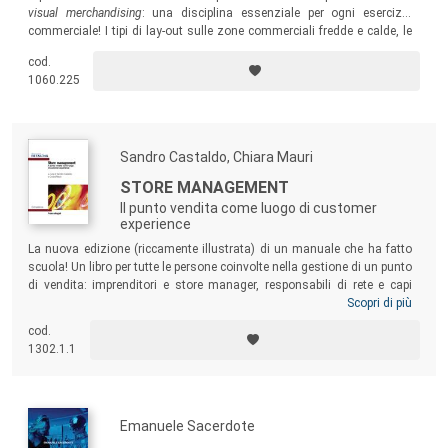
visual merchandising
: una disciplina essenziale per ogni esercizio
commerciale! I tipi di lay-out sulle zone commerciali fredde e calde, le
strutture espositive, i criteri e le schematiche espositivi, le geometrie di
cod.
costruzione e le regole base per l’attuazione…
1060.225
Sandro Castaldo, Chiara Mauri
STORE MANAGEMENT
Il punto vendita come luogo di customer
experience
La nuova edizione (riccamente illustrata) di un manuale che ha fatto
scuola! Un libro per tutte le persone coinvolte nella gestione di un punto
di vendita: imprenditori e store manager, responsabili di rete e capi
area, nonché operatori della distribuzione e dell’industria, direttori
Scopri di più
marketing o direttori vendite, trade market e category manager,
cod.
responsabili di canali e di clienti... Ma anche studenti che frequentano
1302.1.1
corsi di retail management o che hanno interesse ad approfondire le
loro conoscenze sulla gestione dei negozi.
Emanuele Sacerdote