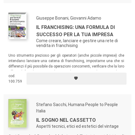
mercato e della concorrenza.
Giuseppe Bonani, Giovanni Adamo
IL FRANCHISING: UNA FORMULA DI
SUCCESSO PER LA TUA IMPRESA
Come creare, lanciare e gestire una rete di
vendita in franchising
Uno strumento prezioso per gli operatori (anche piccole imprese) che
intendano lanciare una catena di franchising, impostarne una che si
differenzi il più possibile da operazioni concorrenti, verificare che la loro
offerta di franchising sia in linea con la normativa italiana. Un volume
cod.
di sicuro interesse anche per i consulenti di marketing, per le scuole di
100.759
formazione, per gli enti che finanziano le attività di franchising.
Stefano Sacchi, Humana People to People
Italia
IL SOGNO NEL CASSETTO
Aspetti tecnici, etici ed estetici del vintage