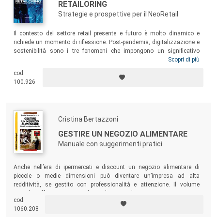
RETAILORING
Strategie e prospettive per il NeoRetail
Il contesto del settore retail presente e futuro è molto dinamico e
richiede un momento di riflessione. Post-pandemia, digitalizzazione e
sostenibilità sono i tre fenomeni che impongono un significativo
ragionamento del modo di competere per trovare un nuovo equilibrio
Scopri di più
tra uomo-macchina-ambiente. Questo testo si propone di attivare
cod.
ragionamenti, riflessioni e discorsi propedeutici a edificare una nuova
100.926
generazione di retail e di retailer più consapevoli, più sostenibili e più
efficaci.
Cristina Bertazzoni
GESTIRE UN NEGOZIO ALIMENTARE
Manuale con suggerimenti pratici
Anche nell’era di ipermercati e discount un negozio alimentare di
piccole o medie dimensioni può diventare un’impresa ad alta
redditività, se gestito con professionalità e attenzione. Il volume
intende offrire a tutti coloro che intendono aprire un negozio
cod.
alimentare, o che da tempo lo stanno gestendo, un’opportunità di
1060.208
crescita professionale per affrontare con competenza le sfide del