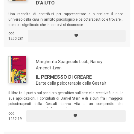
D'AIUTO
Una raccolta di contributi per rappresentare e puntellare il ricco
universo della
cura
in ambito psicologico e psicoterapeutico e trovare il
senso e significato che in esso vi si riconosce.
cod.
1250.281
Margherita Spagnuolo Lobb, Nancy
Amendt-Lyon
IL PERMESSO DI CREARE
L'arte della psicoterapia della Gestalt
Il libro fa il punto sul pensiero gestaltico sull’arte e la creatività, e sulle
sue applicazioni. I contributi di Daniel Stern e di alcuni fra i maggiori
psicoterapeuti della Gestalt danno vita a un compendio che
rappresenta un ponte dialogico, clinico e teorico, tra rappresentanti
cod.
europei e statunitensi dell’approccio gestaltico.
1252.19