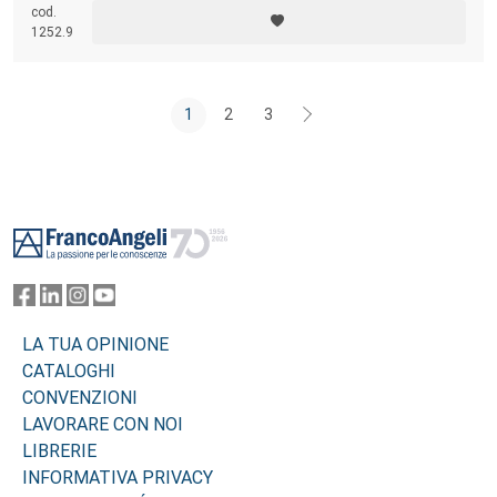
cod.
1252.9
1
2
3
Footer
LA TUA OPINIONE
CATALOGHI
CONVENZIONI
LAVORARE CON NOI
LIBRERIE
INFORMATIVA PRIVACY