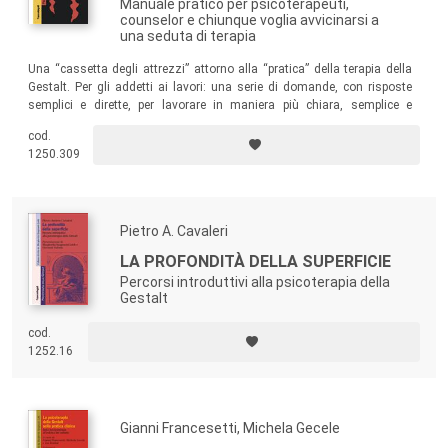
Manuale pratico per psicoterapeuti,
counselor e chiunque voglia avvicinarsi a
una seduta di terapia
Una “cassetta degli attrezzi” attorno alla “pratica” della terapia della
Gestalt. Per gli addetti ai lavori: una serie di domande, con risposte
semplici e dirette, per lavorare in maniera più chiara, semplice e
intuitiva con i propri clienti. Per i non addetti ai lavori: la possibilità di
cod.
entrare nello studio di due professionisti della Gestalt e sbirciare cosa
1250.309
accade durante una seduta.
Pietro A. Cavaleri
LA PROFONDITÀ DELLA SUPERFICIE
Percorsi introduttivi alla psicoterapia della
Gestalt
cod.
1252.16
Gianni Francesetti, Michela Gecele