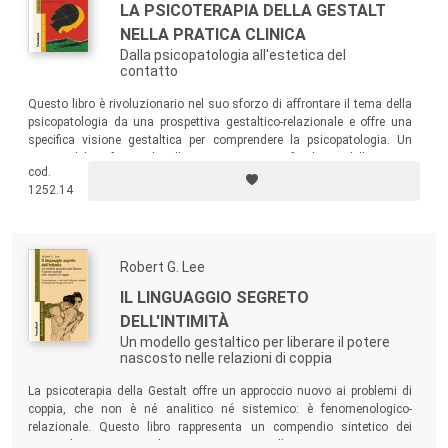
LA PSICOTERAPIA DELLA GESTALT
NELLA PRATICA CLINICA
Dalla psicopatologia all'estetica del
contatto
Questo libro è rivoluzionario nel suo sforzo di affrontare il tema della
psicopatologia da una prospettiva gestaltico-relazionale e offre una
specifica visione gestaltica per comprendere la psicopatologia. Un
encomiabile sforzo di allargare i concetti fondanti della teoria
cod.
gestaltica relativi al funzionamento umano, per capire i pazienti
1252.14
seriamente disturbati e il funzionamento psicotico.
Robert G. Lee
IL LINGUAGGIO SEGRETO
DELL'INTIMITÀ
Un modello gestaltico per liberare il potere
nascosto nelle relazioni di coppia
La psicoterapia della Gestalt offre un approccio nuovo ai problemi di
coppia, che non è né analitico né sistemico: è fenomenologico-
relazionale. Questo libro rappresenta un compendio sintetico dei
principali approcci gestaltici contemporanei sulla coppia.