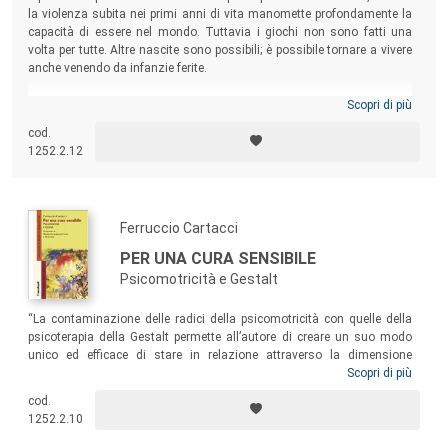
la violenza subita nei primi anni di vita manomette profondamente la
capacità di essere nel mondo. Tuttavia i giochi non sono fatti una
volta per tutte. Altre nascite sono possibili; è possibile tornare a vivere
anche venendo da infanzie ferite.
Scopri di più
cod.
1252.2.12
Ferruccio Cartacci
PER UNA CURA SENSIBILE
Psicomotricità e Gestalt
“La contaminazione delle radici della psicomotricità con quelle della
psicoterapia della Gestalt permette all’autore di creare un suo modo
unico ed efficace di stare in relazione attraverso la dimensione
corporea e di descriverne in maniera molto chiara il processo. Grazie ai
Scopri di più
suoi esempi, noi lettori possiamo vedere in modo nuovo i nostri
cod.
pazienti, e scoprire la poesia del nostro reciproco relazionarci” (dalla
1252.2.10
Prefazione di Margherita Spagnuolo Lobb e Silvia Tosi). Rivolto a
psicoterapeuti e psicologi, questo libro offre spunti interessanti a