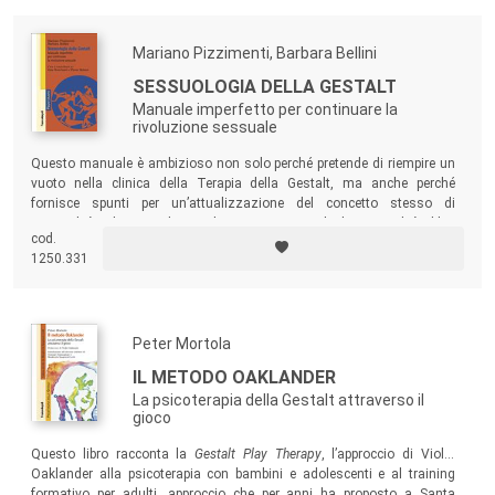
psicomotricisti, terapisti della neuro e psicomotricità dell’età evolutiva,
terapisti del gioco, dell’arte, del movimento, educatori, operatori sociali,
Mariano Pizzimenti, Barbara Bellini
politici, genitori, cittadini.
SESSUOLOGIA DELLA GESTALT
Manuale imperfetto per continuare la
rivoluzione sessuale
Questo manuale è ambizioso non solo perché pretende di riempire un
vuoto nella clinica della Terapia della Gestalt, ma anche perché
fornisce spunti per un’attualizzazione del concetto stesso di
sessualità e di sessuologia. Gli autori pensano che la sessualità abbia
cod.
ancora bisogno di rivoluzioni, cioè della consapevolezza che un
1250.331
percorso è stato completato e ora bisogna avere il coraggio e la voglia
di cominciare un’altra rivoluzione.
Peter Mortola
IL METODO OAKLANDER
La psicoterapia della Gestalt attraverso il
gioco
Questo libro racconta la
Gestalt Play Therapy
, l’approccio di Violet
Oaklander alla psicoterapia con bambini e adolescenti e al training
formativo per adulti, approccio che per anni ha proposto a Santa