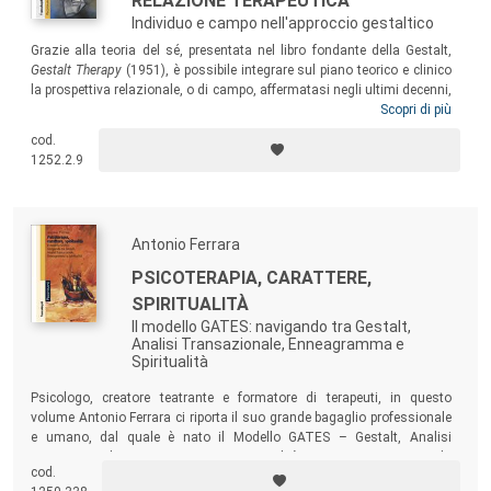
RELAZIONE TERAPEUTICA
Individuo e campo nell'approccio gestaltico
Grazie alla teoria del sé, presentata nel libro fondante della Gestalt,
Gestalt Therapy
(1951), è possibile integrare sul piano teorico e clinico
la prospettiva relazionale, o di campo, affermatasi negli ultimi decenni,
con la classica prospettiva centrata sull’individuo. Attraverso i vari
Scopri di più
capitoli del libro, l’autore mostra come tale integrazione si possa
cod.
realizzare, esponendo le caratteristiche e le implicazioni cliniche del
1252.2.9
sé, inteso nella sua modalità totale e spontanea e nelle sue principali
modalità parziali.
Antonio Ferrara
PSICOTERAPIA, CARATTERE,
SPIRITUALITÀ
Il modello GATES: navigando tra Gestalt,
Analisi Transazionale, Enneagramma e
Spiritualità
Psicologo, creatore teatrante e formatore di terapeuti, in questo
volume Antonio Ferrara ci riporta il suo grande bagaglio professionale
e umano, dal quale è nato il Modello GATES – Gestalt, Analisi
Transazionale, Enneagramma, Spiritualità –, un nuovo metodo
cod.
integrativo che favorisce una vita più piena, trasformando in salute la