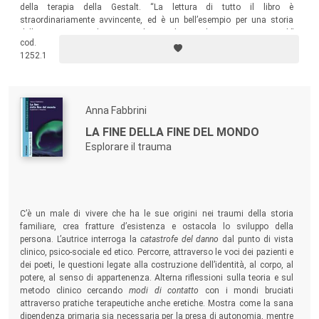
della terapia della Gestalt. “La lettura di tutto il libro è
straordinariamente avvincente, ed è un bell’esempio per una storia
della psicoterapia che non perde mai di vista le circostanze sociali”
cod.
(
Tom Levold, Systemagazin.de
).
1252.1
Anna Fabbrini
LA FINE DELLA FINE DEL MONDO
Esplorare il trauma
C’è un male di vivere che ha le sue origini nei traumi della storia
familiare, crea fratture d’esistenza e ostacola lo sviluppo della
persona. L’autrice interroga la
catastrofe del danno
dal punto di vista
clinico, psico-sociale ed etico. Percorre, attraverso le voci dei pazienti e
dei poeti, le questioni legate alla costruzione dell’identità, al corpo, al
potere, al senso di appartenenza. Alterna riflessioni sulla teoria e sul
metodo clinico cercando
modi di contatto
con i mondi bruciati
attraverso pratiche terapeutiche anche eretiche. Mostra come la sana
dipendenza primaria sia necessaria per la presa di autonomia, mentre