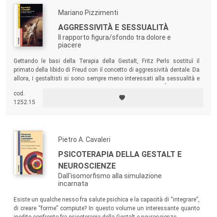
Mariano Pizzimenti
AGGRESSIVITÀ E SESSUALITÀ
Il rapporto figura/sfondo tra dolore e
piacere
Gettando le basi della Terapia della Gestalt, Fritz Perls sostituì il
primato della libido di Freud con il concetto di aggressività dentale. Da
allora, i gestaltisti si sono sempre meno interessati alla sessualità e
hanno considerato l’aggressività solo come fame. È arrivato il
cod.
momento, sostiene l’autore, di superare le false dicotomie e di
1252.15
ripensare la relazione tra aggressività e sessualità come un flusso
ininterrotto di figura-sfondo.
Pietro A. Cavaleri
PSICOTERAPIA DELLA GESTALT E
NEUROSCIENZE
Dall'isomorfismo alla simulazione
incarnata
Esiste un qualche nesso fra salute psichica e la capacità di “integrare”,
di creare “forme” compiute? In questo volume un interessante quanto