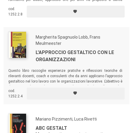
Barbara, in California. Un testo – già tradotto in coreano, tedesco,
cod.
spagnolo e rumeno – rivolto a chiunque sia interessato al lavoro
1252.2.8
evolutivo in contesti educativi, terapeutici o di sostegno.
Margherita Spagnuolo Lobb, Frans
Meulmeester
L'APPROCCIO GESTALTICO CON LE
ORGANIZZAZIONI
Questo libro raccoglie esperienze pratiche e riflessioni teoriche di
rilevanti docenti, coach e consulenti che da anni applicano l’approccio
gestaltico nel loro lavoro con le organizzazioni lavorative. L’obiettivo è
di sostenere il senso di impegno attivo di ogni individuo nella società e
cod.
agevolarne il contributo creativo, perché le persone possano dare il
1252.2.4
meglio di sé alle organizzazioni di cui sono parte.
Mariano Pizzimenti, Luca Rivetti
ABC GESTALT