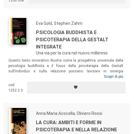
1250.338
coscienza che emerge dal processo terapeutico.
Eva Gold, Stephen Zahm
PSICOLOGIA BUDDHISTA E
PSICOTERAPIA DELLA GESTALT
INTEGRATE
Una via per la cura nel nuovo millennio
Questo testo innovativo illustra come la prospettiva universale della
psicologia buddhista e il focus della psicoterapia della Gestalt
sull’individuo e sulla relazione possano lavorare in sinergia
nell’affrontare il tema fondamentale della sofferenza umana. Lo spirito
Scopri di più
di questo libro, la sua saggezza e la sua prospettiva profondamente
cod.
olistica e relazionale, possono fornire agli psicoterapeuti di ogni
1252.2.3
orientamento una più ampia comprensione clinica e il “know how” per
metterla in pratica.
Anna Maria Acocella, Oliviero Rossi
LA CURA: AMBITI E FORME IN
PSICOTERAPIA E NELLA RELAZIONE