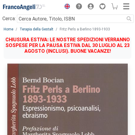
Menu
Cerca:
Main content
Home
Terapia della Gestalt
Fritz Perls a Berlino 1893-1933
CHIUSURA ESTIVA: LE NOSTRE SPEDIZIONI VERRANNO
SOSPESE PER LA PAUSA ESTIVA DAL 30 LUGLIO AL 23
AGOSTO (INCLUSI). BUONE VACANZE!