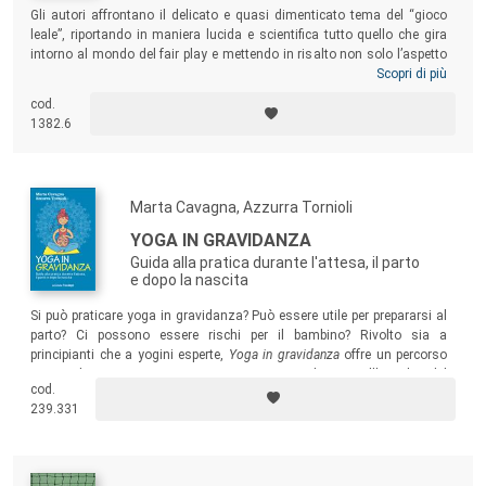
Gli autori affrontano il delicato e quasi dimenticato tema del “gioco
leale”, riportando in maniera lucida e scientifica tutto quello che gira
intorno al mondo del fair play e mettendo in risalto non solo l’aspetto
emozionale e relazionale ma anche quello somatico e
Scopri di più
comportamentale. Approfondendo il delicato rapporto di dialogo
cod.
“allenatore-genitore”, il testo contribuisce a delineare un momento di
1382.6
analisi del comportamento sportivo dentro e fuori dai campi di gioco.
Marta Cavagna, Azzurra Tornioli
YOGA IN GRAVIDANZA
Guida alla pratica durante l'attesa, il parto
e dopo la nascita
Si può praticare yoga in gravidanza? Può essere utile per prepararsi al
parto? Ci possono essere rischi per il bambino? Rivolto sia a
principianti che a yogini esperte,
Yoga in gravidanza
offre un percorso
sicuro da poter seguire in autonomia per educarsi all’ascolto del
cod.
proprio corpo, del proprio bambino e delle proprie emozioni in vista del
239.331
parto.