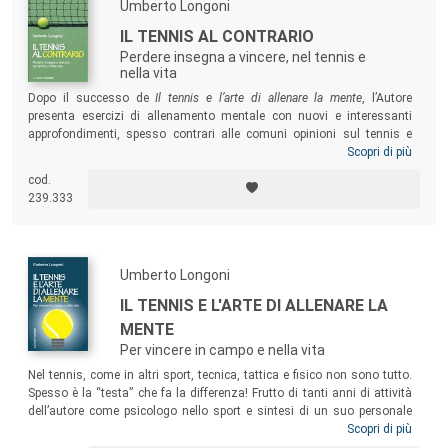
Umberto Longoni
IL TENNIS AL CONTRARIO
Perdere insegna a vincere, nel tennis e
nella vita
Dopo il successo de
Il tennis e l’arte di allenare la mente
, l’Autore
presenta esercizi di allenamento mentale con nuovi e interessanti
approfondimenti, spesso contrari alle comuni opinioni sul tennis e
sulle sfide della vita. Qualsiasi possa essere il vostro livello tennistico
Scopri di più
infatti, non dovete avere fiducia solo nelle vostre abilità nel diritto, nel
cod.
rovescio o nel servizio, ma nell’esercizio della mente, che invece,
239.333
spesso, non si allena abbastanza.
Umberto Longoni
IL TENNIS E L'ARTE DI ALLENARE LA
MENTE
Per vincere in campo e nella vita
Nel tennis, come in altri sport, tecnica, tattica e fisico non sono tutto.
Spesso è la “testa” che fa la differenza! Frutto di tanti anni di attività
dell’autore come psicologo nello sport e sintesi di un suo personale
metodo di “Mental Training”, questo libro vi aiuterà nel
match invisibile
Scopri di più
che, durante ogni incontro, ognuno gioca con se stesso, con i propri