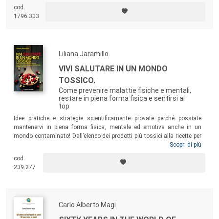
highly effective people
, il best seller mondiale di Stephen R. Covey,
cod.
questo libro aiuterà il golfista a vivere una migliore esperienza
1796.303
golfistica e il manager a evolvere partendo dalla persona.
Liliana Jaramillo
VIVI SALUTARE IN UN MONDO
TOSSICO.
Come prevenire malattie fisiche e mentali,
restare in piena forma fisica e sentirsi al
top
Idee pratiche e strategie scientificamente provate perché possiate
mantenervi in piena forma fisica, mentale ed emotiva anche in un
mondo contaminato! Dall’elenco dei prodotti più tossici alla ricette per
realizzare prodotti cosmetici, per la pulizia personale o della casa, dai
Scopri di più
consigli per imparare a ridurre il sale alle diete migliori per evitare
cod.
l’accumulo di tossine, dai suggerimenti per contrastare l’inquinamento
239.277
elettromagnetico alle strategie per mantenere la salute del cervello.
Carlo Alberto Magi