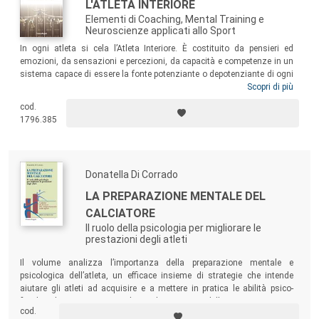
L'ATLETA INTERIORE
Elementi di Coaching, Mental Training e
Neuroscienze applicati allo Sport
In ogni atleta si cela l’Atleta Interiore. È costituito da pensieri ed
emozioni, da sensazioni e percezioni, da capacità e competenze in un
sistema capace di essere la fonte potenziante o depotenziante di ogni
espressione sportiva. Una dimensione interiore che deve essere
Scopri di più
considerata in allenamento così come in gara, sia nello sport giovanile
cod.
sia nell’alto livello. Un libro dedicato agli allenatori, ma ricco di spunti
1796.385
di riflessione e suggerimenti anche per atleti e mental coach.
Donatella Di Corrado
LA PREPARAZIONE MENTALE DEL
CALCIATORE
Il ruolo della psicologia per migliorare le
prestazioni degli atleti
Il volume analizza l’importanza della preparazione mentale e
psicologica dell’atleta, un efficace insieme di strategie che intende
aiutare gli atleti ad acquisire e a mettere in pratica le abilità psico-
fisiologiche necessarie al miglioramento delle prestazioni in
cod.
allenamento e in gara. Uno strumento didattico e formativo utile per