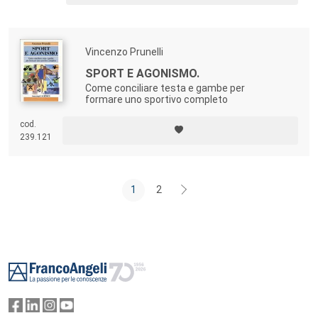
aneddoti e riflessioni.
Vincenzo Prunelli
SPORT E AGONISMO.
Come conciliare testa e gambe per
formare uno sportivo completo
cod.
239.121
1
2
Footer