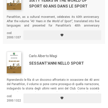
SIXTY YEARS IN THE WORLD OF
SPORT 60 ANS DANS LE SPORT
Panathlon, as a cultural movement, celebrates its 60th anniversary.
After the volume
“40 Years in the World of Sport”
, translated into five
languages and presented for Panathlon’s 40th anniversary
celebrations, this book resumes the history of the last 20 years of
cod.
Panathlon.
2000.1337
Carlo Alberto Magi
SESSANT'ANNI NELLO SPORT
Riprendendo le fila di un discorso affrontato in occasione dei 40 anni
del Panathlon, il volume si pone come prosieguo di quella narrazione,
indagando la storia degli ultimi venti anni del Club. Come la società
sia cambiata e come lo sport sia cambiato in questo lasso di tempo è
cod.
materia di continuo approfondimento e ricordo per molti panathleti.
2000.1322