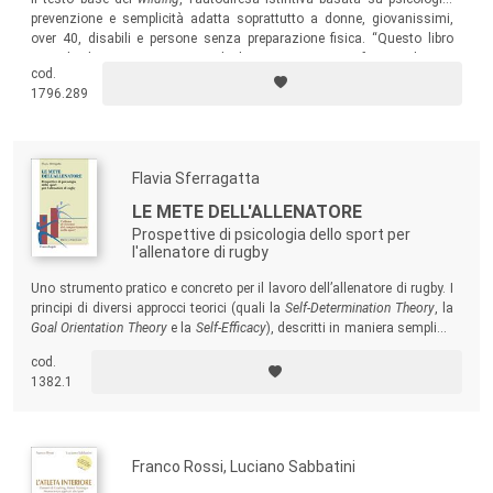
prevenzione e semplicità adatta soprattutto a donne, giovanissimi,
over 40, disabili e persone senza preparazione fisica. “Questo libro
aiuta la donna, prima vittima degli aggressori, a trasformare la sua
cod.
paura in energia positiva per reagire e difendersi”.
1796.289
Flavia Sferragatta
LE METE DELL'ALLENATORE
Prospettive di psicologia dello sport per
l'allenatore di rugby
Uno strumento pratico e concreto per il lavoro dell’allenatore di rugby. I
principi di diversi approcci teorici (quali la
Self-Determination Theory
, la
Goal Orientation Theory
e la
Self-Efficacy
), descritti in maniera semplice,
efficace e facilmente comprensibile, vengono qui applicati al gioco e
cod.
all’allenamento del rugby per offrire ai tecnici una grande varietà di
1382.1
spunti applicativi.
Franco Rossi, Luciano Sabbatini