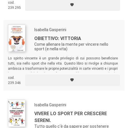
cod.
dubbi e conflitti, contro un
avversario interiore
a volte più forte di quello
239.295
reale, oltre la rete.
Isabella Gasperini
OBIETTIVO: VITTORIA
Come allenare la mente per vincere nello
sport (e nella vita)
Lo spirito vincente è un grande privilegio di cui possono beneficiare
tutti, sia nello sport che nella vita. Questo libro si rivolge a chiunque
ambisca a trasformare le proprie potenzialità in carte vincenti e i propri
limiti in possibilità: atleti professionisti, dilettanti e amatoriali che
cod.
vogliono affrontare le competizioni con il giusto atteggiamento.
239.346
Isabella Gasperini
VIVERE LO SPORT PER CRESCERE
SERENI.
Tutto quello c'è da sapere per sostenere