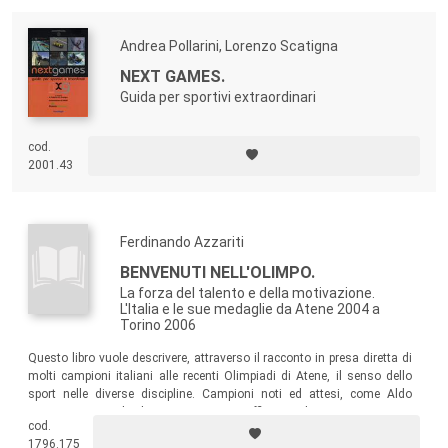
Andrea Pollarini, Lorenzo Scatigna
NEXT GAMES.
Guida per sportivi extraordinari
cod.
2001.43
Ferdinando Azzariti
BENVENUTI NELL'OLIMPO.
La forza del talento e della motivazione.
L'Italia e le sue medaglie da Atene 2004 a
Torino 2006
Questo libro vuole descrivere, attraverso il racconto in presa diretta di
molti campioni italiani alle recenti Olimpiadi di Atene, il senso dello
sport nelle diverse discipline. Campioni noti ed attesi, come Aldo
Montano, Jury Chechi e Igor Cassina, affiancati da personaggi poco
cod.
conosciuti dal grande pubblico, come Valentina Turisini, Lucia Morico,
1796.175
Emanuela Maccarani raccontano le loro storie, con gioie e dolori, con