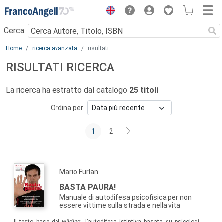
Menu
Cerca:
Main content
Home
ricerca avanzata
risultati
RISULTATI RICERCA
La ricerca ha estratto dal catalogo
25 titoli
Ordina per
1
2
Mario Furlan
BASTA PAURA!
Manuale di autodifesa psicofisica per non
essere vittime sulla strada e nella vita
Il testo base del
wilding
, l’autodifesa istintiva basata su psicologia,