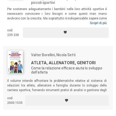
piccoli sportivi
Per sostenere adeguatamente i bambini nelle loro attività sportive è
necessario conoscere i loro bisogni e come questi man mano
evolvono con la crescita. Ma soprattutto è indispensabile sapere come
affrontare i loro momenti di vulnerabilità: la paura del distacco, l’ansia
Scopri di più
della gara, l’iperattività, la timidezza, la frustrazione della sconfitta, la
cod.
tolleranza dello stress… Un testo fondamentale per genitori, istruttori e
239.338
insegnanti e per tutti coloro che vogliono aiutare bambini e
preadolescenti a crescere forti e sani.
Valter Borellini, Nicola Setti
ATLETA, ALLENATORE, GENITORI
Come la relazione efficace aiuta lo sviluppo
dell’atleta
Il volume intende affrontare le problematiche relative al sistema di
relazioni tra atleta, allenatore e famiglia durante lo sviluppo della
carriera sportiva, fornendo strumenti pratici di analisi e gestione degli
aspetti comunicativi.
cod.
2000.1535