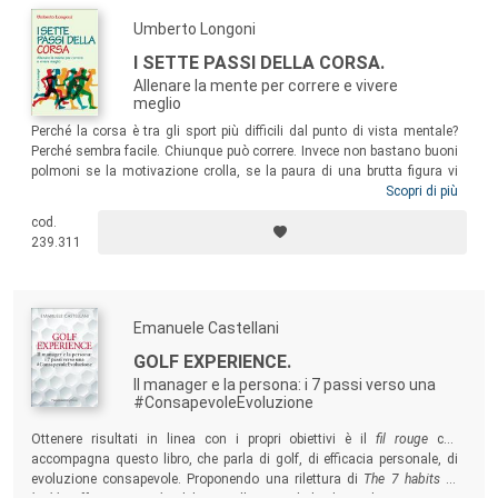
Umberto Longoni
I SETTE PASSI DELLA CORSA.
Allenare la mente per correre e vivere
meglio
Perché la corsa è tra gli sport più difficili dal punto di vista mentale?
Perché sembra facile. Chiunque può correre. Invece non bastano buoni
polmoni se la motivazione crolla, se la paura di una brutta figura vi
taglia le gambe. Quando la mente crea dubbi, tensioni e incertezze può
Scopri di più
davvero paralizzare la vostra prestazione! Questo libro propone un
cod.
interessantissimo percorso di allenamento mentale alla portata di tutti
239.311
i
runners
: principianti, appassionati, esperti o agonisti.
Emanuele Castellani
GOLF EXPERIENCE.
Il manager e la persona: i 7 passi verso una
#ConsapevoleEvoluzione
Ottenere risultati in linea con i propri obiettivi è il
fil rouge
che
accompagna questo libro, che parla di golf, di efficacia personale, di
evoluzione consapevole. Proponendo una rilettura di
The 7 habits of