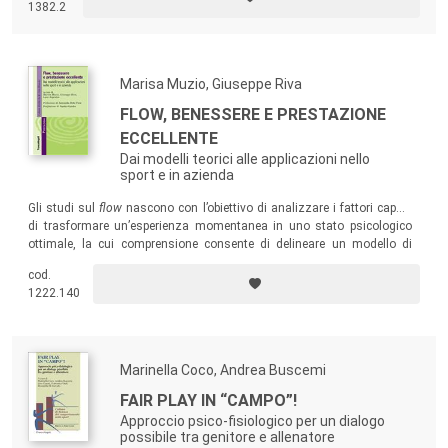
1382.2
allenatori, atleti professionisti o appassionati di calcio.
Marisa Muzio, Giuseppe Riva
FLOW, BENESSERE E PRESTAZIONE
ECCELLENTE
Dai modelli teorici alle applicazioni nello
sport e in azienda
Gli studi sul
flow
nascono con l’obiettivo di analizzare i fattori capaci
di trasformare un’esperienza momentanea in uno stato psicologico
ottimale, la cui comprensione consente di delineare un modello di
ottimizzazione della performance che identifica nel benessere il
cod.
presupposto per risultati eccellenti.
1222.140
Marinella Coco, Andrea Buscemi
FAIR PLAY IN “CAMPO”!
Approccio psico-fisiologico per un dialogo
possibile tra genitore e allenatore