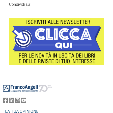
Condividi su:
Footer
LA TUA OPINIONE