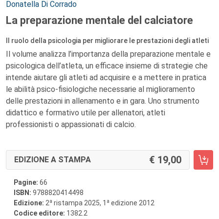
Autori:
Donatella Di Corrado
La preparazione mentale del calciatore
Il ruolo della psicologia per migliorare le prestazioni degli atleti
Il volume analizza l’importanza della preparazione mentale e
psicologica dell’atleta, un efficace insieme di strategie che
intende aiutare gli atleti ad acquisire e a mettere in pratica
le abilità psico-fisiologiche necessarie al miglioramento
delle prestazioni in allenamento e in gara. Uno strumento
didattico e formativo utile per allenatori, atleti
professionisti o appassionati di calcio.
19,00
EDIZIONE A STAMPA
Pagine:
66
ISBN:
9788820414498
a
a
Edizione:
2
ristampa 2025, 1
edizione 2012
Codice editore:
1382.2