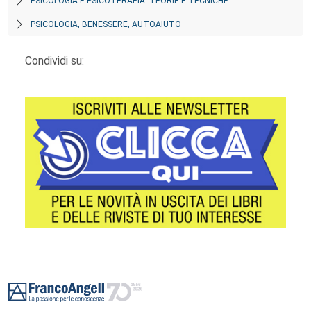
PSICOLOGIA E PSICOTERAPIA: TEORIE E TECNICHE
PSICOLOGIA, BENESSERE, AUTOAIUTO
Condividi su:
Footer