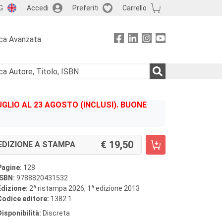
G
Accedi
Preferiti
Carrello
ca Avanzata
GLIO AL 23 AGOSTO (INCLUSI). BUONE
19,50
EDIZIONE A STAMPA
Pagine:
128
ISBN:
9788820431532
a
a
Edizione:
2
ristampa 2026, 1
edizione 2013
Codice editore:
1382.1
Disponibilità:
Discreta