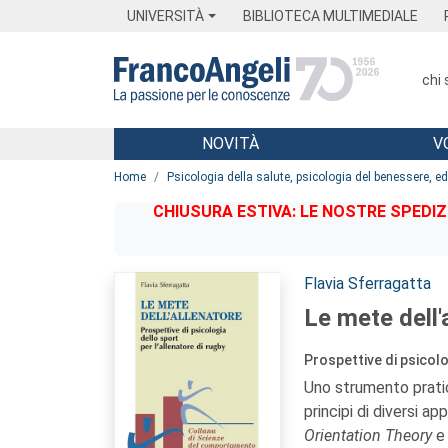
Menu
Main content
Footer
Menu
UNIVERSITÀ
BIBLIOTECA MULTIMEDIALE
chi
NOVITÀ
V
Main content
Home
Psicologia della salute, psicologia del benessere, 
CHIUSURA ESTIVA: LE NOSTRE SPEDIZ
Autori:
Flavia Sferragatta
Le mete dell'
Prospettive di psicolo
Uno strumento pratico
principi di diversi ap
Orientation Theory
e