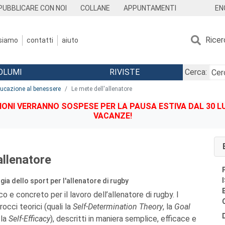
EN
PUBBLICARE CON NOI
COLLANE
APPUNTAMENTI
Ricer
 siamo
contatti
aiuto
OLUMI
RIVISTE
Cerca:
educazione al benessere
Le mete dell'allenatore
IONI VERRANNO SOSPESE PER LA PAUSA ESTIVA DAL 30 LU
VACANZE!
allenatore
gia dello sport per l'allenatore di rugby
 e concreto per il lavoro dell’allenatore di rugby. I
procci teorici (quali la
Self-Determination Theory
, la
Goal
 la
Self-Efficacy
), descritti in maniera semplice, efficace e