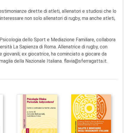
estimonianze dirette di atleti, allenatori e studiosi che lo
teressare non solo allenatori di rugby, ma anche atleti,
n Psicologia dello Sport e Mediazione Familiare, collabora
iversità La Sapienza di Roma. Allenatrice di rugby, con
e giovanili; ex giocatrice, ha cominciato a giocare da
 maglia della Nazionale Italiana. flavia@sferragatta.it.