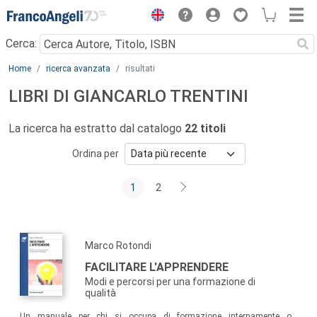
Menu
Cerca:
Main content
Home
ricerca avanzata
risultati
LIBRI DI GIANCARLO TRENTINI
La ricerca ha estratto dal catalogo
22 titoli
Ordina per
1
2
Marco Rotondi
FACILITARE L'APPRENDERE
Modi e percorsi per una formazione di
qualità
Un manuale per chi si occupa di formazione internamente o