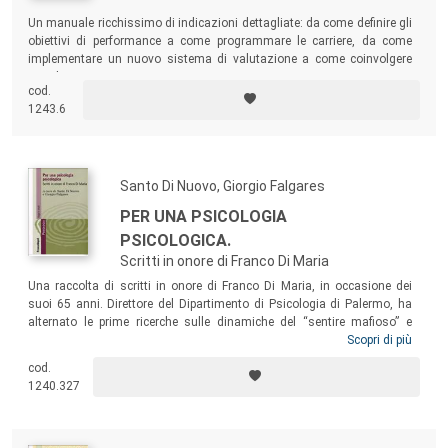
Un manuale ricchissimo di indicazioni dettagliate: da come definire gli
obiettivi di performance a come programmare le carriere, da come
implementare un nuovo sistema di valutazione a come coinvolgere
tutte le persone.
cod.
1243.6
Santo Di Nuovo, Giorgio Falgares
PER UNA PSICOLOGIA
PSICOLOGICA.
Scritti in onore di Franco Di Maria
Una raccolta di scritti in onore di Franco Di Maria, in occasione dei
suoi 65 anni. Direttore del Dipartimento di Psicologia di Palermo, ha
alternato le prime ricerche sulle dinamiche del “sentire mafioso” e
dell’aggressività alle riflessioni sulla metodologia e la Psicologia
Scopri di più
critica. Successivamente si è indirizzato verso una psicologia
cod.
dinamica intrisa di psico-politica e di convivenza civile: quella
1240.327
Psicologia psicologica cui la raccolta fa riferimento.