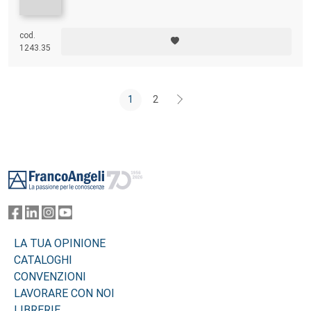
cod.
1243.35
1
2
Footer
LA TUA OPINIONE
CATALOGHI
CONVENZIONI
LAVORARE CON NOI
LIBRERIE