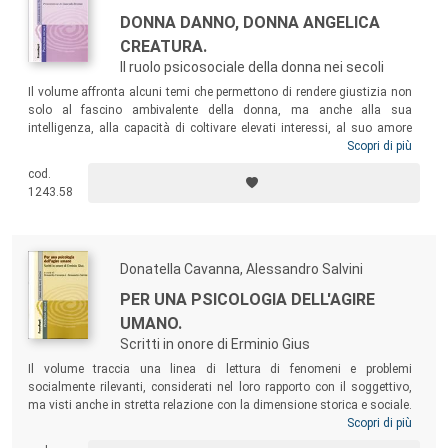
DONNA DANNO, DONNA ANGELICA
CREATURA.
Il ruolo psicosociale della donna nei secoli
Il volume affronta alcuni temi che permettono di rendere giustizia non
solo al fascino ambivalente della donna, ma anche alla sua
intelligenza, alla capacità di coltivare elevati interessi, al suo amore
per la cultura, alle pregevoli doti artistiche. Gli autori vogliono delineare
Scopri di più
e far emergere una riflessione sulla donna nei suoi diversi aspetti e nei
cod.
suoi vari ruoli, talvolta contrastanti, assunti a seconda dei periodi
1243.58
storici che l’hanno vista agire, soccombere o trionfare.
Donatella Cavanna, Alessandro Salvini
PER UNA PSICOLOGIA DELL'AGIRE
UMANO.
Scritti in onore di Erminio Gius
Il volume traccia una linea di lettura di fenomeni e problemi
socialmente rilevanti, considerati nel loro rapporto con il soggettivo,
ma visti anche in stretta relazione con la dimensione storica e sociale.
La consapevolezza che nessuna disciplina, per quanto evoluta, può
Scopri di più
vantare un sapere prevalente ed esaustivo, né imporre le proprie teorie e