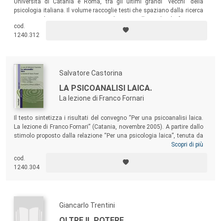
Università di Catania e Roma, tra gli ultimi grandi “vecchi” della
psicologia italiana. Il volume raccoglie testi che spaziano dalla ricerca
sperimentale sui processi cognitivi ed emotivi allo studio dei fenomeni
cod.
sociali e del ciclo di vita, dall’approccio clinico-terapeutico a quello di
1240.312
comunità…
Salvatore Castorina
LA PSICOANALISI LAICA.
La lezione di Franco Fornari
Il testo sintetizza i risultati del convegno “Per una psicoanalisi laica.
La lezione di Franco Fornari” (Catania, novembre 2005). A partire dallo
stimolo proposto dalla relazione “Per una psicologia laica”, tenuta da
Franco Fornari al XVIII Congresso degli Psicologi Italiani del 1979, gli
Scopri di più
autori presentano contributi sulla laicità dei modelli teorici di Fornari e
cod.
Corrao, sull’apporto fornariano alla psicologia della politica, alla
1240.304
psicologia e alla psicoanalisi sociale, istituzionale e di gruppo, sulla
formazione psicoterapeutica individuale e di gruppo e sul rapporto
della psicoanalisi con le realtà istituzionali.
Giancarlo Trentini
OLTRE IL POTERE.