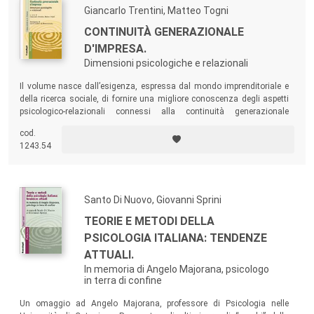
Giancarlo Trentini, Matteo Togni
CONTINUITÀ GENERAZIONALE
D'IMPRESA.
Dimensioni psicologiche e relazionali
Il volume nasce dall’esigenza, espressa dal mondo imprenditoriale e
della ricerca sociale, di fornire una migliore conoscenza degli aspetti
psicologico-relazionali connessi alla continuità generazionale
d’impresa. La prospettiva psicologica indica le basi teoriche e i percorsi
cod.
metodologici che possono aiutare i protagonisti a cogliere le sfide e le
1243.54
opportunità della transizione.
Santo Di Nuovo, Giovanni Sprini
TEORIE E METODI DELLA
PSICOLOGIA ITALIANA: TENDENZE
ATTUALI.
In memoria di Angelo Majorana, psicologo
in terra di confine
Un omaggio ad Angelo Majorana, professore di Psicologia nelle