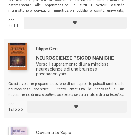
esternamente alle organizzazioni di tutti i settori: aziende
manifatturiere, servizi, amministrazioni pubbliche, sanità, università,
scuola, no-profit. E, ancora, sport, polizia, finanza, enti religiosi e
cod.
sociali.
25.1.1
Filippo Cieri
NEUROSCIENZE PSICODINAMICHE
Verso il superamento di una mindless
neuroscience e di una brainless
psychoanalysis
Questo volume propone l’adozione di un approccio psicodinamico alle
neuroscienze cognitive. Il testo enfatizza la necessità di un
superamento di una
mindless neuroscience
da un lato e di una
brainless
psychoanalysis
dall’altro, introducendo un network neurale con un
cod.
ruolo centrale in questo approccio che attraversa come una rete l’intero
1215.5.6
volume.
Giovanna Lo Sapio