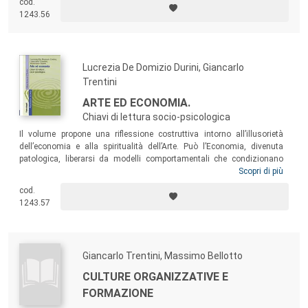
cod.
metodi come unici ed esclusivi, ripropone le attese del grande
1243.56
umanesimo moderno, insieme agli insegnamenti della migliore
filosofia mitteleuropea.
Lucrezia De Domizio Durini, Giancarlo
Trentini
ARTE ED ECONOMIA.
Chiavi di lettura socio-psicologica
Il volume propone una riflessione costruttiva intorno all’illusorietà
dell’economia e alla spiritualità dell’Arte. Può l’Economia, divenuta
patologica, liberarsi da modelli comportamentali che condizionano
conoscenze e creatività e favoriscono le basse manipolazioni
Scopri di più
utilitaristiche? E può l’Arte saper cogliere all’interno di una crisi epocale
cod.
il valore metastorico delle esigenze fondamentali della Persona
1243.57
attraverso atti creativi di valore universale?
Giancarlo Trentini, Massimo Bellotto
CULTURE ORGANIZZATIVE E
FORMAZIONE