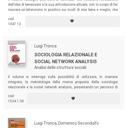
dell’idea di benessere e la sua articolazione attuale, con lo scopo di far
nascere un’attenzione in positivo sui modi di star bene e meglio, che
via via l’uomo inventa.
cod.
1047.13
Luigi Tronca
SOCIOLOGIA RELAZIONALE E
SOCIAL NETWORK ANALYSIS
Analisi delle strutture sociali
Il volume si interroga sulla possibilità di utilizzare, in maniera
integrata, la metodologia della ricerca proposta dalla sociologia
relazionale e la social network analysis, presentando un percorso di
riflessione che suggerisce una risposta positiva e che termina con la
cod.
proposta di una soluzione comune alla questione metodologica.
1534.1.30
Luigi Tronca, Domenico Secondulfo