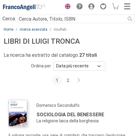
Menu
Cerca:
Main content
Home
ricerca avanzata
risultati
LIBRI DI LUIGI TRONCA
La ricerca ha estratto dal catalogo
27 titoli
Ordina per
1
2
Domenico Secondulfo
SOCIOLOGIA DEL BENESSERE
La religione laica della borghesia
Il volume raccoglie una serie di contributi che tracciano l’evoluzione