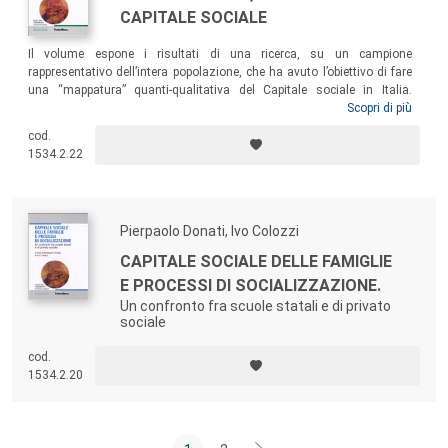
CAPITALE SOCIALE
Il volume espone i risultati di una ricerca, su un campione
rappresentativo dell’intera popolazione, che ha avuto l’obiettivo di fare
una “mappatura” quanti-qualitativa del Capitale sociale in Italia.
L’indagine mostra in particolare che: le reti parentali sono ancora le più
Scopri di più
forti rispetto alle altre reti sociali; le reti comunitarie extra-parentali
cod.
producono poco Cs e si affidano più agli amici a distanza che ai vicini;
1534.2.22
la fiducia nelle istituzioni politiche rimane a livelli scarsi, con una
distribuzione territoriale fortemente disuguale…
Pierpaolo Donati, Ivo Colozzi
CAPITALE SOCIALE DELLE FAMIGLIE
E PROCESSI DI SOCIALIZZAZIONE.
Un confronto fra scuole statali e di privato
sociale
cod.
1534.2.20