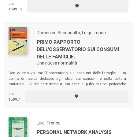
cod.
cercare di comprendere questo spaccato di realtà davvero peculiare nel
1589.12
contesto della città scaligera.
Domenico Secondulfo, Luigi Tronca
PRIMO RAPPORTO
DELL'OSSERVATORIO SUI CONSUMI
DELLE FAMIGLIE.
Una nuova normalità
Con questo volume l’Osservatorio sui consumi delle famiglie – un
centro di ricerca dedicato agli studi sui consumi e sulla cultura
materiale – vuole dare inizio a una serie di pubblicazioni periodiche
con l’obiettivo di offrire una panoramica dei consumi e delle strategie
cod.
familiari di acquisto ed uso di tipo generale.
1589.7
Luigi Tronca
PERSONAL NETWORK ANALYSIS