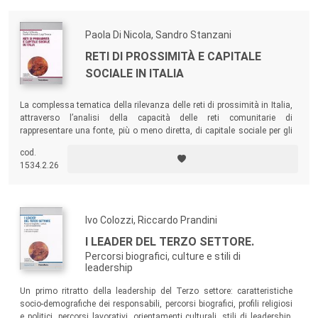
Paola Di Nicola, Sandro Stanzani
RETI DI PROSSIMITÀ E CAPITALE
SOCIALE IN ITALIA
La complessa tematica della rilevanza delle reti di prossimità in Italia,
attraverso l’analisi della capacità delle reti comunitarie di
rappresentare una fonte, più o meno diretta, di capitale sociale per gli
individui. A partire da dati rilevati su un campione rappresentativo della
cod.
popolazione italiana, il testo studia le relazioni tra caratteristiche delle
1534.2.26
reti di prossimità e capitale sociale.
Ivo Colozzi, Riccardo Prandini
I LEADER DEL TERZO SETTORE.
Percorsi biografici, culture e stili di
leadership
Un primo ritratto della leadership del Terzo settore: caratteristiche
socio-demografiche dei responsabili, percorsi biografici, profili religiosi
e politici, percorsi lavorativi, orientamenti culturali, stili di leadership,