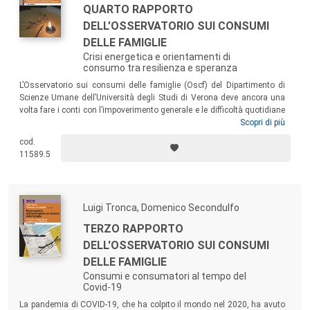
QUARTO RAPPORTO
DELL’OSSERVATORIO SUI CONSUMI
DELLE FAMIGLIE
Crisi energetica e orientamenti di
consumo tra resilienza e speranza
L’Osservatorio sui consumi delle famiglie (Oscf) del Dipartimento di
Scienze Umane dell’Università degli Studi di Verona deve ancora una
volta fare i conti con l’impoverimento generale e le difficoltà quotidiane
delle famiglie. Si è, infatti, allargata la platea di chi fatica ad arrivare
Scopri di più
alla fine del mese e strategie di confronto sempre più attento sia degli
cod.
acquisti che dei consumi sono divenute pane quotidiano anche per
11589.5
coloro che hanno risentito meno delle difficoltà economiche.
Luigi Tronca, Domenico Secondulfo
TERZO RAPPORTO
DELL'OSSERVATORIO SUI CONSUMI
DELLE FAMIGLIE
Consumi e consumatori al tempo del
Covid-19
La pandemia di COVID-19, che ha colpito il mondo nel 2020, ha avuto