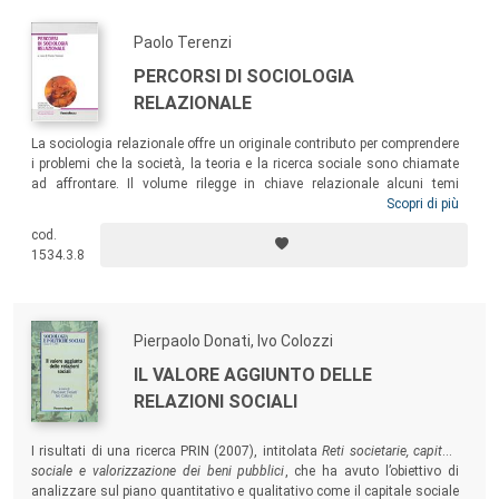
Paolo Terenzi
PERCORSI DI SOCIOLOGIA
RELAZIONALE
La sociologia relazionale offre un originale contributo per comprendere
i problemi che la società, la teoria e la ricerca sociale sono chiamate
ad affrontare. Il volume rilegge in chiave relazionale alcuni temi
fondamentali della sociologia: il concetto di relazione sociale; il ruolo
Scopri di più
della persona nell’emergenza delle soggettività sociali e quello della
cod.
cultura nelle trasformazioni sociali; la morfogenesi della famiglia;
1534.3.8
l’analisi delle reti sociali.
Pierpaolo Donati, Ivo Colozzi
IL VALORE AGGIUNTO DELLE
RELAZIONI SOCIALI
I risultati di una ricerca PRIN (2007), intitolata
Reti societarie, capitale
sociale e valorizzazione dei beni pubblici
, che ha avuto l’obiettivo di
analizzare sul piano quantitativo e qualitativo come il capitale sociale