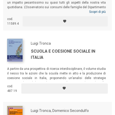
un impatto pesantissimo su quasi tutti gli aspetti della nostra vita
quotidiana. L’Osservatorio sui consumi delle famiglie del Dipartimento
di Scienze Umane dell’Università degli Studi di Verona ha attuato
Scopri di più
un’indagine, relativa al contesto italiano, nata dal sorgere e dal
cod.
protrarsi della pandemia: come sono cambiati i consumi e i
11589.4
consumatori nel tunnel del COVID-19? Cos’è capitato alle relazioni
sociali, alle famiglie, alle persone? Quale futuro ci attende dopo questa
terribile prova?
Luigi Tronca
SCUOLA E COESIONE SOCIALE IN
ITALIA
A partire da una prospettiva di ricerca interdisciplinare, il volume studia
il nesso tra le azioni che la scuola mette in atto e la produzione di
coesione sociale in Italia, proponendo un’analisi delle strategie
attraverso le quali la scuola, come entità istituzionale, incide sulla
cod.
creazione del “buon cittadino”, ovvero di una persona dotata di senso
487.19
civico e capace di aprirsi, con fiducia, all’altro e alle istituzioni.
Luigi Tronca, Domenico Secondulfo