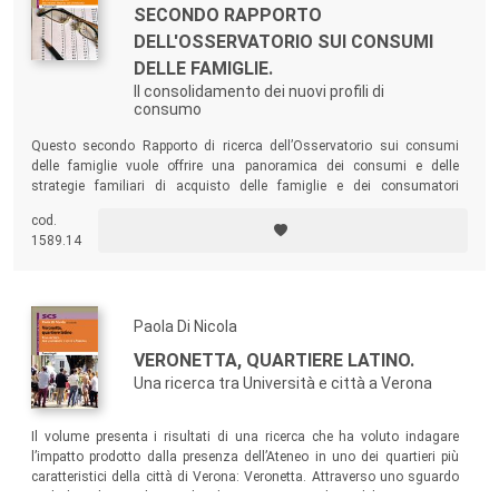
SECONDO RAPPORTO
DELL'OSSERVATORIO SUI CONSUMI
DELLE FAMIGLIE.
Il consolidamento dei nuovi profili di
consumo
Questo secondo Rapporto di ricerca dell’Osservatorio sui consumi
delle famiglie vuole offrire una panoramica dei consumi e delle
strategie familiari di acquisto delle famiglie e dei consumatori
residenti in Italia. Il testo si focalizza in particolare sui tratti salienti del
cod.
nuovo consumatore forgiato dalla crisi economica, sia riguardo ai
1589.14
punti vendita, sia riguardo alle strategie di acquisto.
Paola Di Nicola
VERONETTA, QUARTIERE LATINO.
Una ricerca tra Università e città a Verona
Il volume presenta i risultati di una ricerca che ha voluto indagare
l’impatto prodotto dalla presenza dell’Ateneo in uno dei quartieri più
caratteristici della città di Verona: Veronetta. Attraverso uno sguardo
multidisciplinare, il testo ha dato voce ai residenti del quartiere per