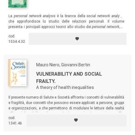
La
personal network analysis
è la branca della
social network analysis
che approfondisce lo studio delle relazioni personali. Il volume
presenta i principali approcci teorici allo studio dei
personal network
, le
tecniche più diffuse per la raccolta e l’organizzazione dei dati e le
cod.
strategie analitiche per la loro elaborazione.
1534.4.32
Mauro Niero, Giovanni Bertin
VULNERABILITY AND SOCIAL
FRAILTY.
A theory of health inequalities
Il presente numero di Salute e Società affronta i concetti di vulnerabilità
e fragilità, due concetti che possono essere applicati a persone, gruppi
e organizzazioni, e che permettono di modulare le letture della realtà
offerte dal modello medico-sociale classico. L’analisi sociologica offre
cod.
la possi-bilità di contestualizzare l’emergere delle diseguaglianze di
1341.46
salute nella società post moderna degli anni 2000.