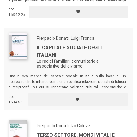
visione del futuro del Terzo settore.
cod.
1534.2.25
Pierpaolo Donati, Luigi Tronca
IL CAPITALE SOCIALE DEGLI
ITALIANI.
Le radici familiari, comunitarie e
associative del civismo
Una nuova mappa del capitale sociale in Italia sulla base di un
approccio che lo intende come una specifica relazione sociale di fiducia
e reciprocità, su cui si innestano valenze culturali, economiche e
politiche. Tra i risultati a cui il volume perviene, è centrale l’analisi dello
cod.
scarso impegno civico degli italiani.
1534.5.1
Pierpaolo Donati, Ivo Colozzi
TERZO SETTORE, MONDI VITALI E