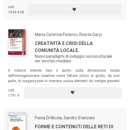
contribuisca a valorizzare i beni pubblici. I contributi presentati danno
cod.
indicazioni su come intendere e misurare il capitale sociale e i beni che
1534.4.28
esso produce.
Maria Caterina Federici, Rosita Garzi
CREATIVITÀ E CRISI DELLA
COMUNITÀ LOCALE.
Nuovi paradigmi di sviluppo socioculturale
nei territori mediani
Il volume intende fare il punto sulla dimensione locale
dell’immaginazione creatrice come fattore critico in grado, da una
parte, di riorganizzare in maniera nuova elementi da sempre presenti
nel territorio locale, dall’altra, di rispondere alla crisi che la comunità è
cod.
chiamata ad affrontare nella società contemporanea.
1791.4
Paola Di Nicola, Sandro Stanzani
FORME E CONTENUTI DELLE RETI DI