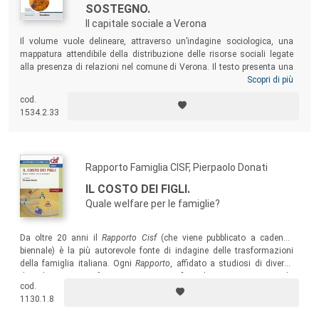
SOSTEGNO.
Il capitale sociale a Verona
Il volume vuole delineare, attraverso un’indagine sociologica, una
mappatura attendibile della distribuzione delle risorse sociali legate
alla presenza di relazioni nel comune di Verona. Il testo presenta una
ricerca svolta su un campione rappresentativo della popolazione
Scopri di più
veronese, proponendo uno studio della distribuzione del capitale
cod.
sociale attraverso l’applicazione integrata delle tecniche classiche di
1534.2.33
ricerca quantitativa e delle tecniche di analisi dei reticoli sociali.
Rapporto Famiglia CISF, Pierpaolo Donati
IL COSTO DEI FIGLI.
Quale welfare per le famiglie?
Da oltre 20 anni il
Rapporto Cisf
(che viene pubblicato a cadenza
biennale) è la più autorevole fonte di indagine delle trasformazioni
della famiglia italiana. Ogni
Rapporto
, affidato a studiosi di diverse
discipline, mette a fuoco un tema specifico, che comporta non solo
cod.
nuove conoscenze dei fenomeni in atto, ma soprattutto nuovi corsi di
1130.1.8
azione pratica.