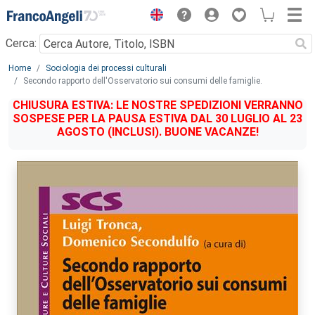
Menu
Cerca:
Main content
Home
Sociologia dei processi culturali
Secondo rapporto dell'Osservatorio sui consumi delle famiglie.
CHIUSURA ESTIVA: LE NOSTRE SPEDIZIONI VERRANNO
SOSPESE PER LA PAUSA ESTIVA DAL 30 LUGLIO AL 23
AGOSTO (INCLUSI). BUONE VACANZE!