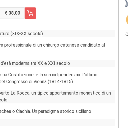
38,00
RRELLO FASCICOLO 2/2017
uturo (XIX-XX secolo)
C
atica professionale di un chirurgo catanese candidato al
lia d’età moderna tra XX e XXI secolo
 la sua Costituzione, e la sua indipendenza». L’ultimo
 del Congresso di Vienna (1814-1815)
 Roberto La Rocca: un tipico appartamento monastico di un
colo
achea o Ciachia. Un paradigma storico siciliano