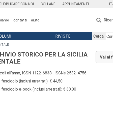
IT
PUBBLICARE CON NOI
COLLANE
APPUNTAMENTI
Rice
 siamo
contatti
aiuto
OLUMI
RIVISTE
Cerca:
ENTALE
HIVIO STORICO PER LA SICILIA
Vai ai 
ENTALE
icoli all'anno, ISSN 1122-6838 , ISSNe 2532-4756
fascicolo (inclusi arretrati): € 44,50
fascicolo e-book (inclusi arretrati): € 38,00