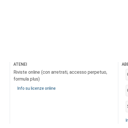
ATENEI
AB
Riviste online (con arretrati, accesso perpetuo,
formula plus)
Info su licenze online
I