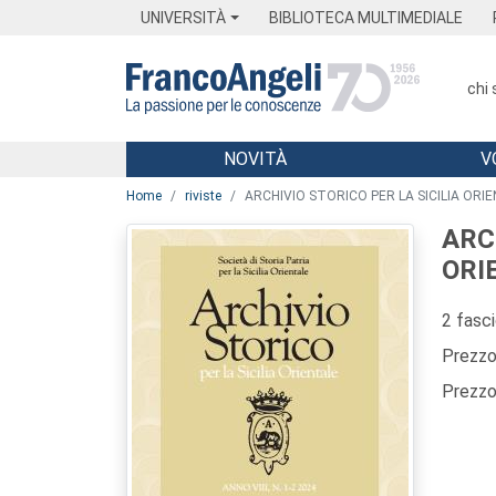
Menu
Main content
Footer
Menu
UNIVERSITÀ
BIBLIOTECA MULTIMEDIALE
chi
NOVITÀ
V
Main content
Home
riviste
ARCHIVIO STORICO PER LA SICILIA ORI
ARC
ORI
2 fasc
Prezzo 
Prezzo 