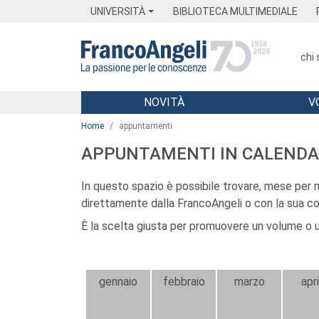
Menu
Main content
Footer
Menu
UNIVERSITÀ
BIBLIOTECA MULTIMEDIALE
chi
NOVITÀ
V
Main content
Home
appuntamenti
APPUNTAMENTI IN CALENDA
In questo spazio è possibile trovare, mese per me
direttamente dalla FrancoAngeli o con la sua co
È la scelta giusta per promuovere un volume o u
gennaio
febbraio
marzo
apr