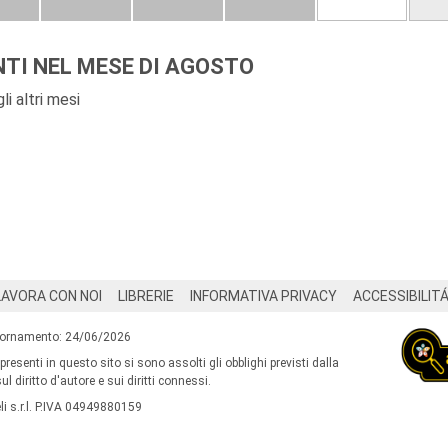
TI NEL MESE DI AGOSTO
i altri mesi
LAVORA CON NOI
LIBRERIE
INFORMATIVA PRIVACY
ACCESSIBILIT
iornamento: 24/06/2026
 presenti in questo sito si sono assolti gli obblighi previsti dalla
l diritto d'autore e sui diritti connessi.
i s.r.l. P.IVA 04949880159