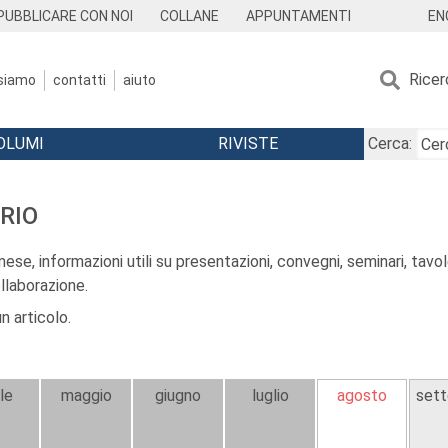
EN
PUBBLICARE CON NOI
COLLANE
APPUNTAMENTI
Ricer
 siamo
contatti
aiuto
OLUMI
RIVISTE
Cerca:
RIO
se, informazioni utili su presentazioni, convegni, seminari, tavole
llaborazione.
n articolo.
ile
maggio
giugno
luglio
agosto
set