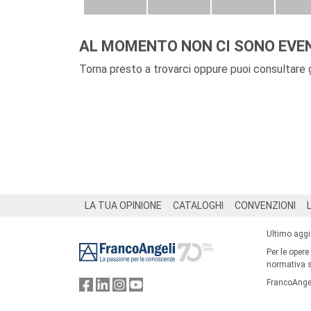
AL MOMENTO NON CI SONO EVEN
Torna presto a trovarci oppure puoi consultare gl
Footer
LA TUA OPINIONE
CATALOGHI
CONVENZIONI
Ultimo agg
Per le opere
normativa su
FrancoAngel