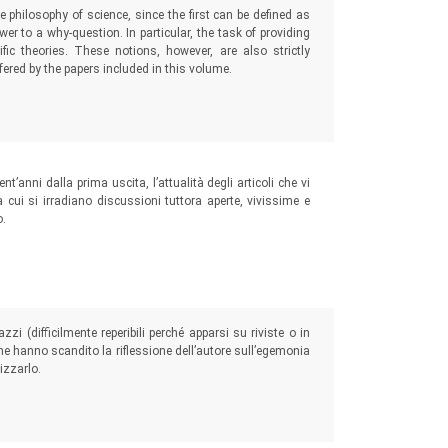
e philosophy of science, since the first can be defined as
 to a why-question. In particular, the task of providing
ific theories. These notions, however, are also strictly
ffered by the papers included in this volume.
’anni dalla prima uscita, l’attualità degli articoli che vi
da cui si irradiano discussioni tuttora aperte, vivissime e
o.
zi (difficilmente reperibili perché apparsi su riviste o in
, che hanno scandito la riflessione dell’autore sull’egemonia
izzarlo.