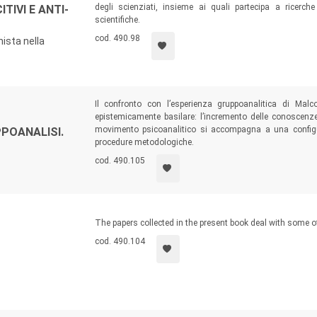
degli scienziati, insieme ai quali partecipa a ricerch
TIVI E ANTI-
scientifiche.
cod. 490.98
nista nella
Il confronto con l’esperienza gruppoanalitica di Mal
epistemicamente basilare: l’incremento delle conoscenze 
movimento psicoanalitico si accompagna a una configu
POANALISI.
procedure metodologiche.
cod. 490.105
The papers collected in the present book deal with some o
cod. 490.104