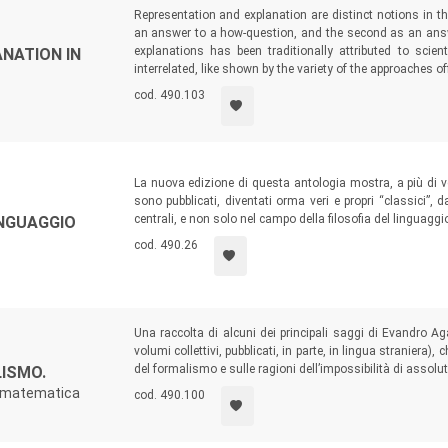
Representation and explanation are distinct notions in th
an answer to a how-question, and the second as an answer
explanations has been traditionally attributed to scient
NATION IN
interrelated, like shown by the variety of the approaches o
cod. 490.103
La nuova edizione di questa antologia mostra, a più di vent
sono pubblicati, diventati orma veri e propri “classici”, 
centrali, e non solo nel campo della filosofia del linguaggi
INGUAGGIO
cod. 490.26
Una raccolta di alcuni dei principali saggi di Evandro Agaz
volumi collettivi, pubblicati, in parte, in lingua straniera)
del formalismo e sulle ragioni dell’impossibilità di assolut
LISMO.
lla matematica
cod. 490.100