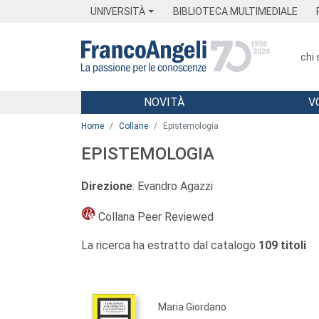
Menu
Main content
Footer
Menu
UNIVERSITÀ
BIBLIOTECA MULTIMEDIALE
chi
NOVITÀ
V
Main content
Home
Collane
Epistemologia
EPISTEMOLOGIA
Direzione
: Evandro Agazzi
Collana Peer Reviewed
La ricerca ha estratto dal catalogo
109 titoli
Maria Giordano