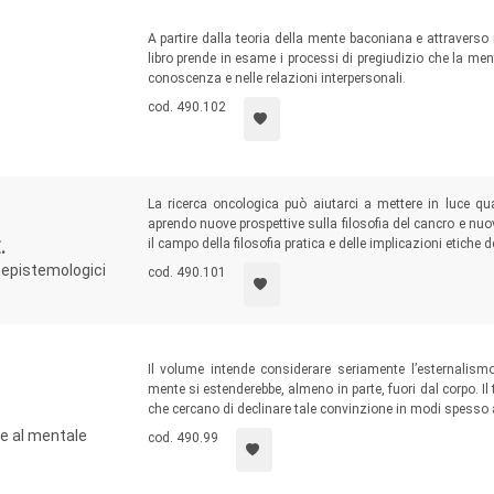
A partire dalla teoria della mente baconiana e attraverso i
libro prende in esame i processi di pregiudizio che la men
conoscenza e nelle relazioni interpersonali.
cod. 490.102
La ricerca oncologica può aiutarci a mettere in luce q
aprendo nuove prospettive sulla filosofia del cancro e nuov
il campo della filosofia pratica e delle implicazioni etiche d
.
i epistemologici
cod. 490.101
Il volume intende considerare seriamente l’esternalism
mente si estenderebbe, almeno in parte, fuori dal corpo. Il
che cercano di declinare tale convinzione in modi spesso a
ne al mentale
cod. 490.99