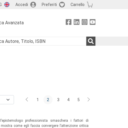
G
Accedi
Preferiti
Carrello
ca Avanzata
1
2
3
4
5
l’epistemologo professionista smaschera i fattori di
 mostra come egli faccia convergere l’attenzione critica