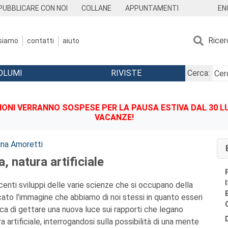
EN
PUBBLICARE CON NOI
COLLANE
APPUNTAMENTI
Ricer
 siamo
contatti
aiuto
OLUMI
RIVISTE
Cerca:
IONI VERRANNO SOSPESE PER LA PAUSA ESTIVA DAL 30 LU
VACANZE!
ina Amoretti
 natura artificiale
centi sviluppi delle varie scienze che si occupano della
to l’immagine che abbiamo di noi stessi in quanto esseri
ca di gettare una nuova luce sui rapporti che legano
 artificiale, interrogandosi sulla possibilità di una mente