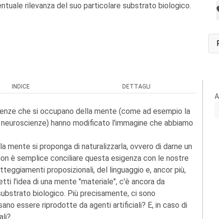
entuale rilevanza del suo particolare substrato biologico.
INDICE
DETTAGLI
A
 scienze che si occupano della mente (come ad esempio la
e le neuroscienze) hanno modificato l'immagine che abbiamo
a mente si proponga di naturalizzarla, ovvero di darne un
non è semplice conciliare questa esigenza con le nostre
tteggiamenti proposizionali, del linguaggio e, ancor più,
tti l'idea di una mente "materiale", c'è ancora da
 substrato biologico. Più precisamente, ci sono
no essere riprodotte da agenti artificiali? E, in caso di
ali?