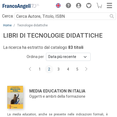
Menu
Cerca:
Main content
Home
Tecnologie didattiche
LIBRI DI TECNOLOGIE DIDATTICHE
La ricerca ha estratto dal catalogo
83 titoli
Ordina per
1
2
3
4
5
Autori:
Titolo:
MEDIA EDUCATION IN ITALIA
Oggetti e ambiti della formazione
Sommario:
La
media education
, anche se presente nelle indicazioni formali, è