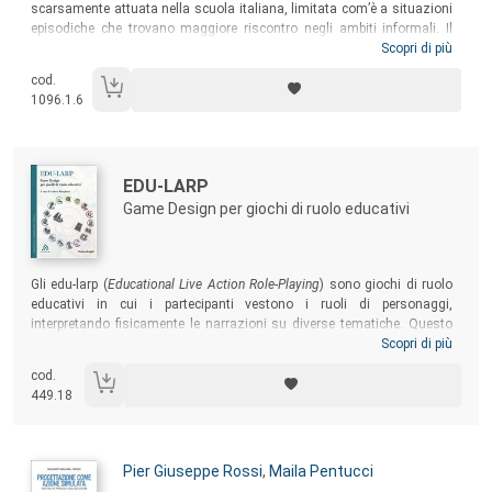
scarsamente attuata nella scuola italiana, limitata com’è a situazioni
episodiche che trovano maggiore riscontro negli ambiti informali. Il
volume entra in profondità nella varietà del quadro italiano, tra
Scopri di più
esperienze formali e informali, in diversi ambiti che vanno dall’infanzia
cod.
agli adulti, valorizzando una ricchezza e un potenziale pronto per
1096.1.6
uscire dalle cornici sperimentali della ricerca e delle singole offerte
formative locali per essere messa a disposizione dell’intera
cittadinanza.
Autori:
Titolo:
EDU-LARP
Game Design per giochi di ruolo educativi
Sommario:
Gli edu-larp (
Educational Live Action Role-Playing
) sono giochi di ruolo
educativi in cui i partecipanti vestono i ruoli di personaggi,
interpretando fisicamente le narrazioni su diverse tematiche. Questo
volume – scritto da studenti, insegnanti, professori e professoresse
Scopri di più
universitarie, associazioni ludiche e culturali, educatori ed educatrici –
cod.
è rivolto a chiunque creda che il gioco sia forma di comunicazione,
449.18
generatore di comunità e metafora dell’educazione.
Autori:
Pier Giuseppe Rossi
,
Maila Pentucci