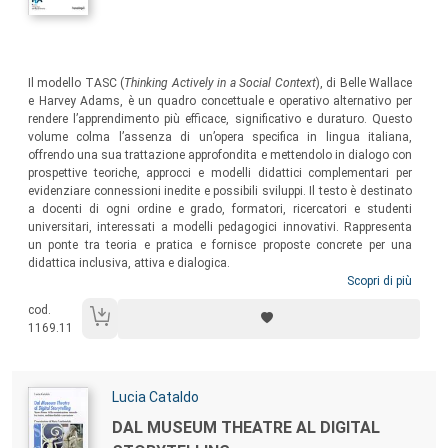
Sommario:
Il modello TASC (
Thinking Actively in a Social Context
), di Belle Wallace
e Harvey Adams, è un quadro concettuale e operativo alternativo per
rendere l’apprendimento più efficace, significativo e duraturo. Questo
volume colma l’assenza di un’opera specifica in lingua italiana,
offrendo una sua trattazione approfondita e mettendolo in dialogo con
prospettive teoriche, approcci e modelli didattici complementari per
evidenziare connessioni inedite e possibili sviluppi. Il testo è destinato
a docenti di ogni ordine e grado, formatori, ricercatori e studenti
universitari, interessati a modelli pedagogici innovativi. Rappresenta
un ponte tra teoria e pratica e fornisce proposte concrete per una
didattica inclusiva, attiva e dialogica.
Scopri di più
cod.
1169.11
Autori:
Lucia Cataldo
Titolo:
DAL MUSEUM THEATRE AL DIGITAL