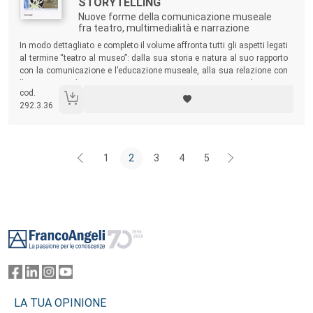
STORYTELLING
Nuove forme della comunicazione museale
fra teatro, multimedialità e narrazione
Sommario:
In modo dettagliato e completo il volume affronta tutti gli aspetti legati
al termine “teatro al museo”: dalla sua storia e natura al suo rapporto
con la comunicazione e l’educazione museale, alla sua relazione con
l’esperienza dei visitatori e – ovviamente – con il museo
cod.
contemporaneo e il suo ruolo nella nostra società.
292.3.36
1
2
3
4
5
Footer
LA TUA OPINIONE