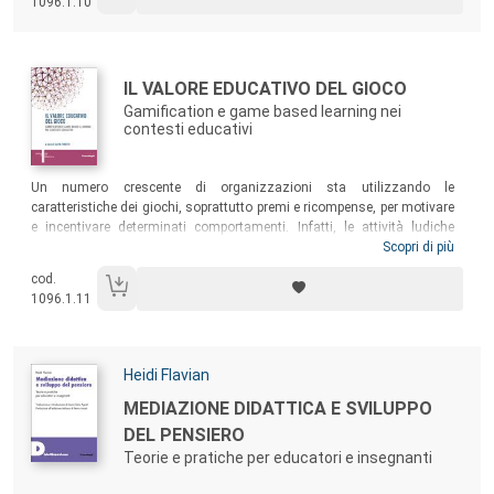
1096.1.10
elementi che toccano i temi dell’inclusione e della gamification.
Autori:
Titolo:
IL VALORE EDUCATIVO DEL GIOCO
Gamification e game based learning nei
contesti educativi
Sommario:
Un numero crescente di organizzazioni sta utilizzando le
caratteristiche dei giochi, soprattutto premi e ricompense, per motivare
e incentivare determinati comportamenti. Infatti, le attività ludiche
coinvolgono ed emozionano e nel gioco si sperimentano divertimento,
Scopri di più
coinvolgimento, partecipazione, impegno, intenzione, padronanza,
cod.
competenza. Il volume sottolinea il valore educativo del gioco nei
1096.1.11
contesti di insegnamento e apprendimento, promuovendo
un’attenzione critica nei confronti di mode e tendenze attuali e
richiamando la necessità di ricerche solide per approfondire i legami
tra strategie didattiche, processi motivazionali e risultati di
Autori:
Heidi Flavian
apprendimento.
Titolo:
MEDIAZIONE DIDATTICA E SVILUPPO
DEL PENSIERO
Teorie e pratiche per educatori e insegnanti
Sommario: