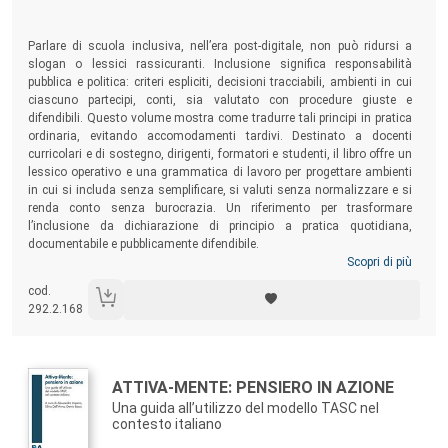
Parlare di scuola inclusiva, nell’era post-digitale, non può ridursi a
slogan o lessici rassicuranti. Inclusione significa responsabilità
pubblica e politica: criteri espliciti, decisioni tracciabili, ambienti in cui
ciascuno partecipi, conti, sia valutato con procedure giuste e
difendibili. Questo volume mostra come tradurre tali principi in pratica
ordinaria, evitando accomodamenti tardivi. Destinato a docenti
curricolari e di sostegno, dirigenti, formatori e studenti, il libro offre un
lessico operativo e una grammatica di lavoro per progettare ambienti
in cui si includa senza semplificare, si valuti senza normalizzare e si
renda conto senza burocrazia. Un riferimento per trasformare
l’inclusione da dichiarazione di principio a pratica quotidiana,
documentabile e pubblicamente difendibile.
Scopri di più
cod.
292.2.168
Autori:
Titolo:
ATTIVA-MENTE: PENSIERO IN AZIONE
Una guida all’utilizzo del modello TASC nel
contesto italiano