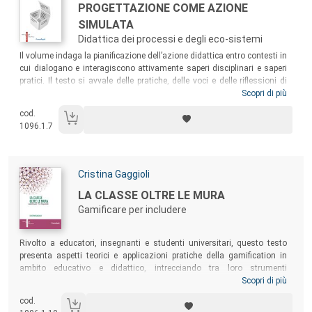
Titolo:
PROGETTAZIONE COME AZIONE
SIMULATA
Didattica dei processi e degli eco-sistemi
Sommario:
Il volume indaga la pianificazione dell’azione didattica entro contesti in
cui dialogano e interagiscono attivamente saperi disciplinari e saperi
pratici. Il testo si avvale delle pratiche, delle voci e delle riflessioni di
docenti e studenti, esplicitate e condivise in percorsi di ricerca e
Scopri di più
formazione iniziale e in servizio. Dalla sistematizzazione delle
cod.
produzioni dei docenti emergono le logiche sistemiche con cui
1096.1.7
muoversi nella macro e nella microprogettazione, e le proposte
operative per una pianificazione flessibile, generativa, sostenibile,
visibile e co-progettata con gli studenti.
Autori:
Cristina Gaggioli
Titolo:
LA CLASSE OLTRE LE MURA
Gamificare per includere
Sommario:
Rivolto a educatori, insegnanti e studenti universitari, questo testo
presenta aspetti teorici e applicazioni pratiche della gamification in
ambito educativo e didattico, intrecciando tra loro strumenti
progettuali già esistenti e ampiamente sperimentati in letteratura e nei
Scopri di più
contesti educativi, per proporre un meta-strumento capace di
cod.
aggregare questi dispositivi e offrire una sintesi ragionata degli