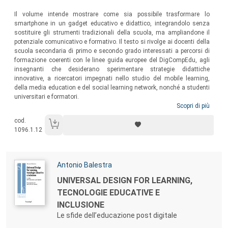
Il volume intende mostrare come sia possibile trasformare lo
smartphone in un gadget educativo e didattico, integrandolo senza
sostituire gli strumenti tradizionali della scuola, ma ampliandone il
potenziale comunicativo e formativo. Il testo si rivolge ai docenti della
scuola secondaria di primo e secondo grado interessati a percorsi di
formazione coerenti con le linee guida europee del DigCompEdu, agli
insegnanti che desiderano sperimentare strategie didattiche
innovative, a ricercatori impegnati nello studio del mobile learning,
della media education e del social learning network, nonché a studenti
universitari e formatori.
Scopri di più
cod.
1096.1.12
Autori:
Antonio Balestra
Titolo:
UNIVERSAL DESIGN FOR LEARNING,
TECNOLOGIE EDUCATIVE E
INCLUSIONE
Le sfide dell’educazione post digitale
Sommario: