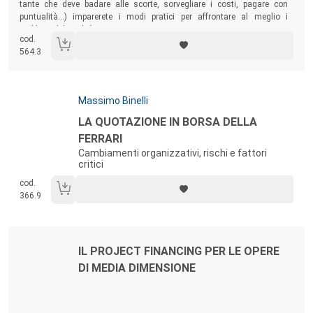
tante che deve badare alle scorte, sorvegliare i costi, pagare con
puntualità...) imparerete i modi pratici per affrontare al meglio i
problemi di liquidità.
cod.
564.3
Autori:
Massimo Binelli
Titolo:
LA QUOTAZIONE IN BORSA DELLA
FERRARI
Cambiamenti organizzativi, rischi e fattori
critici
cod.
366.9
Autori:
Titolo:
IL PROJECT FINANCING PER LE OPERE
DI MEDIA DIMENSIONE