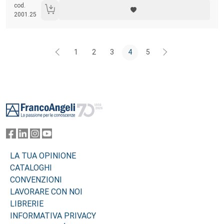
cod.
2001.25
1
2
3
4
5
Footer
LA TUA OPINIONE
CATALOGHI
CONVENZIONI
LAVORARE CON NOI
LIBRERIE
INFORMATIVA PRIVACY