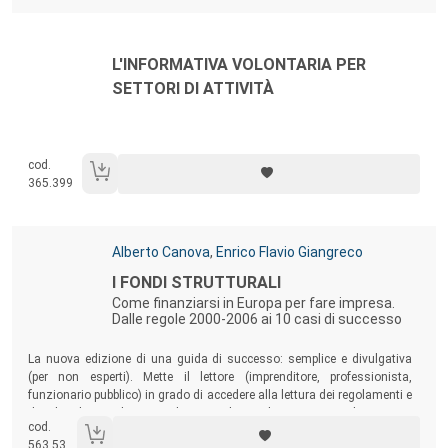
Autori:
Titolo:
L'INFORMATIVA VOLONTARIA PER
SETTORI DI ATTIVITÀ
cod.
365.399
Autori:
Alberto Canova
,
Enrico Flavio Giangreco
Titolo:
I FONDI STRUTTURALI
Come finanziarsi in Europa per fare impresa.
Dalle regole 2000-2006 ai 10 casi di successo
Sommario:
La nuova edizione di una guida di successo: semplice e divulgativa
(per non esperti). Mette il lettore (imprenditore, professionista,
funzionario pubblico) in grado di accedere alla lettura dei regolamenti e
dei bandi. E di rispondere a domande come: quali sono i
cod.
finanziamenti? rientro nei requisiti richiesti? quali strumenti sono
563.53