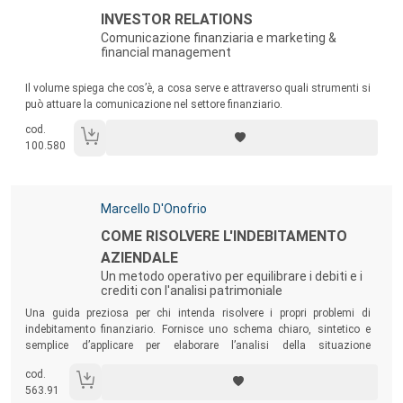
Titolo:
INVESTOR RELATIONS
Comunicazione finanziaria e marketing &
financial management
Sommario:
Il volume spiega che cos’è, a cosa serve e attraverso quali strumenti si
può attuare la comunicazione nel settore finanziario.
cod.
100.580
Autori:
Marcello D'Onofrio
Titolo:
COME RISOLVERE L'INDEBITAMENTO
AZIENDALE
Un metodo operativo per equilibrare i debiti e i
crediti con l'analisi patrimoniale
Sommario:
Una guida preziosa per chi intenda risolvere i propri problemi di
indebitamento finanziario. Fornisce uno schema chiaro, sintetico e
semplice d’applicare per elaborare l’analisi della situazione
patrimoniale. Illustra come determinare l’equilibrio finanziario
cod.
aziendale, come definire la copertura dei debiti con i crediti e come
563.91
individuare il giusto fabbisogno finanziario.