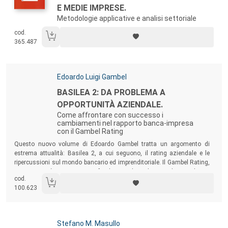
E MEDIE IMPRESE.
Metodologie applicative e analisi settoriale
cod.
365.487
Autori:
Edoardo Luigi Gambel
Titolo:
BASILEA 2: DA PROBLEMA A
OPPORTUNITÀ AZIENDALE.
Come affrontare con successo i
cambiamenti nel rapporto banca-impresa
con il Gambel Rating
Sommario:
Questo nuovo volume di Edoardo Gambel tratta un argomento di
estrema attualità: Basilea 2, a cui seguono, il rating aziendale e le
ripercussioni sul mondo bancario ed imprenditoriale. Il Gambel Rating,
qui esposto, è uno strumento fondamentale per le Aziende per valutare
cod.
i propri punti di forza e confrontarsi con le Banche.
100.623
Autori:
Stefano M. Masullo