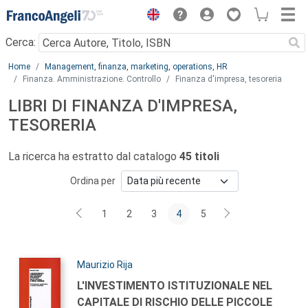
Menu
Cerca:
Main content
Home
Management, finanza, marketing, operations, HR
Finanza. Amministrazione. Controllo
Finanza d'impresa, tesoreria
LIBRI DI FINANZA D'IMPRESA,
TESORERIA
La ricerca ha estratto dal catalogo
45 titoli
Ordina per
1
2
3
4
5
Autori:
Maurizio Rija
Titolo:
L'INVESTIMENTO ISTITUZIONALE NEL
CAPITALE DI RISCHIO DELLE PICCOLE