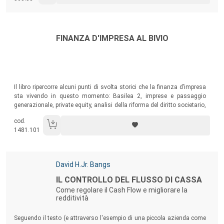
operativi nella mia zona? cosa devo fare? chi devo contattare?
Autori:
Titolo:
FINANZA D'IMPRESA AL BIVIO
Sommario:
Il libro ripercorre alcuni punti di svolta storici che la finanza d’impresa
sta vivendo in questo momento: Basilea 2, imprese e passaggio
generazionale, private equity, analisi della riforma del diritto societario,
finanza comportamentale e finanza etica.
cod.
1481.101
Autori:
David H.Jr. Bangs
Titolo:
IL CONTROLLO DEL FLUSSO DI CASSA
Come regolare il Cash Flow e migliorare la
redditività
Sommario:
Seguendo il testo (e attraverso l'esempio di una piccola azienda come