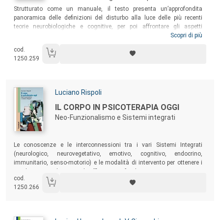
Sommario:
Strutturato come un manuale, il testo presenta un’approfondita
panoramica delle definizioni del disturbo alla luce delle più recenti
teorie neurobiologiche e cognitive, per poi affrontare gli aspetti
etiologici, le comorbidità e la diagnosi alla luce delle più recenti
Scopri di più
classificazioni nosografiche. Uno strumento fondamentale per
cod.
psichiatri, psicologi, psicoterapeuti e terapisti della riabilitazione
1250.259
psichiatrica, ma anche per chi è incuriosito dalle tematiche relative alla
coscienza e alle sue frammentazioni.
Autori:
Luciano Rispoli
Titolo:
IL CORPO IN PSICOTERAPIA OGGI
Neo-Funzionalismo e Sistemi integrati
Sommario:
Le conoscenze e le interconnessioni tra i vari Sistemi Integrati
(neurologico, neurovegetativo, emotivo, cognitivo, endocrino,
immunitario, senso-motorio) e le modalità di intervento per ottenere i
cambiamenti voluti in modo efficace e profondo.
cod.
1250.266