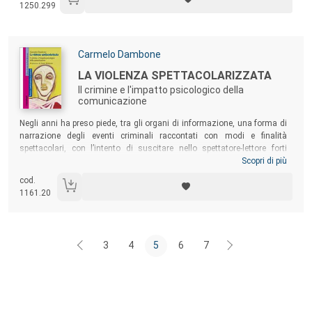
1250.299
Autori:
Carmelo Dambone
Titolo:
LA VIOLENZA SPETTACOLARIZZATA
Il crimine e l'impatto psicologico della
comunicazione
Sommario:
Negli anni ha preso piede, tra gli organi di informazione, una forma di
narrazione degli eventi criminali raccontati con modi e finalità
spettacolari, con l’intento di suscitare nello spettatore-lettore forti
emozioni, soprattutto paura. Il libro ha lo scopo di introdurre allo
Scopri di più
studio dei complessi rapporti tra crimine e impatto psicologico della
cod.
comunicazione, nonché offrire spunti per acquisire conoscenze e
1161.20
strumenti critici sui meccanismi correlati all’atto di violenza e sul loro
significato sociale.
3
4
5
6
7
Footer