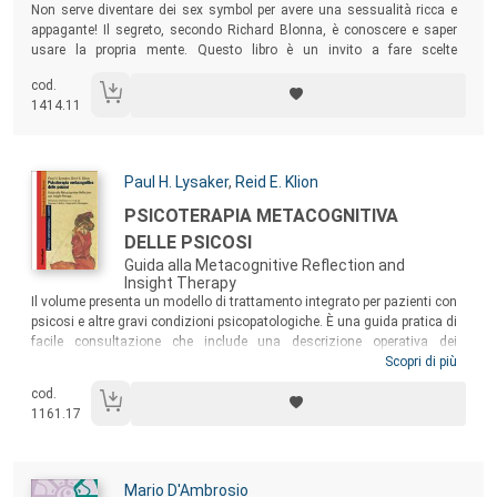
Non serve diventare dei sex symbol per avere una sessualità ricca e
appagante! Il segreto, secondo Richard Blonna, è conoscere e saper
usare la propria mente. Questo libro è un invito a fare scelte
coraggiose e importanti, che riflettano i più profondi valori umani di
cod.
ciascuno di noi e il senso che vogliamo dare alla nostra vita
1414.11
nell’ambito della sessualità, ma non solo.
Autori:
Paul H. Lysaker
,
Reid E. Klion
Titolo:
PSICOTERAPIA METACOGNITIVA
DELLE PSICOSI
Guida alla Metacognitive Reflection and
Insight Therapy
Sommario:
Il volume presenta un modello di trattamento integrato per pazienti con
psicosi e altre gravi condizioni psicopatologiche. È una guida pratica di
facile consultazione che include una descrizione operativa dei
processi metacognitivi, una formalizzazione degli obiettivi e dei
Scopri di più
moduli di intervento, una descrizione degli interventi e dei risultati
cod.
attesi per ogni modulo, strumenti di assessment del funzionamento
1161.17
del paziente e dell’aderenza al trattamento.
Autori:
Mario D'Ambrosio