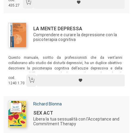
dare a genitori, insegnanti e professionisti gli strumenti utili ed efficaci
435.27
per affrontarlo e curarlo più facilmente.
Autori:
Titolo:
LA MENTE DEPRESSA
Comprendere e curare la depressione con la
psicoterapia cognitiva
Sommario:
Questo manuale, scritto da professionisti che da vent’anni
collaborano allo studio dei disturbi depressivi, ha un duplice obiettivo:
descrivere la psicoterapia cognitiva dell’acuzie depressiva e della
ricorrenza, dall’approccio standard CBT sviluppato da Beck agli
cod.
sviluppi più recenti; presentare un modello cognitivista di
1240.1.70
comprensione del disturbo e della sua cura, basato su
rappresentazioni e scopi perseguiti dalla persona.
Autori:
Richard Blonna
Titolo:
SEX ACT
Libera la tua sessualità con l'Acceptance and
Commitment Therapy
Sommario: