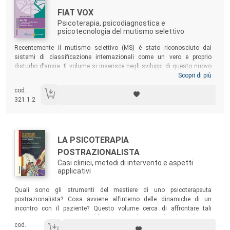
Titolo:
FIAT VOX
Psicoterapia, psicodiagnostica e
psicotecnologia del mutismo selettivo
Sommario:
Recentemente il mutismo selettivo (MS) è stato riconosciuto dai
sistemi di classificazione internazionali come un vero e proprio
disturbo d’ansia. Il volume si inserisce negli sviluppi di questo nuovo
corso e affronta un’accurata disamina in merito al quadro
Scopri di più
psicopatologico, psicodiagnostico e terapeutico del MS; presenta i
cod.
percorsi diagnostici e valutativi più adatti all’inquadramento della
321.1.2
sintomatologia mutacica; illustra un’innovativa prospettiva
autonomica, dove si reinterpretano i sintomi cardinali del MS in chiave
neuro-evolutiva e psicofisiologica, per meglio comprendere
l’insorgenza e la persistenza del disturbo.
Autori:
Titolo:
LA PSICOTERAPIA
POSTRAZIONALISTA
Casi clinici, metodi di intervento e aspetti
applicativi
Sommario:
Quali sono gli strumenti del mestiere di uno psicoterapeuta
postrazionalista? Cosa avviene all’interno delle dinamiche di un
incontro con il paziente? Questo volume cerca di affrontare tali
argomenti attraverso esemplificazioni cliniche su quello che realmente
cod.
succede nell’ambito della pratica psicoterapica.