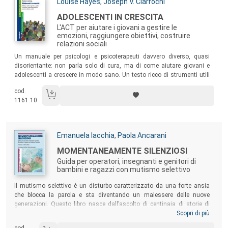
Autori:
Louise Hayes
,
Joseph V. Ciarrochi
Titolo:
ADOLESCENTI IN CRESCITA
L'ACT per aiutare i giovani a gestire le
emozioni, raggiungere obiettivi, costruire
relazioni sociali
Sommario:
Un manuale per psicologi e psicoterapeuti davvero diverso, quasi
disorientante: non parla solo di cura, ma di come aiutare giovani e
adolescenti a crescere in modo sano. Un testo ricco di strumenti utili
per aiutare i giovani a rispondere in modo nuovo e diverso ai propri
cod.
pensieri, a riconoscere e gestire le proprie emozioni e a progettare
1161.10
azioni orientate verso che ciò hanno più a cuore.
Autori:
Emanuela Iacchia
,
Paola Ancarani
Titolo:
MOMENTANEAMENTE SILENZIOSI
Guida per operatori, insegnanti e genitori di
bambini e ragazzi con mutismo selettivo
Sommario:
Il mutismo selettivo è un disturbo caratterizzato da una forte ansia
che blocca la parola e sta diventando un malessere delle nuove
generazioni. Questo libro nasce dall’ascolto di centinaia di storie di
mutismo selettivo, vissute e raccontate da chi lo vive ogni giorno, e
Scopri di più
dal desiderio delle autrici di trasformare la teoria in pratica per poter
cod.