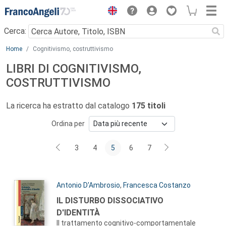
Menu
Cerca:
Main content
Home
Cognitivismo, costruttivismo
LIBRI DI COGNITIVISMO,
COSTRUTTIVISMO
La ricerca ha estratto dal catalogo
175 titoli
Ordina per
3
4
5
6
7
Autori:
Antonio D'Ambrosio
,
Francesca Costanzo
Titolo:
IL DISTURBO DISSOCIATIVO
D'IDENTITÀ
Il trattamento cognitivo-comportamentale