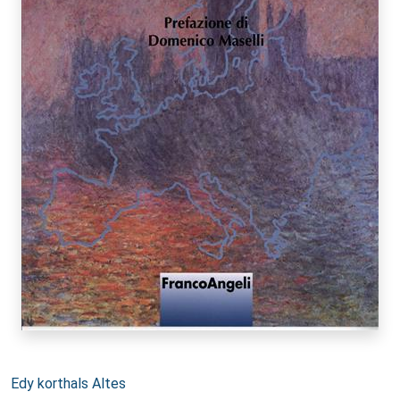
Autori:
Edy korthals Altes