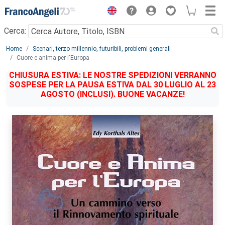
Menu
Cerca:
Main content
Home
Scenari, terzo millennio, futuribili, problemi generali
Cuore e anima per l'Europa
CHIUSURA ESTIVA: LE NOSTRE SPEDIZIONI VERRANNO
SOSPESE PER LA PAUSA ESTIVA DAL 30 LUGLIO AL 23
AGOSTO (INCLUSI). BUONE VACANZE!