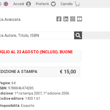
G
Accedi
Preferiti
Carrello
ca Avanzata
GLIO AL 23 AGOSTO (INCLUSI). BUONE
15,00
EDIZIONE A STAMPA
Pagine:
64
ISBN:
9788846474285
a
a
Edizione:
1
ristampa 2007, 1
edizione 2006
Codice editore:
1420.1.61
Disponibilità:
Esaurito