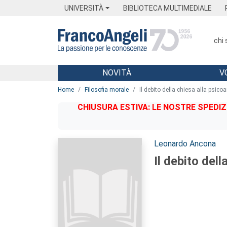
Menu
Main content
Footer
Menu
UNIVERSITÀ
BIBLIOTECA MULTIMEDIALE
chi
NOVITÀ
V
Main content
Home
Filosofia morale
Il debito della chiesa alla psicoa
CHIUSURA ESTIVA: LE NOSTRE SPEDIZ
Autori:
Leonardo Ancona
Il debito dell