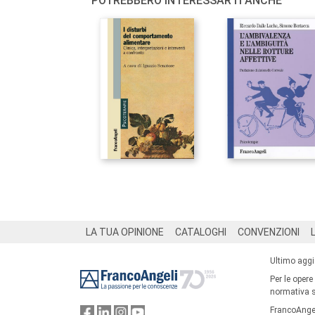
POTREBBERO INTERESSARTI ANCHE
Footer
LA TUA OPINIONE
CATALOGHI
CONVENZIONI
Ultimo agg
Per le opere
normativa su
FrancoAngel