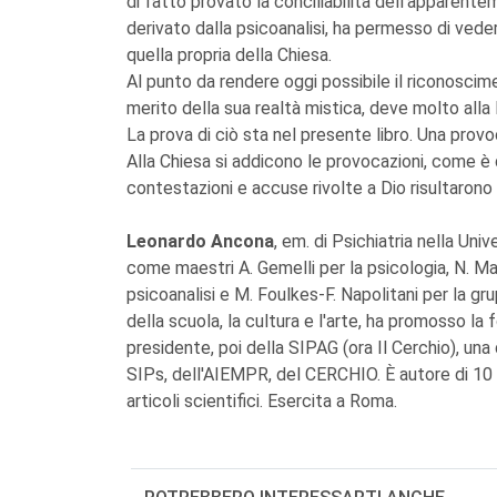
di fatto provato la conciliabilità dell'apparentem
derivato dalla psicoanalisi, ha permesso di veder
quella propria della Chiesa.
Al punto da rendere oggi possibile il riconoscim
merito della sua realtà mistica, deve molto alla P
La prova di ciò sta nel presente libro. Una provo
Alla Chiesa si addicono le provocazioni, come è 
contestazioni e accuse rivolte a Dio risultarono a
Leonardo Ancona
, em. di Psichiatria nella Uni
come maestri A. Gemelli per la psicologia, N. Mail
psicoanalisi e M. Foulkes-F. Napolitani per la gr
della scuola, la cultura e l'arte, ha promosso la
presidente, poi della SIPAG (ora Il Cerchio), un
SIPs, dell'AIEMPR, del CERCHIO. È autore di 10 vo
articoli scientifici. Esercita a Roma.