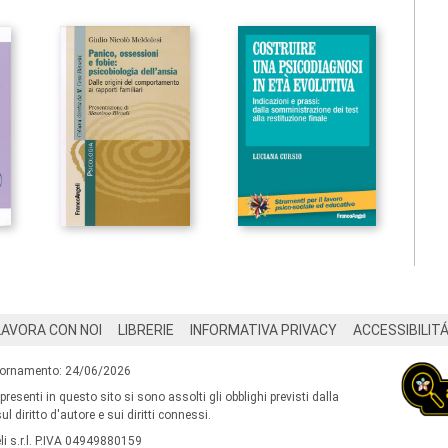
LAVORA CON NOI
LIBRERIE
INFORMATIVA PRIVACY
ACCESSIBILIT
iornamento: 24/06/2026
 presenti in questo sito si sono assolti gli obblighi previsti dalla
l diritto d'autore e sui diritti connessi.
i s.r.l. P.IVA 04949880159