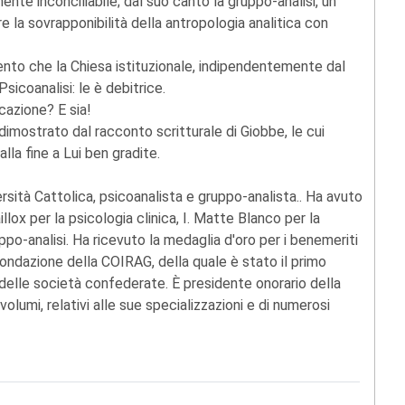
ente inconciliabile; dal suo canto la gruppo-analisi, un
e la sovrapponibilità della antropologia analitica con
ento che la Chiesa istituzionale, indipendentemente dal
sicoanalisi: le è debitrice.
cazione? E sia!
dimostrato dal racconto scritturale di Giobbe, le cui
lla fine a Lui ben gradite.
versità Cattolica, psicoanalista e gruppo-analista.. Ha avuto
lox per la psicologia clinica, I. Matte Blanco per la
uppo-analisi. Ha ricevuto la medaglia d'oro per i benemeriti
 fondazione della COIRAG, della quale è stato il primo
a delle società confederate. È presidente onorario della
lumi, relativi alle sue specializzazioni e di numerosi