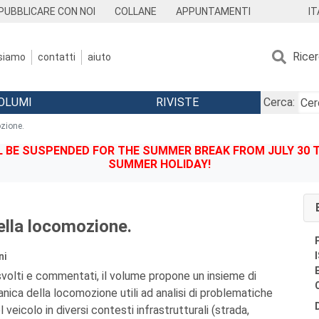
IT
PUBBLICARE CON NOI
COLLANE
APPUNTAMENTI
Rice
 siamo
contatti
aiuto
OLUMI
RIVISTE
Cerca:
zione.
BE SUSPENDED FOR THE SUMMER BREAK FROM JULY 30 TO
SUMMER HOLIDAY!
lla locomozione.
ni
svolti e commentati, il volume propone un insieme di
nica della locomozione utili ad analisi di problematiche
 veicolo in diversi contesti infrastrutturali (strada,