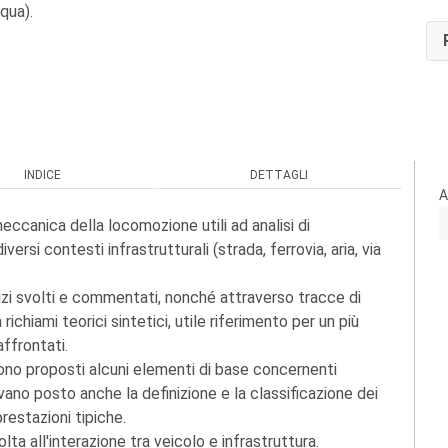
cqua).
INDICE
DETTAGLI
A
eccanica della locomozione utili ad analisi di
ersi contesti infrastrutturali (strada, ferrovia, aria, via
zi svolti e commentati, nonché attraverso tracce di
chiami teorici sintetici, utile riferimento per un più
ffrontati.
a sono proposti alcuni elementi di base concernenti
ano posto anche la definizione e la classificazione dei
restazioni tipiche.
ta all'interazione tra veicolo e infrastruttura.