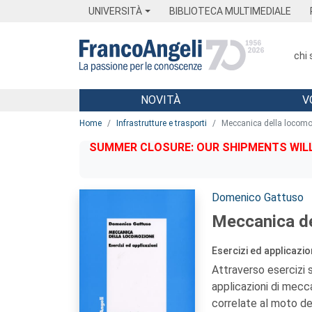
Menu
Main content
Footer
Menu
UNIVERSITÀ
BIBLIOTECA MULTIMEDIALE
chi
NOVITÀ
V
Main content
Home
Infrastrutture e trasporti
Meccanica della locomo
SUMMER CLOSURE: OUR SHIPMENTS WILL 
Autori:
Domenico Gattuso
Meccanica de
Esercizi ed applicazio
Attraverso esercizi 
applicazioni di mecca
correlate al moto del