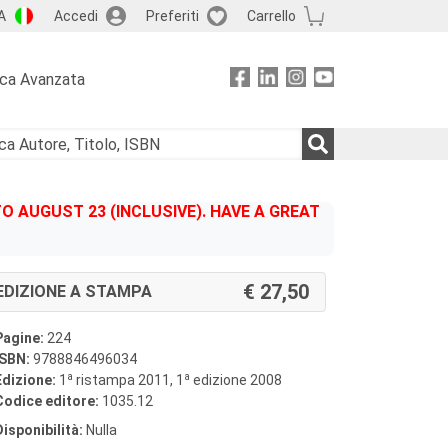
A
Accedi
Preferiti
Carrello
rca Avanzata
 AUGUST 23 (INCLUSIVE). HAVE A GREAT
27,50
EDIZIONE A STAMPA
Pagine:
224
ISBN:
9788846496034
a
a
Edizione:
1
ristampa 2011, 1
edizione 2008
Codice editore:
1035.12
Disponibilità:
Nulla