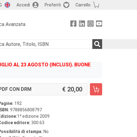
G
Accedi
Preferiti
Carrello
ca Avanzata
GLIO AL 23 AGOSTO (INCLUSI). BUONE
20,00
PDF CON DRM
Pagine:
192
ISBN:
9788856808797
a
Edizione:
1
edizione 2009
Codice editore:
300.63
Possibilità di stampa:
No