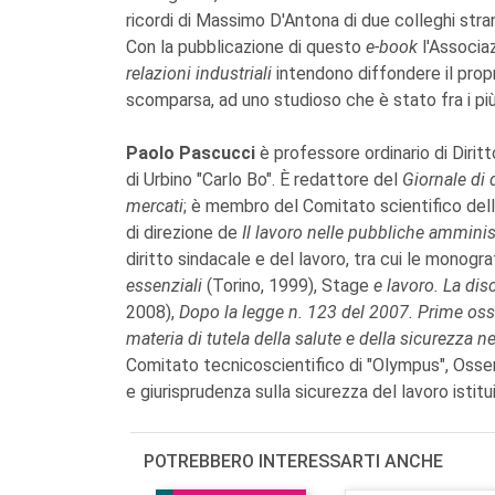
ricordi di Massimo D'Antona di due colleghi stran
Con la pubblicazione di questo
e-book
l'Associaz
relazioni industriali
intendono diffondere il prop
scomparsa, ad uno studioso che è stato fra i più l
Paolo Pascucci
è professore ordinario di Dirit
di Urbino "Carlo Bo". È redattore del
Giornale di d
mercati
; è membro del Comitato scientifico del
di direzione de
Il lavoro nelle pubbliche amminis
diritto sindacale e del lavoro, tra cui le monogra
essenziali
(Torino, 1999), Stage
e lavoro. La dis
2008),
Dopo la legge n. 123 del 2007. Prime osser
materia di tutela della salute e della sicurezza n
Comitato tecnicoscientifico di "Olympus", Osser
e giurisprudenza sulla sicurezza del lavoro istit
POTREBBERO INTERESSARTI ANCHE