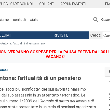
EN
PUBBLICARE CON NOI
COLLANE
APPUNTAMENTI
Ricer
 siamo
contatti
aiuto
OLUMI
RIVISTE
Cerca:
Antona: l'attualità di un pensiero
IONI VERRANNO SOSPESE PER LA PAUSA ESTIVA DAL 30 LU
VACANZE!
cucci
ona: l'attualità di un pensiero
 dei saggi più significativi del giuslavorista Massimo
i dal suo assassinio in un attentato terroristico. Le
e sul numero 1/2009 del
Giornale di diritto del lavoro e di
 sono state presentate in un ciclo di seminari organizzato