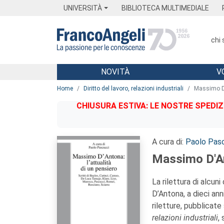
Menu
Main content
Footer
Menu
UNIVERSITÀ
BIBLIOTECA MULTIMEDIALE
chi
NOVITÀ
V
Main content
Home
Diritto del lavoro, relazioni industriali
Massimo D'
CHIUSURA ESTIVA: LE NOSTRE SPEDIZ
A cura di:
Paolo Pas
Massimo D'Ant
La rilettura di alcuni
D’Antona, a dieci ann
riletture, pubblicat
relazioni industriali
,