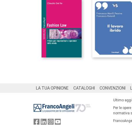
Footer
LA TUA OPINIONE
CATALOGHI
CONVENZIONI
Ultimo agg
Per le opere
normativa su
FrancoAngel