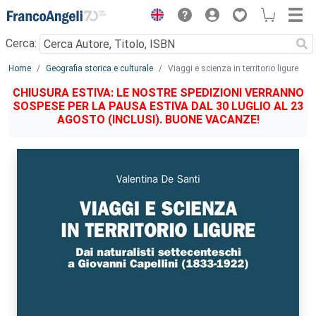
Menu
Cerca:
Main content
Home
Geografia storica e culturale
Viaggi e scienza in territorio ligure
CHIUSURA ESTIVA: LE NOSTRE SPEDIZIONI VERRANNO
SOSPESE PER LA PAUSA ESTIVA DAL 30 LUGLIO AL 23
AGOSTO (INCLUSI). BUONE VACANZE!